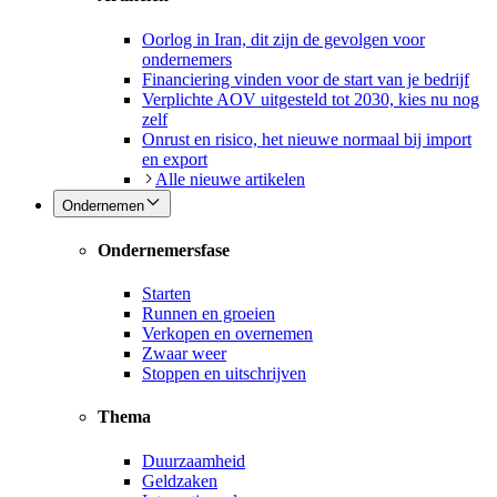
Oorlog in Iran, dit zijn de gevolgen voor
ondernemers
Financiering vinden voor de start van je bedrijf
Verplichte AOV uitgesteld tot 2030, kies nu nog
zelf
Onrust en risico, het nieuwe normaal bij import
en export
Alle nieuwe artikelen
Ondernemen
Ondernemersfase
Starten
Runnen en groeien
Verkopen en overnemen
Zwaar weer
Stoppen en uitschrijven
Thema
Duurzaamheid
Geldzaken