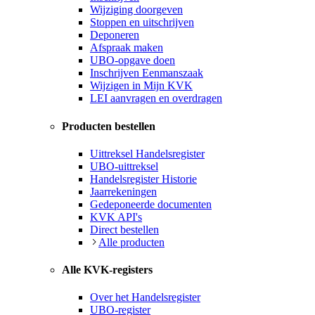
Wijziging doorgeven
Stoppen en uitschrijven
Deponeren
Afspraak maken
UBO-opgave doen
Inschrijven Eenmanszaak
Wijzigen in Mijn KVK
LEI aanvragen en overdragen
Producten bestellen
Uittreksel Handelsregister
UBO-uittreksel
Handelsregister Historie
Jaarrekeningen
Gedeponeerde documenten
KVK API's
Direct bestellen
Alle producten
Alle KVK-registers
Over het Handelsregister
UBO-register