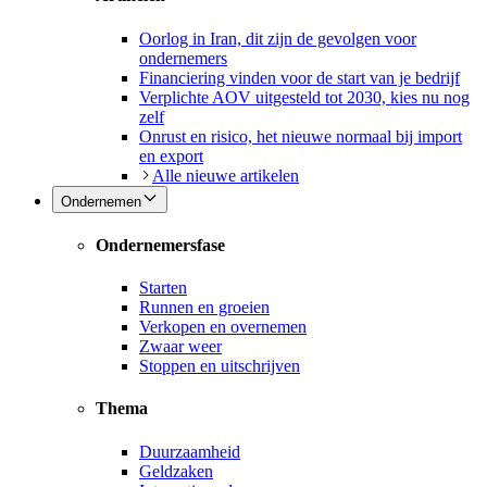
Oorlog in Iran, dit zijn de gevolgen voor
ondernemers
Financiering vinden voor de start van je bedrijf
Verplichte AOV uitgesteld tot 2030, kies nu nog
zelf
Onrust en risico, het nieuwe normaal bij import
en export
Alle nieuwe artikelen
Ondernemen
Ondernemersfase
Starten
Runnen en groeien
Verkopen en overnemen
Zwaar weer
Stoppen en uitschrijven
Thema
Duurzaamheid
Geldzaken