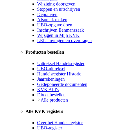
Wijziging doorgeven
Stoppen en uitschrijven
Deponeren
Afspraak maken
UBO-opgave doen
Inschrijven Eenmanszaak
Wijzigen in Mijn KVK
LEI aanvragen en overdragen
Producten bestellen
Uittreksel Handelsregister
UBO-uittreksel
Handelsregister Historie
Jaarrekeningen
Gedeponeerde documenten
KVK API's
Direct bestellen
Alle producten
Alle KVK-registers
Over het Handelsregister
UBO-register