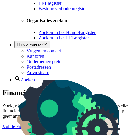
LEI-register
Bestuursverbodenregister
Organisaties zoeken
Zoeken in het Handelsregister
Zoeken in het LEI-register
Hulp & contact
Vragen en contact
Kantoren
Ondernemersplein
Postadressen
Adviesteam
Zoeken
Financiering keuzehulp
Zoek je financiering voor je bedrijfsplannen en wil je weten welke
financieringsvormen daarbij passen? De Financiering keuzehulp
geeft antwoord.
Vul de Financiering keuzehulp in