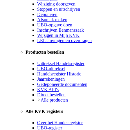
Wijziging doorgeven
Stoppen en uitschrijven
Deponeren
Afspraak maken
UBO-opgave doen
Inschrijven Eenmanszaak
Wijzigen in Mijn KVK
LEI aanvragen en overdragen
Producten bestellen
Uittreksel Handelsregister
UBO-uittreksel
Handelsregister Historie
Jaarrekeningen
Gedeponeerde documenten
KVK API's
Direct bestellen
Alle producten
Alle KVK-registers
Over het Handelsregister
UBO-register