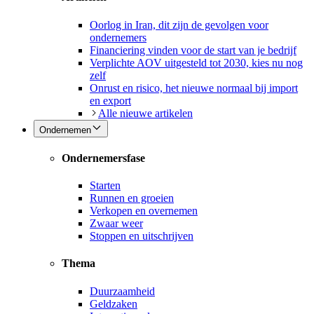
Oorlog in Iran, dit zijn de gevolgen voor
ondernemers
Financiering vinden voor de start van je bedrijf
Verplichte AOV uitgesteld tot 2030, kies nu nog
zelf
Onrust en risico, het nieuwe normaal bij import
en export
Alle nieuwe artikelen
Ondernemen
Ondernemersfase
Starten
Runnen en groeien
Verkopen en overnemen
Zwaar weer
Stoppen en uitschrijven
Thema
Duurzaamheid
Geldzaken