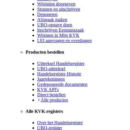
Wijziging doorgeven
Stoppen en uitschrijven
Deponeren
Afspraak maken
UBO-opgave doen
Inschrijven Eenmanszaak
Wijzigen in Mijn KVK
LEI aanvragen en overdragen
Producten bestellen
Uittreksel Handelsregister
UBO-uittreksel
Handelsregister Historie
Jaarrekeningen
Gedeponeerde documenten
KVK API's
Direct bestellen
Alle producten
Alle KVK-registers
Over het Handelsregister
UBO-register