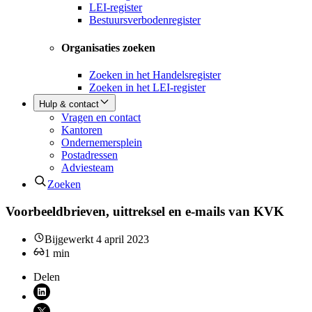
LEI-register
Bestuursverbodenregister
Organisaties zoeken
Zoeken in het Handelsregister
Zoeken in het LEI-register
Hulp & contact
Vragen en contact
Kantoren
Ondernemersplein
Postadressen
Adviesteam
Zoeken
Voorbeeldbrieven, uittreksel en e-mails van KVK
Bijgewerkt
4 april 2023
1
min
Delen
Deel via LinkedIn (opent nieuw venster)
Deel via X (opent nieuw venster)