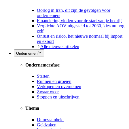
Oorlog in Iran, dit zijn de gevolgen voor
ondernemers
Financiering vinden voor de start van je bedrijf
Verplichte AOV uitgesteld tot 2030, kies nu nog
zelf
Onrust en risico, het nieuwe normaal bij import
en export
Alle nieuwe artikelen
Ondernemen
Ondernemersfase
Starten
Runnen en groeien
Verkopen en overnemen
Zwaar weer
Stoppen en uitschrijven
Thema
Duurzaamheid
Geldzaken