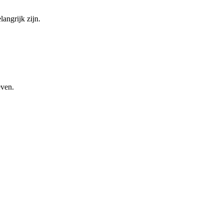
angrijk zijn.
even.