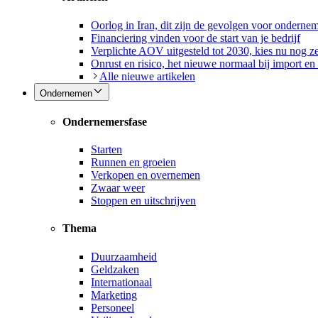
Oorlog in Iran, dit zijn de gevolgen voor onderne
Financiering vinden voor de start van je bedrijf
Verplichte AOV uitgesteld tot 2030, kies nu nog ze
Onrust en risico, het nieuwe normaal bij import en
Alle nieuwe artikelen
Ondernemen
Ondernemersfase
Starten
Runnen en groeien
Verkopen en overnemen
Zwaar weer
Stoppen en uitschrijven
Thema
Duurzaamheid
Geldzaken
Internationaal
Marketing
Personeel