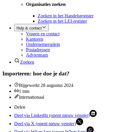
Organisaties zoeken
Zoeken in het Handelsregister
Zoeken in het LEI-register
Hulp & contact
Vragen en contact
Kantoren
Ondernemersplein
Postadressen
Adviesteam
Zoeken
Importeren: hoe doe je dat?
Bijgewerkt
28 augustus 2024
1
min
Internationaal
Delen
Deel via LinkedIn (opent nieuw venster)
Deel via X (opent nieuw venster)
Deel via WhatsApp (opent WhatsApp)