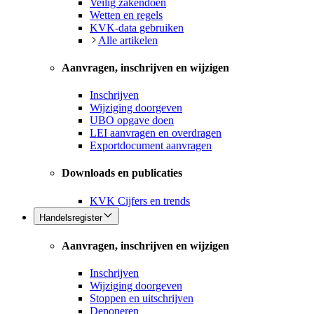
Veilig zakendoen
Wetten en regels
KVK-data gebruiken
Alle artikelen
Aanvragen, inschrijven en wijzigen
Inschrijven
Wijziging doorgeven
UBO opgave doen
LEI aanvragen en overdragen
Exportdocument aanvragen
Downloads en publicaties
KVK Cijfers en trends
Handelsregister
Aanvragen, inschrijven en wijzigen
Inschrijven
Wijziging doorgeven
Stoppen en uitschrijven
Deponeren