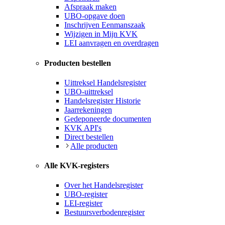
Afspraak maken
UBO-opgave doen
Inschrijven Eenmanszaak
Wijzigen in Mijn KVK
LEI aanvragen en overdragen
Producten bestellen
Uittreksel Handelsregister
UBO-uittreksel
Handelsregister Historie
Jaarrekeningen
Gedeponeerde documenten
KVK API's
Direct bestellen
Alle producten
Alle KVK-registers
Over het Handelsregister
UBO-register
LEI-register
Bestuursverbodenregister