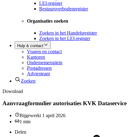
LEI-register
Bestuursverbodenregister
Organisaties zoeken
Zoeken in het Handelsregister
Zoeken in het LEI-register
Hulp & contact
Vragen en contact
Kantoren
Ondernemersplein
Postadressen
Adviesteam
Zoeken
Download
Aanvraagformulier autorisaties KVK Dataservice
Bijgewerkt
1 april 2026
1
min
Delen