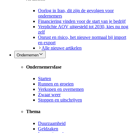
Oorlog in Iran, dit zijn de gevolgen voor
ondernemers
Financiering vinden voor de start van je bedrijf
Verplichte AOV uitgesteld tot 2030, kies nu nog
zelf
Onrust en risico, het nieuwe normaal bij import
en export
Alle nieuwe artikelen
Ondernemen
Ondernemersfase
Starten
Runnen en groeien
Verkopen en overnemen
Zwaar weer
Stoppen en uitschrijven
Thema
Duurzaamheid
Geldzaken