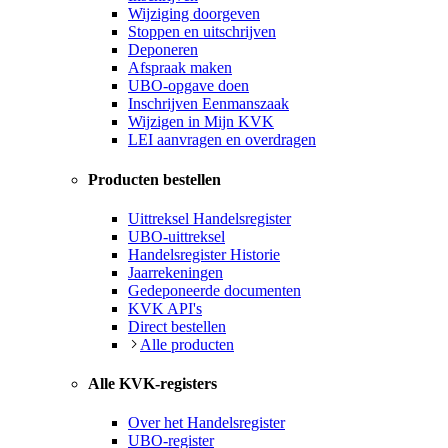
Wijziging doorgeven
Stoppen en uitschrijven
Deponeren
Afspraak maken
UBO-opgave doen
Inschrijven Eenmanszaak
Wijzigen in Mijn KVK
LEI aanvragen en overdragen
Producten bestellen
Uittreksel Handelsregister
UBO-uittreksel
Handelsregister Historie
Jaarrekeningen
Gedeponeerde documenten
KVK API's
Direct bestellen
Alle producten
Alle KVK-registers
Over het Handelsregister
UBO-register