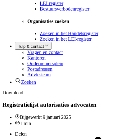
LEI-register
Bestuursverbodenregister
Organisaties zoeken
Zoeken in het Handelsregister
Zoeken in het LEI-register
Hulp & contact
Vragen en contact
Kantoren
Ondernemersplein
Postadressen
Adviesteam
Zoeken
Download
Registratielijst autorisaties advocaten
Bijgewerkt
9 januari 2025
1
min
Delen