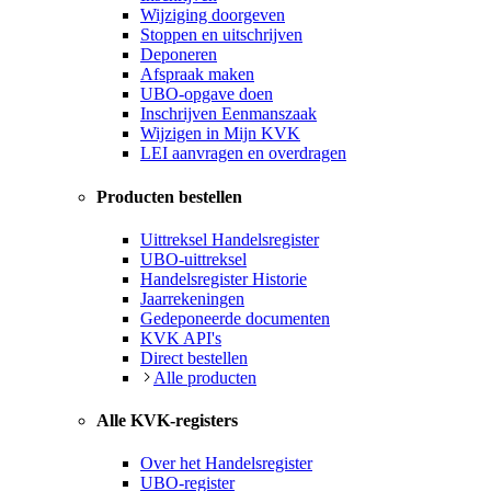
Wijziging doorgeven
Stoppen en uitschrijven
Deponeren
Afspraak maken
UBO-opgave doen
Inschrijven Eenmanszaak
Wijzigen in Mijn KVK
LEI aanvragen en overdragen
Producten bestellen
Uittreksel Handelsregister
UBO-uittreksel
Handelsregister Historie
Jaarrekeningen
Gedeponeerde documenten
KVK API's
Direct bestellen
Alle producten
Alle KVK-registers
Over het Handelsregister
UBO-register