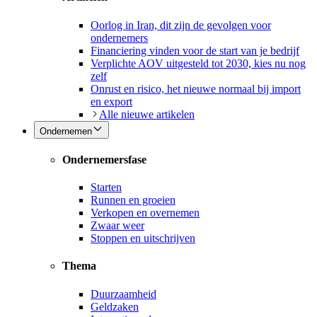
Oorlog in Iran, dit zijn de gevolgen voor
ondernemers
Financiering vinden voor de start van je bedrijf
Verplichte AOV uitgesteld tot 2030, kies nu nog
zelf
Onrust en risico, het nieuwe normaal bij import
en export
Alle nieuwe artikelen
Ondernemen
Ondernemersfase
Starten
Runnen en groeien
Verkopen en overnemen
Zwaar weer
Stoppen en uitschrijven
Thema
Duurzaamheid
Geldzaken