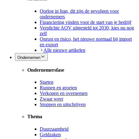
Oorlog in Iran, dit zijn de gevolgen voor
ondernemers
Financiering vinden voor de start van je bedrijf
Verplichte AOV uitgesteld tot 2030, kies nu nog
zelf
Onrust en risico, het nieuwe normaal bij import
en export
Alle nieuwe artikelen
Ondernemen
Ondernemersfase
Starten
Runnen en groeien
Verkopen en overnemen
Zwaar weer
Stoppen en uitschrijven
Thema
Duurzaamheid
Geldzaken