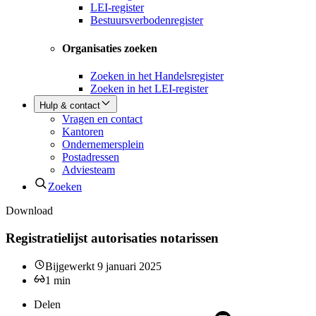
LEI-register
Bestuursverbodenregister
Organisaties zoeken
Zoeken in het Handelsregister
Zoeken in het LEI-register
Hulp & contact
Vragen en contact
Kantoren
Ondernemersplein
Postadressen
Adviesteam
Zoeken
Download
Registratielijst autorisaties notarissen
Bijgewerkt
9 januari 2025
1
min
Delen