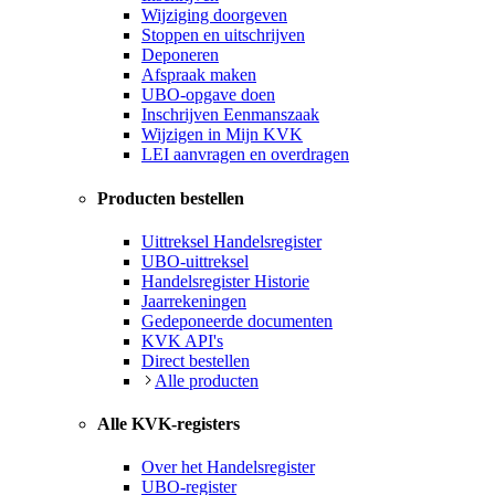
Wijziging doorgeven
Stoppen en uitschrijven
Deponeren
Afspraak maken
UBO-opgave doen
Inschrijven Eenmanszaak
Wijzigen in Mijn KVK
LEI aanvragen en overdragen
Producten bestellen
Uittreksel Handelsregister
UBO-uittreksel
Handelsregister Historie
Jaarrekeningen
Gedeponeerde documenten
KVK API's
Direct bestellen
Alle producten
Alle KVK-registers
Over het Handelsregister
UBO-register