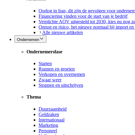
Oorlog in Iran, dit zijn de gevolgen voor onderne
Financiering vinden voor de start van je bedrijf
Verplichte AOV uitgesteld tot 2030, kies nu nog ze
Onrust en risico, het nieuwe normaal bij import en
Alle nieuwe artikelen
Ondernemen
Ondernemersfase
Starten
Runnen en groeien
Verkopen en overnemen
Zwaar weer
Stoppen en uitschrijven
Thema
Duurzaamheid
Geldzaken
Internationaal
Marketing
Personeel