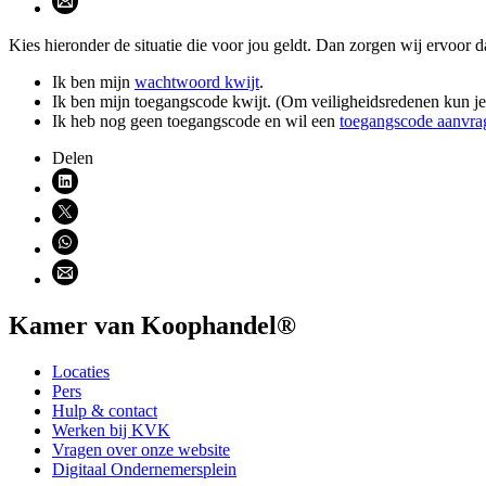
Kies hieronder de situatie die voor jou geldt. Dan zorgen wij ervoor d
Ik ben mijn
wachtwoord kwijt
.
Ik ben mijn toegangscode kwijt. (Om veiligheidsredenen kun j
Ik heb nog geen toegangscode en wil een
toegangscode aanvra
Delen
Deel via LinkedIn (opent nieuw venster)
Deel via X (opent nieuw venster)
Deel via WhatsApp (opent WhatsApp)
Deel via email (opent email programma)
Kamer van Koophandel®
Locaties
Pers
Hulp & contact
Werken bij KVK
Vragen over onze website
Digitaal Ondernemersplein