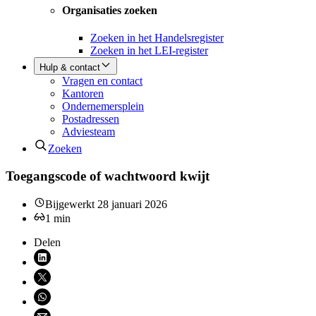
Organisaties zoeken
Zoeken in het Handelsregister
Zoeken in het LEI-register
Hulp & contact
Vragen en contact
Kantoren
Ondernemersplein
Postadressen
Adviesteam
Zoeken
Toegangscode of wachtwoord kwijt
Bijgewerkt
28 januari 2026
1
min
Delen
Deel via LinkedIn (opent nieuw venster)
Deel via X (opent nieuw venster)
Deel via WhatsApp (opent WhatsApp)
Deel via email (opent email programma)