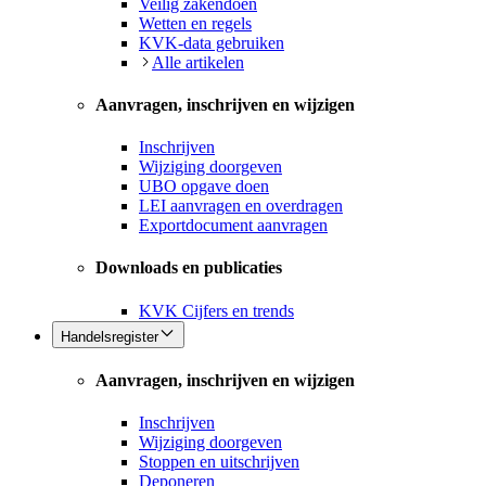
Veilig zakendoen
Wetten en regels
KVK-data gebruiken
Alle artikelen
Aanvragen, inschrijven en wijzigen
Inschrijven
Wijziging doorgeven
UBO opgave doen
LEI aanvragen en overdragen
Exportdocument aanvragen
Downloads en publicaties
KVK Cijfers en trends
Handelsregister
Aanvragen, inschrijven en wijzigen
Inschrijven
Wijziging doorgeven
Stoppen en uitschrijven
Deponeren