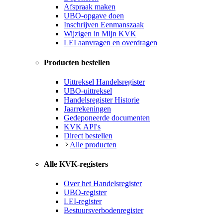
Afspraak maken
UBO-opgave doen
Inschrijven Eenmanszaak
Wijzigen in Mijn KVK
LEI aanvragen en overdragen
Producten bestellen
Uittreksel Handelsregister
UBO-uittreksel
Handelsregister Historie
Jaarrekeningen
Gedeponeerde documenten
KVK API's
Direct bestellen
Alle producten
Alle KVK-registers
Over het Handelsregister
UBO-register
LEI-register
Bestuursverbodenregister