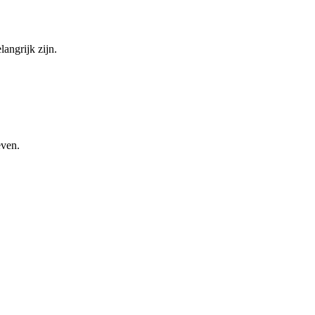
angrijk zijn.
even.