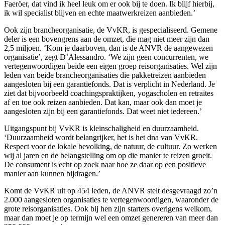
Faeröer, dat vind ik heel leuk om er ook bij te doen. Ik blijf hierbij,
ik wil specialist blijven en echte maatwerkreizen aanbieden.’
Ook zijn brancheorganisatie, de VvKR, is gespecialiseerd. Gemene
deler is een bovengrens aan de omzet, die mag niet meer zijn dan
2,5 miljoen. ‘Kom je daarboven, dan is de ANVR de aangewezen
organisatie’, zegt D’Alessandro. ‘We zijn geen concurrenten, we
vertegenwoordigen beide een eigen groep reisorganisaties. Wel zijn
leden van beide brancheorganisaties die pakketreizen aanbieden
aangesloten bij een garantiefonds. Dat is verplicht in Nederland. Je
ziet dat bijvoorbeeld coachingspraktijken, yogascholen en retraites
af en toe ook reizen aanbieden. Dat kan, maar ook dan moet je
aangesloten zijn bij een garantiefonds. Dat weet niet iedereen.’
Uitgangspunt bij VvKR is kleinschaligheid en duurzaamheid.
‘Duurzaamheid wordt belangrijker, het is het dna van VvKR.
Respect voor de lokale bevolking, de natuur, de cultuur. Zo werken
wij al jaren en de belangstelling om op die manier te reizen groeit.
De consument is echt op zoek naar hoe ze daar op een positieve
manier aan kunnen bijdragen.’
Komt de VvKR uit op 454 leden, de ANVR stelt desgevraagd zo’n
2.000 aangesloten organisaties te vertegenwoordigen, waaronder de
grote reisorganisaties. Ook bij hen zijn starters overigens welkom,
maar dan moet je op termijn wel een omzet genereren van meer dan