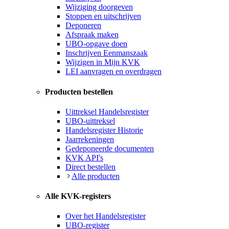
Wijziging doorgeven
Stoppen en uitschrijven
Deponeren
Afspraak maken
UBO-opgave doen
Inschrijven Eenmanszaak
Wijzigen in Mijn KVK
LEI aanvragen en overdragen
Producten bestellen
Uittreksel Handelsregister
UBO-uittreksel
Handelsregister Historie
Jaarrekeningen
Gedeponeerde documenten
KVK API's
Direct bestellen
Alle producten
Alle KVK-registers
Over het Handelsregister
UBO-register