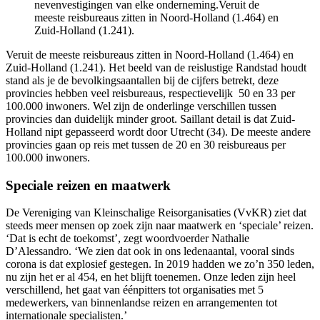
nevenvestigingen van elke onderneming.Veruit de
meeste reisbureaus zitten in Noord-Holland (1.464) en
Zuid-Holland (1.241).
Veruit de meeste reisbureaus zitten in Noord-Holland (1.464) en
Zuid-Holland (1.241). Het beeld van de reislustige Randstad houdt
stand als je de bevolkingsaantallen bij de cijfers betrekt, deze
provincies hebben veel reisbureaus, respectievelijk 50 en 33 per
100.000 inwoners. Wel zijn de onderlinge verschillen tussen
provincies dan duidelijk minder groot. Saillant detail is dat Zuid-
Holland nipt gepasseerd wordt door Utrecht (34). De meeste andere
provincies gaan op reis met tussen de 20 en 30 reisbureaus per
100.000 inwoners.
Speciale reizen en maatwerk
De Vereniging van Kleinschalige Reisorganisaties (VvKR) ziet dat
steeds meer mensen op zoek zijn naar maatwerk en ‘speciale’ reizen.
‘Dat is echt de toekomst’, zegt woordvoerder Nathalie
D’Alessandro. ‘We zien dat ook in ons ledenaantal, vooral sinds
corona is dat explosief gestegen. In 2019 hadden we zo’n 350 leden,
nu zijn het er al 454, en het blijft toenemen. Onze leden zijn heel
verschillend, het gaat van éénpitters tot organisaties met 5
medewerkers, van binnenlandse reizen en arrangementen tot
internationale specialisten.’