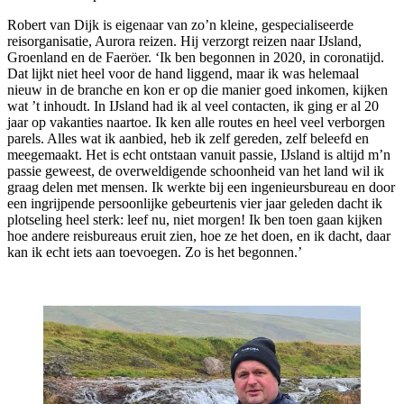
Robert van Dijk is eigenaar van zo’n kleine, gespecialiseerde
reisorganisatie, Aurora reizen. Hij verzorgt reizen naar IJsland,
Groenland en de Faeröer. ‘Ik ben begonnen in 2020, in coronatijd.
Dat lijkt niet heel voor de hand liggend, maar ik was helemaal
nieuw in de branche en kon er op die manier goed inkomen, kijken
wat ’t inhoudt. In IJsland had ik al veel contacten, ik ging er al 20
jaar op vakanties naartoe. Ik ken alle routes en heel veel verborgen
parels. Alles wat ik aanbied, heb ik zelf gereden, zelf beleefd en
meegemaakt. Het is echt ontstaan vanuit passie, IJsland is altijd m’n
passie geweest, de overweldigende schoonheid van het land wil ik
graag delen met mensen. Ik werkte bij een ingenieursbureau en door
een ingrijpende persoonlijke gebeurtenis vier jaar geleden dacht ik
plotseling heel sterk: leef nu, niet morgen! Ik ben toen gaan kijken
hoe andere reisbureaus eruit zien, hoe ze het doen, en ik dacht, daar
kan ik echt iets aan toevoegen. Zo is het begonnen.’