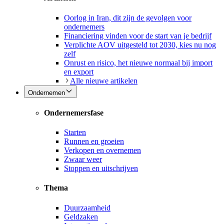
Oorlog in Iran, dit zijn de gevolgen voor
ondernemers
Financiering vinden voor de start van je bedrijf
Verplichte AOV uitgesteld tot 2030, kies nu nog
zelf
Onrust en risico, het nieuwe normaal bij import
en export
Alle nieuwe artikelen
Ondernemen
Ondernemersfase
Starten
Runnen en groeien
Verkopen en overnemen
Zwaar weer
Stoppen en uitschrijven
Thema
Duurzaamheid
Geldzaken