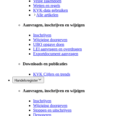
Veilig zakendoen
Wetten en regels
KVK-data gebruiken
Alle artikelen
Aanvragen, inschrijven en wijzigen
Inschrijven
Wijziging doorgeven
UBO opgave doen
LEI aanvragen en overdragen
Exportdocument aanvragen
Downloads en publicaties
KVK Cijfers en trends
Handelsregister
Aanvragen, inschrijven en wijzigen
Inschrijven
Wijziging doorgeven
Stoppen en uitschrijven
Deponeren