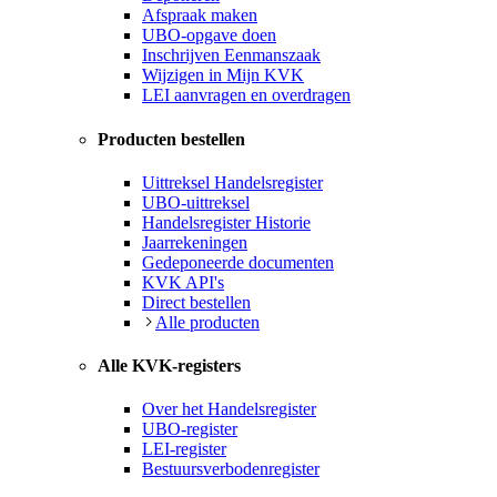
Afspraak maken
UBO-opgave doen
Inschrijven Eenmanszaak
Wijzigen in Mijn KVK
LEI aanvragen en overdragen
Producten bestellen
Uittreksel Handelsregister
UBO-uittreksel
Handelsregister Historie
Jaarrekeningen
Gedeponeerde documenten
KVK API's
Direct bestellen
Alle producten
Alle KVK-registers
Over het Handelsregister
UBO-register
LEI-register
Bestuursverbodenregister