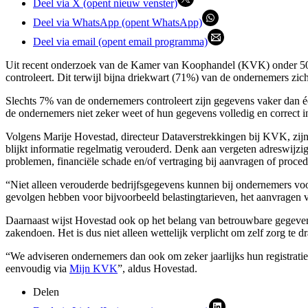
Deel via X (opent nieuw venster)
Deel via WhatsApp (opent WhatsApp)
Deel via email (opent email programma)
Uit recent onderzoek van de Kamer van Koophandel (KVK) onder 500 
controleert. Dit terwijl bijna driekwart (71%) van de ondernemers zich w
Slechts 7% van de ondernemers controleert zijn gegevens vaker dan één 
de ondernemers niet zeker weet of hun gegevens volledig en correct in
Volgens Marije Hovestad, directeur Dataverstrekkingen bij KVK, zijn
blijkt informatie regelmatig verouderd. Denk aan vergeten adreswijzig
problemen, financiële schade en/of vertraging bij aanvragen of proced
“Niet alleen verouderde bedrijfsgegevens kunnen bij ondernemers voor
gevolgen hebben voor bijvoorbeeld belastingtarieven, het aanvragen 
Daarnaast wijst Hovestad ook op het belang van betrouwbare gegevens 
zakendoen. Het is dus niet alleen wettelijk verplicht om zelf zorg te
“We adviseren ondernemers dan ook om zeker jaarlijks hun registratie 
eenvoudig via
Mijn KVK
”, aldus Hovestad.
Delen