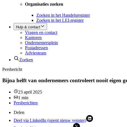
Organisaties zoeken
Zoeken in het Handelsregister
Zoeken in het LEI-register
Hulp & contact
Vragen en contact
Kantoren
Ondernemersplein
Postadressen
Adviesteam
Zoeken
Persbericht
Bijna helft van ondernemers controleert nooit eigen g
23 april 2025
1
min
Persberichten
Delen
Deel via LinkedIn (opent nieuw venster)