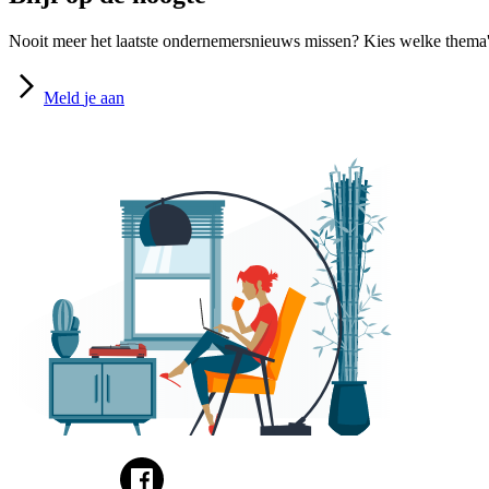
Nooit meer het laatste ondernemersnieuws missen? Kies welke thema's
Meld
je aan