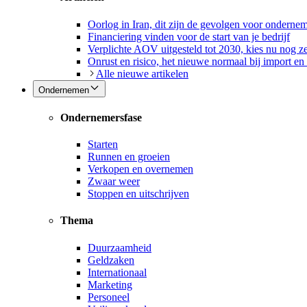
Oorlog in Iran, dit zijn de gevolgen voor onderne
Financiering vinden voor de start van je bedrijf
Verplichte AOV uitgesteld tot 2030, kies nu nog ze
Onrust en risico, het nieuwe normaal bij import en
Alle nieuwe artikelen
Ondernemen
Ondernemersfase
Starten
Runnen en groeien
Verkopen en overnemen
Zwaar weer
Stoppen en uitschrijven
Thema
Duurzaamheid
Geldzaken
Internationaal
Marketing
Personeel