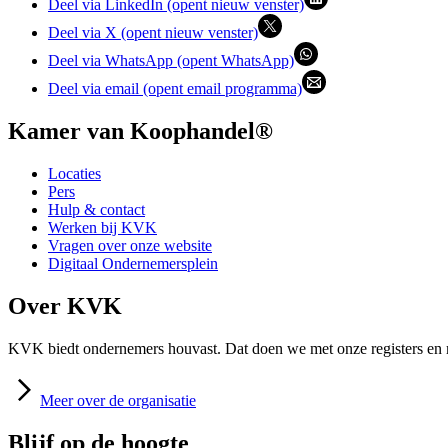
Deel via LinkedIn (opent nieuw venster)
Deel via X (opent nieuw venster)
Deel via WhatsApp (opent WhatsApp)
Deel via email (opent email programma)
Kamer van Koophandel®
Locaties
Pers
Hulp & contact
Werken bij KVK
Vragen over onze website
Digitaal Ondernemersplein
Over KVK
KVK biedt ondernemers houvast. Dat doen we met onze registers en m
Meer
over de organisatie
Blijf op de hoogte