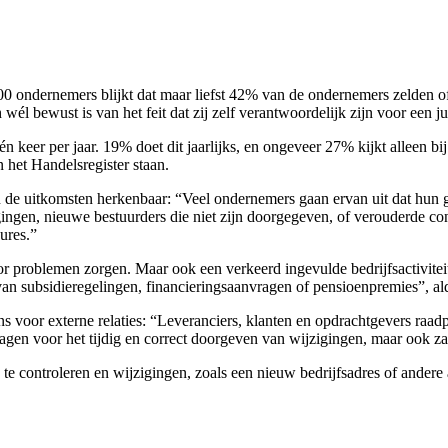
ondernemers blijkt dat maar liefst 42% van de ondernemers zelden of
él bewust is van het feit dat zij zelf verantwoordelijk zijn voor een juis
keer per jaar. 19% doet dit jaarlijks, en ongeveer 27% kijkt alleen bij
 het Handelsregister staan.
 de uitkomsten herkenbaar: “Veel ondernemers gaan ervan uit dat hun g
ingen, nieuwe bestuurders die niet zijn doorgegeven, of verouderde cont
ures.”
 problemen zorgen. Maar ook een verkeerd ingevulde bedrijfsactiviteit
van subsidieregelingen, financieringsaanvragen of pensioenpremies”, a
voor externe relaties: “Leveranciers, klanten en opdrachtgevers raadp
 dragen voor het tijdig en correct doorgeven van wijzigingen, maar ook z
te controleren en wijzigingen, zoals een nieuw bedrijfsadres of andere 