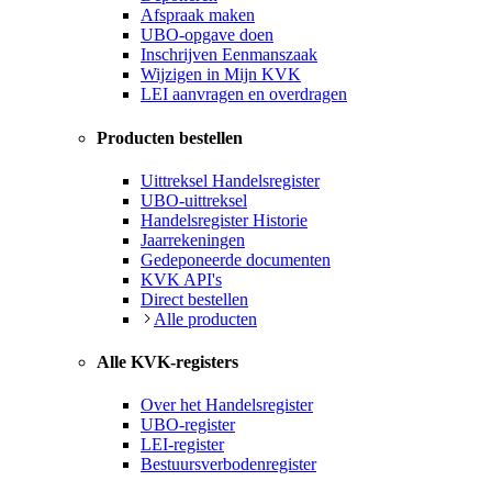
Afspraak maken
UBO-opgave doen
Inschrijven Eenmanszaak
Wijzigen in Mijn KVK
LEI aanvragen en overdragen
Producten bestellen
Uittreksel Handelsregister
UBO-uittreksel
Handelsregister Historie
Jaarrekeningen
Gedeponeerde documenten
KVK API's
Direct bestellen
Alle producten
Alle KVK-registers
Over het Handelsregister
UBO-register
LEI-register
Bestuursverbodenregister