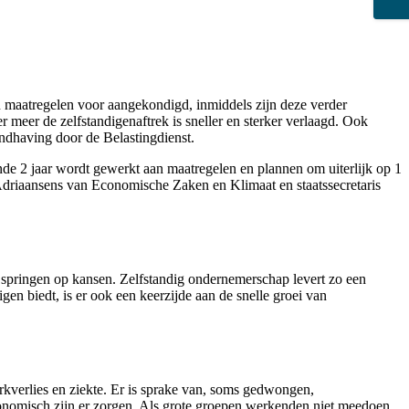
nen maatregelen voor aangekondigd, inmiddels zijn deze verder
r meer de zelfstandigenaftrek is sneller en sterker verlaagd. Ook
andhaving door de Belastingdienst.
de 2 jaar wordt gewerkt aan maatregelen en plannen om uiterlijk op 1
Adriaansens van Economische Zaken en Klimaat en staatssecretaris
springen op kansen. Zelfstandig ondernemerschap levert zo een
en biedt, is er ook een keerzijde aan de snelle groei van
kverlies en ziekte. Er is sprake van, soms gedwongen,
conomisch zijn er zorgen. Als grote groepen werkenden niet meedoen