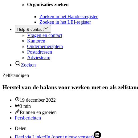
Organisaties zoeken
Zoeken in het Handelsregister
Zoeken in het LEI-register
Hulp & contact
Vragen en contact
Kantoren
Ondernemersplein
Postadressen
Adviesteam
Zoeken
Zelfstandigen
Herstel van de balans voor werken met en als zelfstan
19 december 2022
3
min
Runnen en groeien
Persberichten
Delen
Deel via LinkedIn (opent nieuw venster)