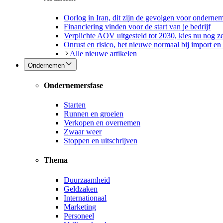
Oorlog in Iran, dit zijn de gevolgen voor onderne
Financiering vinden voor de start van je bedrijf
Verplichte AOV uitgesteld tot 2030, kies nu nog ze
Onrust en risico, het nieuwe normaal bij import en
Alle nieuwe artikelen
Ondernemen
Ondernemersfase
Starten
Runnen en groeien
Verkopen en overnemen
Zwaar weer
Stoppen en uitschrijven
Thema
Duurzaamheid
Geldzaken
Internationaal
Marketing
Personeel