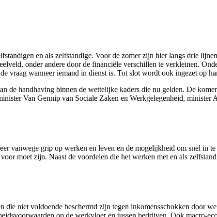
lfstandigen en als zelfstandige. Voor de zomer zijn hier langs drie lij
eelveld, onder andere door de financiële verschillen te verkleinen. Onde
 de vraag wanneer iemand in dienst is. Tot slot wordt ook ingezet op h
 van de handhaving binnen de wettelijke kaders die nu gelden. De komen
 minister Van Gennip van Sociale Zaken en Werkgelegenheid, minister 
eer vanwege grip op werken en leven en de mogelijkheid om snel in te 
oor moet zijn. Naast de voordelen die het werken met en als zelfstandig
en die niet voldoende beschermd zijn tegen inkomensschokken door wer
p arbeidsvoorwaarden op de werkvloer en tussen bedrijven. Ook macro-e