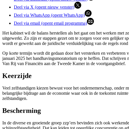
Deel via X (opent nieuw venster)
Deel via WhatsApp (opent WhatsApp)
Deel via email (opent email programma)
Het kabinet wil de balans herstellen als het gaat om het werken met ze
uitgewerkt. Zo zijn er stappen gezet om te zorgen voor een gelijker sp
wordt er gewerkt aan de juridische verduidelijking van de regels rond
Op korte termijn wordt dit gedaan door het versterken en verbeteren
januari 2025 het handhavingsmoratorium op te heffen. Dat schrijven
Van Rij van Financiën aan de Tweede Kamer in de voortgangsbrief.
Keerzijde
Veel zelfstandigen kiezen bewust voor het ondernemerschap, onder m
belangrijke bijdrage aan de economie waar ook in de toekomst ruimte v
zelfstandigen.
Bescherming
In de diverse en groeiende groep zzp’ers bevinden zich ook werkend
schijnzelfstandigheid. Dat kan leiden tot oneerlijke concurrentie o