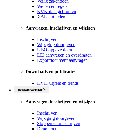
Veilig zakendoen
Wetten en regels
KVK-data gebruiken
Alle artikelen
Aanvragen, inschrijven en wijzigen
Inschrijven
Wijziging doorgeven
UBO opgave doen
LEI aanvragen en overdragen
Exportdocument aanvragen
Downloads en publicaties
KVK Cijfers en trends
Handelsregister
Aanvragen, inschrijven en wijzigen
Inschrijven
Wijziging doorgeven
Stoppen en uitschrijven
Deponeren