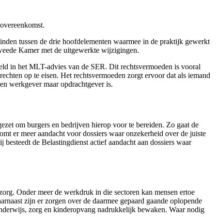
dsovereenkomst.
inden tussen de drie hoofdelementen waarmee in de praktijk gewerkt
Tweede Kamer met de uitgewerkte wijzigingen.
eld in het MLT-advies van de SER. Dit rechtsvermoeden is vooral
rechten op te eisen. Het rechtsvermoeden zorgt ervoor dat als iemand
een werkgever maar opdrachtgever is.
ezet om burgers en bedrijven hierop voor te bereiden. Zo gaat de
komt er meer aandacht voor dossiers waar onzekerheid over de juiste
bij besteedt de Belastingdienst actief aandacht aan dossiers waar
e zorg. Onder meer de werkdruk in die sectoren kan mensen ertoe
aarnaast zijn er zorgen over de daarmee gepaard gaande oplopende
 onderwijs, zorg en kinderopvang nadrukkelijk bewaken. Waar nodig