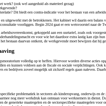
et werk? (ook wel aangeduid als materieel gezag)
werkgevende?
srelatie? Dit biedt een contra-indicatie voor het bestaan van een arbei
en uitgewerkt met de betrokkenen. Het kabinet wil daarin een balans v
tconsultatie voorliggen. Begin 2024 gaat er een wetsvoorstel naar de 
 arbeidsovereenkomst, gekoppeld aan een uurtarief, zoals ook voorgest
derhandelingsmacht en voor wie het daardoor extra lastig kan zijn hun 
het bestaan daarvan ontkent, de werkgevende moet bewijzen dat hij g
having
smoratorium volledig op te heffen. Hiervoor worden diverse acties opg
illen en kunnen voldoen aan de fiscale en sociale verplichtingen. Ook 
rgers en bedrijven zoveel mogelijk uit zichzelf regels gaan naleven. Daar
 specifieke problematiek in sectoren als kinderopvang, onderwijs en d
 daarmee nog meer werkdruk kan ontstaan voor werknemers in dienst. D
sen de generieke maatregelen en de sectorspecifieke maatregelen voor