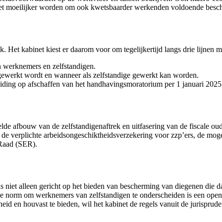
n het moeilijker worden om ook kwetsbaarder werkenden voldoende besc
. Het kabinet kiest er daarom voor om tegelijkertijd langs drie lijnen 
n werknemers en zelfstandigen.
gewerkt wordt en wanneer als zelfstandige gewerkt kan worden.
iding op afschaffen van het handhavingsmoratorium per 1 januari 2025
nelde afbouw van de zelfstandigenaftrek en uitfasering van de fiscale o
de verplichte arbeidsongeschiktheidsverzekering voor zzp’ers, de moge
 Raad (SER).
 is niet alleen gericht op het bieden van bescherming van diegenen die
e norm om werknemers van zelfstandigen te onderscheiden is een open n
eid en houvast te bieden, wil het kabinet de regels vanuit de jurisprude