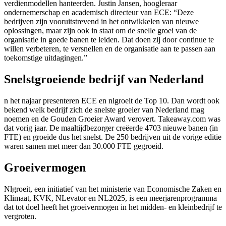
verdienmodellen hanteerden. Justin Jansen, hoogleraar
ondernemerschap en academisch directeur van ECE: “Deze
bedrijven zijn vooruitstrevend in het ontwikkelen van nieuwe
oplossingen, maar zijn ook in staat om de snelle groei van de
organisatie in goede banen te leiden. Dat doen zij door continue te
willen verbeteren, te versnellen en de organisatie aan te passen aan
toekomstige uitdagingen.”
Snelstgroeiende bedrijf van Nederland
n het najaar presenteren ECE en nlgroeit de Top 10. Dan wordt ook
bekend welk bedrijf zich de snelste groeier van Nederland mag
noemen en de Gouden Groeier Award verovert. Takeaway.com was
dat vorig jaar. De maaltijdbezorger creëerde 4703 nieuwe banen (in
FTE) en groeide dus het snelst. De 250 bedrijven uit de vorige editie
waren samen met meer dan 30.000 FTE gegroeid.
Groeivermogen
Nlgroeit, een initiatief van het ministerie van Economische Zaken en
Klimaat, KVK, NLevator en NL2025, is een meerjarenprogramma
dat tot doel heeft het groeivermogen in het midden- en kleinbedrijf te
vergroten.