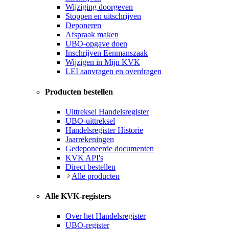
Wijziging doorgeven
Stoppen en uitschrijven
Deponeren
Afspraak maken
UBO-opgave doen
Inschrijven Eenmanszaak
Wijzigen in Mijn KVK
LEI aanvragen en overdragen
Producten bestellen
Uittreksel Handelsregister
UBO-uittreksel
Handelsregister Historie
Jaarrekeningen
Gedeponeerde documenten
KVK API's
Direct bestellen
Alle producten
Alle KVK-registers
Over het Handelsregister
UBO-register