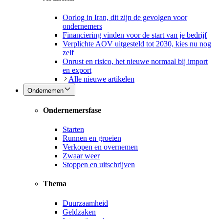
Oorlog in Iran, dit zijn de gevolgen voor
ondernemers
Financiering vinden voor de start van je bedrijf
Verplichte AOV uitgesteld tot 2030, kies nu nog
zelf
Onrust en risico, het nieuwe normaal bij import
en export
Alle nieuwe artikelen
Ondernemen
Ondernemersfase
Starten
Runnen en groeien
Verkopen en overnemen
Zwaar weer
Stoppen en uitschrijven
Thema
Duurzaamheid
Geldzaken