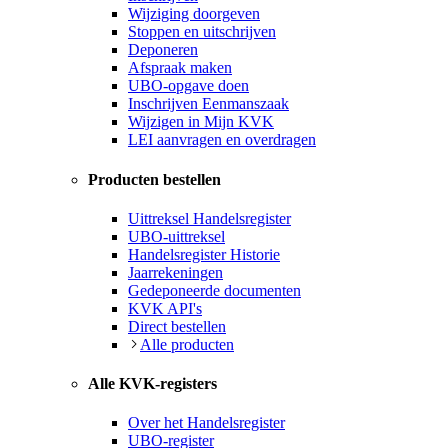
Wijziging doorgeven
Stoppen en uitschrijven
Deponeren
Afspraak maken
UBO-opgave doen
Inschrijven Eenmanszaak
Wijzigen in Mijn KVK
LEI aanvragen en overdragen
Producten bestellen
Uittreksel Handelsregister
UBO-uittreksel
Handelsregister Historie
Jaarrekeningen
Gedeponeerde documenten
KVK API's
Direct bestellen
Alle producten
Alle KVK-registers
Over het Handelsregister
UBO-register