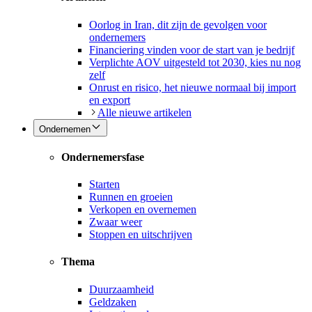
Oorlog in Iran, dit zijn de gevolgen voor
ondernemers
Financiering vinden voor de start van je bedrijf
Verplichte AOV uitgesteld tot 2030, kies nu nog
zelf
Onrust en risico, het nieuwe normaal bij import
en export
Alle nieuwe artikelen
Ondernemen
Ondernemersfase
Starten
Runnen en groeien
Verkopen en overnemen
Zwaar weer
Stoppen en uitschrijven
Thema
Duurzaamheid
Geldzaken