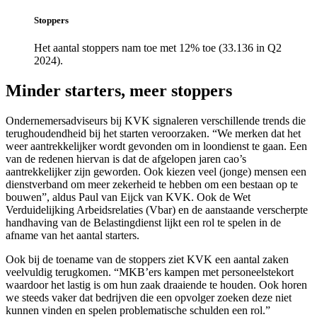
Stoppers
Het aantal stoppers nam toe met 12% toe (33.136 in Q2
2024).
Minder starters, meer stoppers
Ondernemersadviseurs bij KVK signaleren verschillende trends die
terughoudendheid bij het starten veroorzaken. “We merken dat het
weer aantrekkelijker wordt gevonden om in loondienst te gaan. Een
van de redenen hiervan is dat de afgelopen jaren cao’s
aantrekkelijker zijn geworden. Ook kiezen veel (jonge) mensen een
dienstverband om meer zekerheid te hebben om een bestaan op te
bouwen”, aldus Paul van Eijck van KVK. Ook de Wet
Verduidelijking Arbeidsrelaties (Vbar) en de aanstaande verscherpte
handhaving van de Belastingdienst lijkt een rol te spelen in de
afname van het aantal starters.
Ook bij de toename van de stoppers ziet KVK een aantal zaken
veelvuldig terugkomen. “MKB’ers kampen met personeelstekort
waardoor het lastig is om hun zaak draaiende te houden. Ook horen
we steeds vaker dat bedrijven die een opvolger zoeken deze niet
kunnen vinden en spelen problematische schulden een rol.”