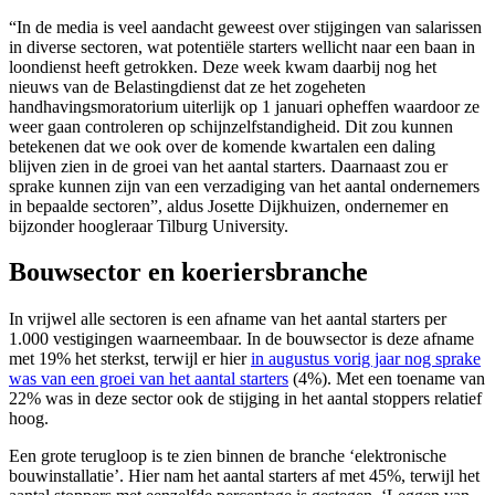
“In de media is veel aandacht geweest over stijgingen van salarissen
in diverse sectoren, wat potentiële starters wellicht naar een baan in
loondienst heeft getrokken. Deze week kwam daarbij nog het
nieuws van de Belastingdienst dat ze het zogeheten
handhavingsmoratorium uiterlijk op 1 januari opheffen waardoor ze
weer gaan controleren op schijnzelfstandigheid. Dit zou kunnen
betekenen dat we ook over de komende kwartalen een daling
blijven zien in de groei van het aantal starters. Daarnaast zou er
sprake kunnen zijn van een verzadiging van het aantal ondernemers
in bepaalde sectoren”, aldus Josette Dijkhuizen, ondernemer en
bijzonder hoogleraar Tilburg University.
Bouwsector en koeriersbranche
In vrijwel alle sectoren is een afname van het aantal starters per
1.000 vestigingen waarneembaar. In de bouwsector is deze afname
met 19% het sterkst, terwijl er hier
in augustus vorig jaar nog sprake
was van een groei van het aantal starters
(4%). Met een toename van
22% was in deze sector ook de stijging in het aantal stoppers relatief
hoog.
Een grote terugloop is te zien binnen de branche ‘elektronische
bouwinstallatie’. Hier nam het aantal starters af met 45%, terwijl het