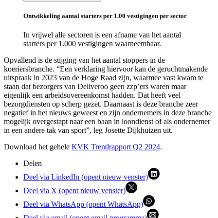
Ontwikkeling aantal starters per 1.00 vestigingen per sector
In vrijwel alle sectoren is een afname van het aantal
starters per 1.000 vestigingen waarneembaar.
Opvallend is de stijging van het aantal stoppers in de
koeriersbranche. “Een verklaring hiervoor kan de geruchtmakende
uitspraak in 2023 van de Hoge Raad zijn, waarmee vast kwam te
staan dat bezorgers van Deliveroo geen zzp’ers waren maar
eigenlijk een arbeidsovereenkomst hadden. Dat heeft veel
bezorgdiensten op scherp gezet. Daarnaast is deze branche zeer
negatief in het nieuws geweest en zijn ondernemers in deze branche
mogelijk overgestapt naar een baan in loondienst of als ondernemer
in een andere tak van sport”, leg Josette Dijkhuizen uit.
Download het gehele
KVK Trendrapport Q2 2024
.
Delen
Deel via LinkedIn (opent nieuw venster)
Deel via X (opent nieuw venster)
Deel via WhatsApp (opent WhatsApp)
Deel via email (opent email programma)