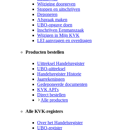
Wijziging doorgeven
Stoppen en uitschrijven
Deponeren
Afspraak maken
UBO-opgave doen
Inschrijven Eenmanszaak
Wijzigen in Mijn KVK
LEI aanvragen en overdragen
Producten bestellen
Uittreksel Handelsregister
UBO-uittreksel
Handelsregister Historie
Jaarrekeningen
Gedeponeerde documenten
KVK API's
Direct bestellen
Alle producten
Alle KVK-registers
Over het Handelsregister
UBO-register