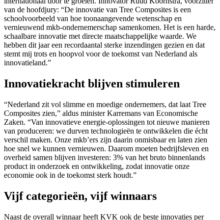
internationaal door te groeien. Innovator Ruud Koornstra, voorzitter
van de hoofdjury: “De innovatie van Tree Composites is een
schoolvoorbeeld van hoe toonaangevende wetenschap en
vernieuwend mkb-ondernemerschap samenkomen. Het is een harde,
schaalbare innovatie met directe maatschappelijke waarde. We
hebben dit jaar een recordaantal sterke inzendingen gezien en dat
stemt mij trots en hoopvol voor de toekomst van Nederland als
innovatieland.”
Innovatiekracht blijven stimuleren
“Nederland zit vol slimme en moedige ondernemers, dat laat Tree
Composites zien,” aldus minister Karremans van Economische
Zaken. “Van innovatieve energie-oplossingen tot nieuwe manieren
van produceren: we durven technologieën te ontwikkelen die écht
verschil maken. Onze mkb’ers zijn daarin onmisbaar en laten zien
hoe snel we kunnen vernieuwen. Daarom moeten bedrijfsleven en
overheid samen blijven investeren: 3% van het bruto binnenlands
product in onderzoek en ontwikkeling, zodat innovatie onze
economie ook in de toekomst sterk houdt.”
Vijf categorieën, vijf winnaars
Naast de overall winnaar heeft KVK ook de beste innovaties per