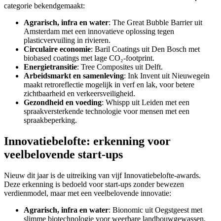
categorie bekendgemaakt:
Agrarisch, infra en water
: The Great Bubble Barrier uit
Amsterdam met een innovatieve oplossing tegen
plasticvervuiling in rivieren.
Circulaire economie
: Baril Coatings uit Den Bosch met
biobased coatings met lage CO₂-footprint.
Energietransitie
: Tree Composites uit Delft.
Arbeidsmarkt en samenleving
: Ink Invent uit Nieuwegein
maakt retroreflectie mogelijk in verf en lak, voor betere
zichtbaarheid en verkeersveiligheid.
Gezondheid en voeding
: Whispp uit Leiden met een
spraakversterkende technologie voor mensen met een
spraakbeperking.
Innovatiebelofte: erkenning voor
veelbelovende start-ups
Nieuw dit jaar is de uitreiking van vijf Innovatiebelofte-awards.
Deze erkenning is bedoeld voor start-ups zonder bewezen
verdienmodel, maar met een veelbelovende innovatie:
Agrarisch, infra en water
: Bionomic uit Oegstgeest met
slimme biotechnologie voor weerbare landbouwgewassen.