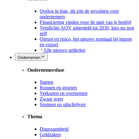
Oorlog in Iran, dit zijn de gevolgen voor
ondernemers
Financiering vinden voor de start van je bedrijf
Verplichte AOV uitgesteld tot 2030, kies nu nog
zelf
Onrust en risico, het nieuwe normaal bij import
en export
Alle nieuwe artikelen
Ondernemen
Ondernemersfase
Starten
Runnen en groeien
Verkopen en overnemen
Zwaar weer
Stoppen en uitschrijven
Thema
Duurzaamheid
Geldzaken