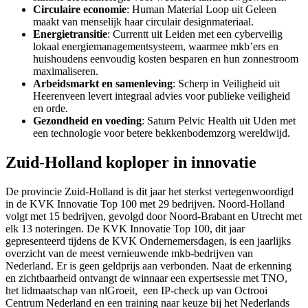
Circulaire economie
: Human Material Loop uit Geleen
maakt van menselijk haar circulair designmateriaal.
Energietransitie
: Currentt uit Leiden met een cyberveilig
lokaal energiemanagementsysteem, waarmee mkb’ers en
huishoudens eenvoudig kosten besparen en hun zonnestroom
maximaliseren.
Arbeidsmarkt en samenleving
: Scherp in Veiligheid uit
Heerenveen levert integraal advies voor publieke veiligheid
en orde.
Gezondheid en voeding
: Saturn Pelvic Health uit Uden met
een technologie voor betere bekkenbodemzorg wereldwijd.
Zuid-Holland koploper in innovatie
De provincie Zuid-Holland is dit jaar het sterkst vertegenwoordigd
in de KVK Innovatie Top 100 met 29 bedrijven. Noord-Holland
volgt met 15 bedrijven, gevolgd door Noord-Brabant en Utrecht met
elk 13 noteringen. De KVK Innovatie Top 100, dit jaar
gepresenteerd tijdens de KVK Ondernemersdagen, is een jaarlijks
overzicht van de meest vernieuwende mkb-bedrijven van
Nederland. Er is geen geldprijs aan verbonden. Naat de erkenning
en zichtbaarheid
ontvangt de winnaar een expertsessie met TNO,
het lidmaatschap van nlGroeit, een
IP-check up van Octrooi
Centrum Nederland en een training naar keuze bij het Nederlands