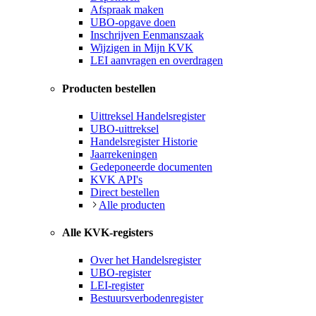
Afspraak maken
UBO-opgave doen
Inschrijven Eenmanszaak
Wijzigen in Mijn KVK
LEI aanvragen en overdragen
Producten bestellen
Uittreksel Handelsregister
UBO-uittreksel
Handelsregister Historie
Jaarrekeningen
Gedeponeerde documenten
KVK API's
Direct bestellen
Alle producten
Alle KVK-registers
Over het Handelsregister
UBO-register
LEI-register
Bestuursverbodenregister