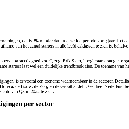
dernemingen, dat is 3% minder dan in dezelfde periode vorig jaar. Het 
afname van het aantal starters in alle leeftijdsklassen te zien is, beh
ppers nog steeds goed voor", zegt Erik Stam, hoogleraar strategie, org
ame starters laat wel een duidelijke trendbreuk zien. De toename van he
tigingen, is er vooral een toename waarneembaar in de sectoren Detail
 de Horeca, de Bouw, de Zorg en de Groothandel. Over heel Nederland be
ichte van Q3 in 2022 te zien.
tigingen per sector