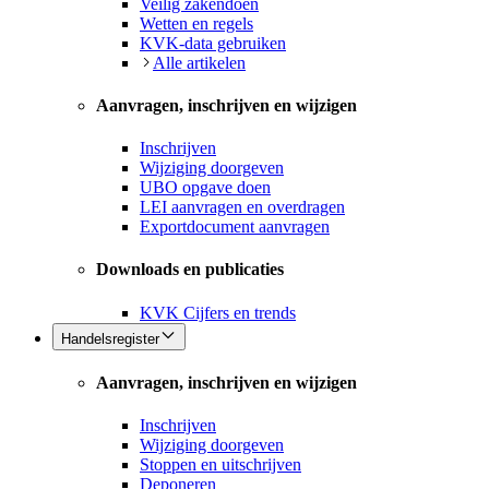
Veilig zakendoen
Wetten en regels
KVK-data gebruiken
Alle artikelen
Aanvragen, inschrijven en wijzigen
Inschrijven
Wijziging doorgeven
UBO opgave doen
LEI aanvragen en overdragen
Exportdocument aanvragen
Downloads en publicaties
KVK Cijfers en trends
Handelsregister
Aanvragen, inschrijven en wijzigen
Inschrijven
Wijziging doorgeven
Stoppen en uitschrijven
Deponeren