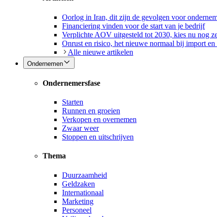
Oorlog in Iran, dit zijn de gevolgen voor onderne
Financiering vinden voor de start van je bedrijf
Verplichte AOV uitgesteld tot 2030, kies nu nog ze
Onrust en risico, het nieuwe normaal bij import en
Alle nieuwe artikelen
Ondernemen
Ondernemersfase
Starten
Runnen en groeien
Verkopen en overnemen
Zwaar weer
Stoppen en uitschrijven
Thema
Duurzaamheid
Geldzaken
Internationaal
Marketing
Personeel