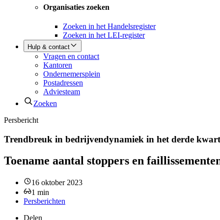
Organisaties zoeken
Zoeken in het Handelsregister
Zoeken in het LEI-register
Hulp & contact
Vragen en contact
Kantoren
Ondernemersplein
Postadressen
Adviesteam
Zoeken
Persbericht
Trendbreuk in bedrijvendynamiek in het derde kwar
Toename aantal stoppers en faillissementen
16 oktober 2023
1
min
Persberichten
Delen