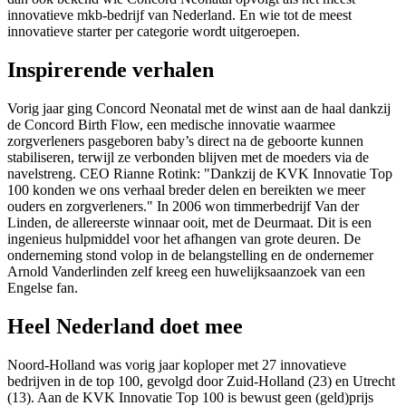
innovatieve mkb-bedrijf van Nederland. En wie tot de meest
innovatieve starter per categorie wordt uitgeroepen.
Inspirerende verhalen
Vorig jaar ging Concord Neonatal met de winst aan de haal dankzij
de Concord Birth Flow, een medische innovatie waarmee
zorgverleners pasgeboren baby’s direct na de geboorte kunnen
stabiliseren, terwijl ze verbonden blijven met de moeders via de
navelstreng. CEO Rianne Rotink: "Dankzij de KVK Innovatie Top
100 konden we ons verhaal breder delen en bereikten we meer
ouders en zorgverleners." In 2006 won timmerbedrijf Van der
Linden, de allereerste winnaar ooit, met de Deurmaat. Dit is een
ingenieus hulpmiddel voor het afhangen van grote deuren. De
onderneming stond volop in de belangstelling en de ondernemer
Arnold Vanderlinden zelf kreeg een huwelijksaanzoek van een
Engelse fan.
Heel Nederland doet mee
Noord-Holland was vorig jaar koploper met 27 innovatieve
bedrijven in de top 100, gevolgd door Zuid-Holland (23) en Utrecht
(13). Aan de KVK Innovatie Top 100 is bewust geen (geld)prijs