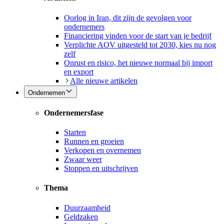
Oorlog in Iran, dit zijn de gevolgen voor
ondernemers
Financiering vinden voor de start van je bedrijf
Verplichte AOV uitgesteld tot 2030, kies nu nog
zelf
Onrust en risico, het nieuwe normaal bij import
en export
Alle nieuwe artikelen
Ondernemen
Ondernemersfase
Starten
Runnen en groeien
Verkopen en overnemen
Zwaar weer
Stoppen en uitschrijven
Thema
Duurzaamheid
Geldzaken