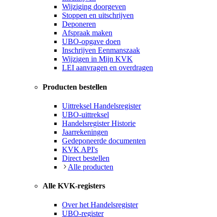
Wijziging doorgeven
Stoppen en uitschrijven
Deponeren
Afspraak maken
UBO-opgave doen
Inschrijven Eenmanszaak
Wijzigen in Mijn KVK
LEI aanvragen en overdragen
Producten bestellen
Uittreksel Handelsregister
UBO-uittreksel
Handelsregister Historie
Jaarrekeningen
Gedeponeerde documenten
KVK API's
Direct bestellen
Alle producten
Alle KVK-registers
Over het Handelsregister
UBO-register