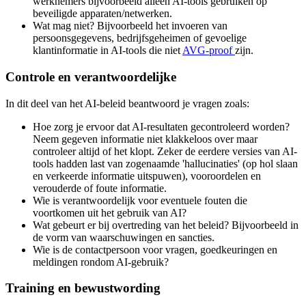
werknemers bijvoorbeeld alleen AI-tools gebruiken op
beveiligde apparaten/netwerken.
Wat mag niet? Bijvoorbeeld het invoeren van
persoonsgegevens, bedrijfsgeheimen of gevoelige
klantinformatie in AI-tools die niet
AVG-proof
zijn.
Controle en verantwoordelijke
In dit deel van het AI-beleid beantwoord je vragen zoals:
Hoe zorg je ervoor dat AI-resultaten gecontroleerd worden?
Neem gegeven informatie niet klakkeloos over maar
controleer altijd of het klopt. Zeker de eerdere versies van AI-
tools hadden last van zogenaamde 'hallucinaties' (op hol slaan
en verkeerde informatie uitspuwen), vooroordelen en
verouderde of foute informatie.
Wie is verantwoordelijk voor eventuele fouten die
voortkomen uit het gebruik van AI?
Wat gebeurt er bij overtreding van het beleid? Bijvoorbeeld in
de vorm van waarschuwingen en sancties.
Wie is de contactpersoon voor vragen, goedkeuringen en
meldingen rondom AI-gebruik?
Training en bewustwording