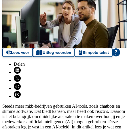
Lees voor
Uitleg woorden
Simpele tekst
Delen
Deel via LinkedIn (opent nieuw venster)
Deel via X (opent nieuw venster)
Deel via WhatsApp (opent WhatsApp)
Deel via email (opent email programma)
Steeds meer mkb‑bedrijven gebruiken AI‑tools, zoals chatbots en
slimme software. Dat biedt kansen, maar heeft ook risico’s. Daarom
is het belangrijk om duidelijke afspraken te maken over hoe jij en je
medewerkers artificial intelligence (AI) mogen gebruiken. Deze
afspraken leg je vast in een AI‑beleid. In dit artikel lees je wat een