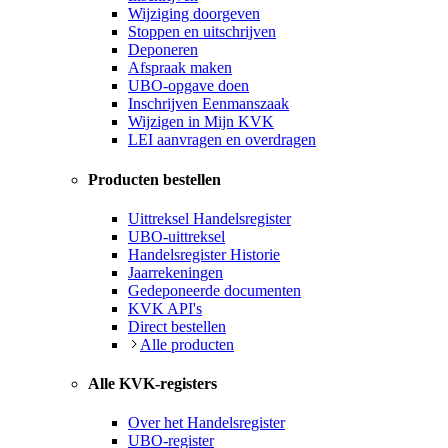
Wijziging doorgeven
Stoppen en uitschrijven
Deponeren
Afspraak maken
UBO-opgave doen
Inschrijven Eenmanszaak
Wijzigen in Mijn KVK
LEI aanvragen en overdragen
Producten bestellen
Uittreksel Handelsregister
UBO-uittreksel
Handelsregister Historie
Jaarrekeningen
Gedeponeerde documenten
KVK API's
Direct bestellen
Alle producten
Alle KVK-registers
Over het Handelsregister
UBO-register