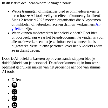
In dit laatste deel beantwoord je vragen zoals:
Welke trainingen of instructies bied je om medewerkers te
leren hoe ze AI-tools veilig en effectief kunnen gebruiken?
Sinds 2 februari 2025 moeten organisaties die AI-systemen
ontwikkelen of gebruiken, zorgen dat hun werknemers
AI-
geletterd
zijn.
Waar kunnen medewerkers het beleid vinden? Geef hier
bijvoorbeeld aan waar het beleidsdocument te vinden is voor
alle medewerkers en dat je ze informeert wanneer het is
bijgewerkt. Vertel nieuw personeel over het AI-beleid zodra
ze in dienst treden.
Door je AI-beleid te baseren op bovenstaande stappen bied je
duidelijkheid aan je personeel. Daardoor kunnen zij in hun werk
optimaal gebruiken maken van het groeiende aanbod van slimme
AI-tools.
Delen
Deel via LinkedIn (opent nieuw venster)
Deel via X (opent nieuw venster)
Deel via WhatsApp (opent WhatsApp)
Deel via email (opent email programma)