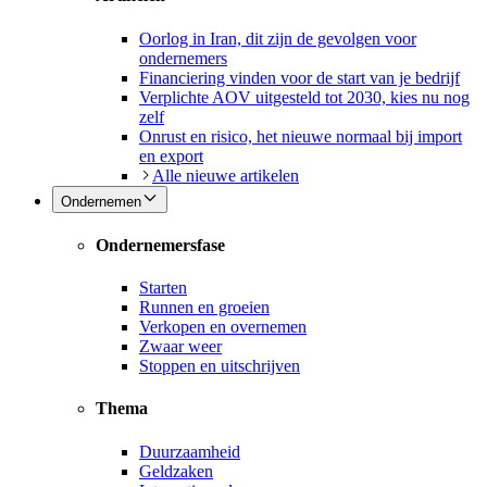
Oorlog in Iran, dit zijn de gevolgen voor
ondernemers
Financiering vinden voor de start van je bedrijf
Verplichte AOV uitgesteld tot 2030, kies nu nog
zelf
Onrust en risico, het nieuwe normaal bij import
en export
Alle nieuwe artikelen
Ondernemen
Ondernemersfase
Starten
Runnen en groeien
Verkopen en overnemen
Zwaar weer
Stoppen en uitschrijven
Thema
Duurzaamheid
Geldzaken