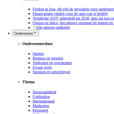
Oorlog in Iran, dit zijn de gevolgen voor onderne
Financiering vinden voor de start van je bedrijf
Verplichte AOV uitgesteld tot 2030, kies nu nog ze
Onrust en risico, het nieuwe normaal bij import en
Alle nieuwe artikelen
Ondernemen
Ondernemersfase
Starten
Runnen en groeien
Verkopen en overnemen
Zwaar weer
Stoppen en uitschrijven
Thema
Duurzaamheid
Geldzaken
Internationaal
Marketing
Personeel