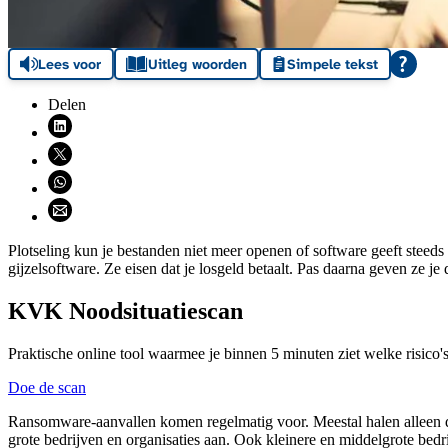
Lees voor
Uitleg woorden
Simpele tekst
Delen
Deel via LinkedIn (opent nieuw venster)
Deel via X (opent nieuw venster)
Deel via WhatsApp (opent WhatsApp)
Deel via email (opent email programma)
Plotseling kun je bestanden niet meer openen of software geeft steed
gijzelsoftware. Ze eisen dat je losgeld betaalt. Pas daarna geven ze je d
KVK Noodsituatiescan
Praktische online tool waarmee je binnen 5 minuten ziet welke risico's 
Doe de scan
Ransomware-aanvallen komen regelmatig voor. Meestal halen alleen de
grote bedrijven en organisaties aan. Ook kleinere en middelgrote bedri