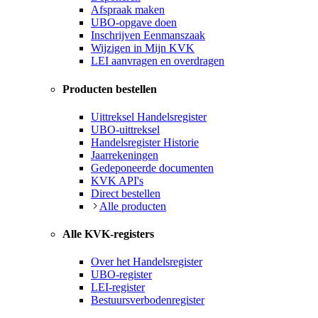
Afspraak maken
UBO-opgave doen
Inschrijven Eenmanszaak
Wijzigen in Mijn KVK
LEI aanvragen en overdragen
Producten bestellen
Uittreksel Handelsregister
UBO-uittreksel
Handelsregister Historie
Jaarrekeningen
Gedeponeerde documenten
KVK API's
Direct bestellen
Alle producten
Alle KVK-registers
Over het Handelsregister
UBO-register
LEI-register
Bestuursverbodenregister