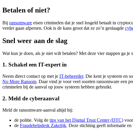
Betalen of niet?
Bij
ransomware
eisen criminelen dat je snel losgeld betaalt in cryptocu
verder gaan afpersen. Ook is de kans groot dat ze zo’n geslaagde
cyb
Snel weer aan de slag
Wat kun je doen, als je niet wilt betalen? Met deze vier stappen ga je s
1. Schakel een IT-expert in
Neem direct contact op met je
IT-beheerder
. Die kent je systeem en s
No More
Ransom
. Daar vind je voor veel soorten ransomware een pr
criminelen bij de aanval op jouw systeem hebben gebruikt.
2. Meld de cyberaanval
Meld de ransomware-aanval altijd bij:
de politie. Volg de
tips van het Digital Trust Center
(DTC)
voor 
de
Fraudehelpdesk
Zakelijk
. Deze stichting geeft informatie en