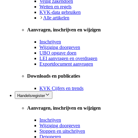
Veilig zakendoen
Wetten en regels
KVK-data gebruiken
Alle artikelen
Aanvragen, inschrijven en wijzigen
Inschrijven
Wijziging doorgeven
UBO opgave doen
LEI aanvragen en overdragen
Exportdocument aanvragen
Downloads en publicaties
KVK Cijfers en trends
Handelsregister
Aanvragen, inschrijven en wijzigen
Inschrijven
Wijziging doorgeven
Stoppen en uitschrijven
Deponeren