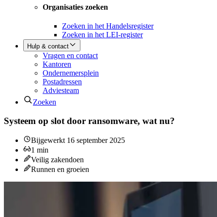
Organisaties zoeken
Zoeken in het Handelsregister
Zoeken in het LEI-register
Hulp & contact
Vragen en contact
Kantoren
Ondernemersplein
Postadressen
Adviesteam
Zoeken
Systeem op slot door ransomware, wat nu?
Bijgewerkt
16 september 2025
1
min
Veilig zakendoen
Runnen en groeien