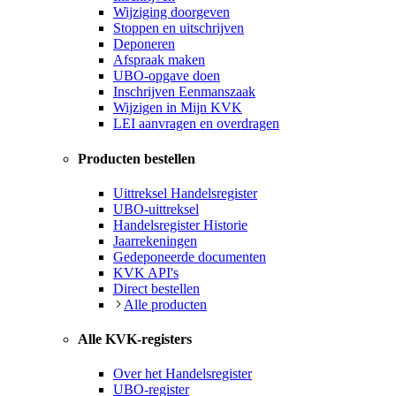
Wijziging doorgeven
Stoppen en uitschrijven
Deponeren
Afspraak maken
UBO-opgave doen
Inschrijven Eenmanszaak
Wijzigen in Mijn KVK
LEI aanvragen en overdragen
Producten bestellen
Uittreksel Handelsregister
UBO-uittreksel
Handelsregister Historie
Jaarrekeningen
Gedeponeerde documenten
KVK API's
Direct bestellen
Alle producten
Alle KVK-registers
Over het Handelsregister
UBO-register