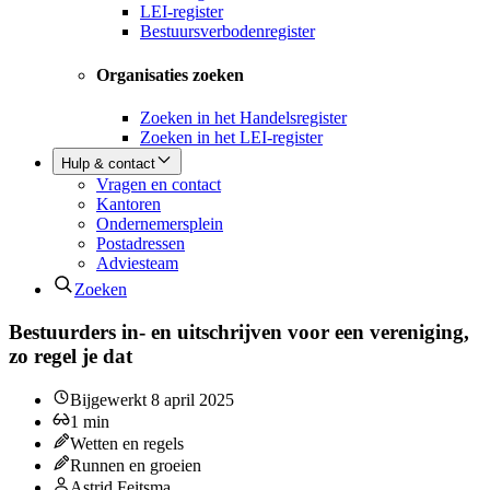
LEI-register
Bestuursverbodenregister
Organisaties zoeken
Zoeken in het Handelsregister
Zoeken in het LEI-register
Hulp & contact
Vragen en contact
Kantoren
Ondernemersplein
Postadressen
Adviesteam
Zoeken
Bestuurders in- en uitschrijven voor een vereniging,
zo regel je dat
Bijgewerkt
8 april 2025
1
min
Wetten en regels
Runnen en groeien
Astrid Feitsma