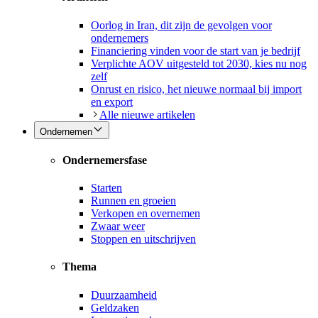
Oorlog in Iran, dit zijn de gevolgen voor
ondernemers
Financiering vinden voor de start van je bedrijf
Verplichte AOV uitgesteld tot 2030, kies nu nog
zelf
Onrust en risico, het nieuwe normaal bij import
en export
Alle nieuwe artikelen
Ondernemen
Ondernemersfase
Starten
Runnen en groeien
Verkopen en overnemen
Zwaar weer
Stoppen en uitschrijven
Thema
Duurzaamheid
Geldzaken