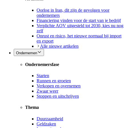
Oorlog in Iran, dit zijn de gevolgen voor
ondernemers
Financiering vinden voor de start van je bedrijf
Verplichte AOV uitgesteld tot 2030, kies nu nog
zelf
Onrust en risico, het nieuwe normaal bij import
en export
Alle nieuwe artikelen
Ondernemen
Ondernemersfase
Starten
Runnen en groeien
Verkopen en overnemen
Zwaar weer
Stoppen en uitschrijven
Thema
Duurzaamheid
Geldzaken