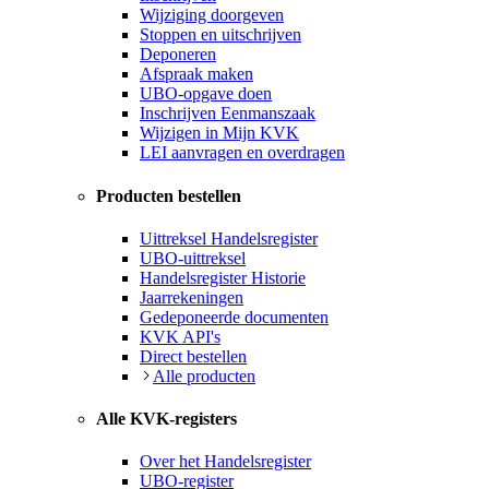
Wijziging doorgeven
Stoppen en uitschrijven
Deponeren
Afspraak maken
UBO-opgave doen
Inschrijven Eenmanszaak
Wijzigen in Mijn KVK
LEI aanvragen en overdragen
Producten bestellen
Uittreksel Handelsregister
UBO-uittreksel
Handelsregister Historie
Jaarrekeningen
Gedeponeerde documenten
KVK API's
Direct bestellen
Alle producten
Alle KVK-registers
Over het Handelsregister
UBO-register