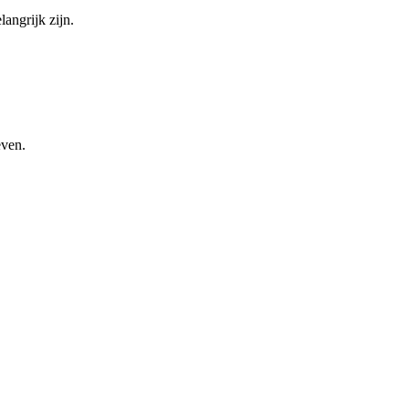
angrijk zijn.
even.