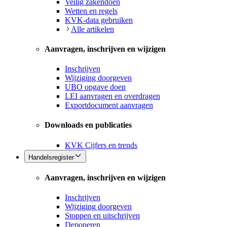
Veilig zakendoen
Wetten en regels
KVK-data gebruiken
Alle artikelen
Aanvragen, inschrijven en wijzigen
Inschrijven
Wijziging doorgeven
UBO opgave doen
LEI aanvragen en overdragen
Exportdocument aanvragen
Downloads en publicaties
KVK Cijfers en trends
Handelsregister
Aanvragen, inschrijven en wijzigen
Inschrijven
Wijziging doorgeven
Stoppen en uitschrijven
Deponeren