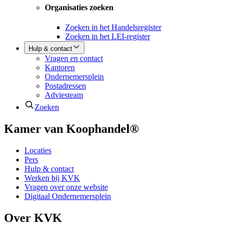
Organisaties zoeken
Zoeken in het Handelsregister
Zoeken in het LEI-register
Hulp & contact
Vragen en contact
Kantoren
Ondernemersplein
Postadressen
Adviesteam
Zoeken
Kamer van Koophandel®
Locaties
Pers
Hulp & contact
Werken bij KVK
Vragen over onze website
Digitaal Ondernemersplein
Over KVK