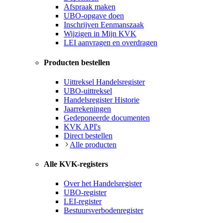
Afspraak maken
UBO-opgave doen
Inschrijven Eenmanszaak
Wijzigen in Mijn KVK
LEI aanvragen en overdragen
Producten bestellen
Uittreksel Handelsregister
UBO-uittreksel
Handelsregister Historie
Jaarrekeningen
Gedeponeerde documenten
KVK API's
Direct bestellen
Alle producten
Alle KVK-registers
Over het Handelsregister
UBO-register
LEI-register
Bestuursverbodenregister