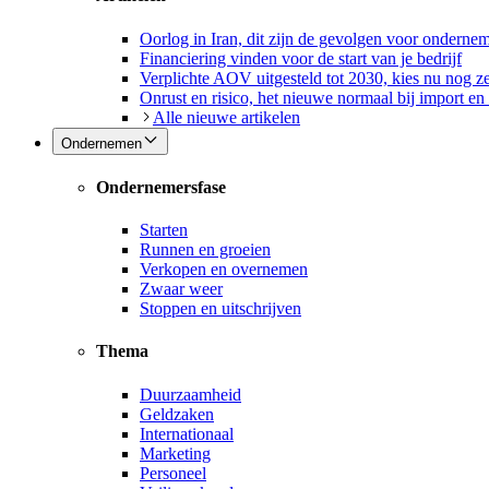
Oorlog in Iran, dit zijn de gevolgen voor onderne
Financiering vinden voor de start van je bedrijf
Verplichte AOV uitgesteld tot 2030, kies nu nog ze
Onrust en risico, het nieuwe normaal bij import en
Alle nieuwe artikelen
Ondernemen
Ondernemersfase
Starten
Runnen en groeien
Verkopen en overnemen
Zwaar weer
Stoppen en uitschrijven
Thema
Duurzaamheid
Geldzaken
Internationaal
Marketing
Personeel