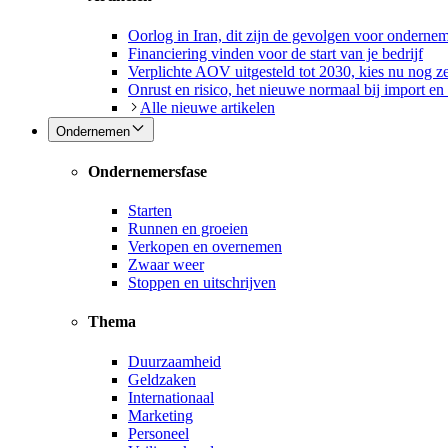
Oorlog in Iran, dit zijn de gevolgen voor onderne
Financiering vinden voor de start van je bedrijf
Verplichte AOV uitgesteld tot 2030, kies nu nog ze
Onrust en risico, het nieuwe normaal bij import en
Alle nieuwe artikelen
Ondernemen
Ondernemersfase
Starten
Runnen en groeien
Verkopen en overnemen
Zwaar weer
Stoppen en uitschrijven
Thema
Duurzaamheid
Geldzaken
Internationaal
Marketing
Personeel