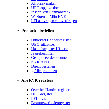
Afspraak maken
UBO-opgave doen
Inschrijven Eenmanszaak
Wijzigen in Mijn KVK
LEI aanvragen en overdragen
Producten bestellen
Uittreksel Handelsregister
UBO-uittreksel
Handelsregister Historie
Jaarrekeningen
Gedeponeerde documenten
KVK API's
Direct bestellen
Alle producten
Alle KVK-registers
Over het Handelsregister
UBO-register
LEI-register
Bestuursverbodenregister