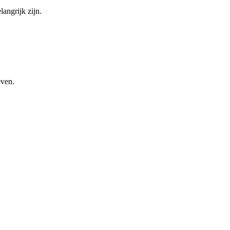
angrijk zijn.
even.