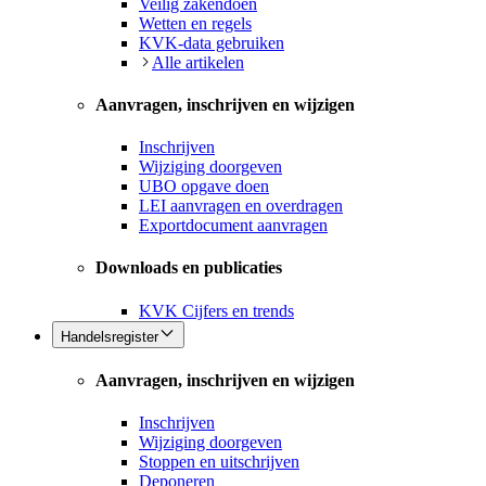
Veilig zakendoen
Wetten en regels
KVK-data gebruiken
Alle artikelen
Aanvragen, inschrijven en wijzigen
Inschrijven
Wijziging doorgeven
UBO opgave doen
LEI aanvragen en overdragen
Exportdocument aanvragen
Downloads en publicaties
KVK Cijfers en trends
Handelsregister
Aanvragen, inschrijven en wijzigen
Inschrijven
Wijziging doorgeven
Stoppen en uitschrijven
Deponeren