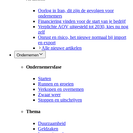
Oorlog in Iran, dit zijn de gevolgen voor
ondernemers
Financiering vinden voor de start van je bedrijf
Verplichte AOV uitgesteld tot 2030, kies nu nog
zelf
Onrust en risico, het nieuwe normaal bij import
en export
Alle nieuwe artikelen
Ondernemen
Ondernemersfase
Starten
Runnen en groeien
Verkopen en overnemen
Zwaar weer
Stoppen en uitschrijven
Thema
Duurzaamheid
Geldzaken