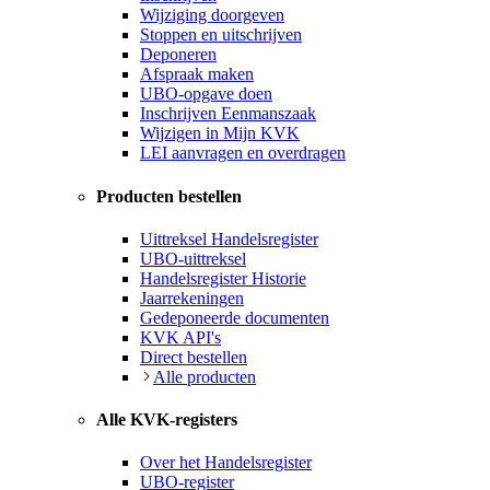
Wijziging doorgeven
Stoppen en uitschrijven
Deponeren
Afspraak maken
UBO-opgave doen
Inschrijven Eenmanszaak
Wijzigen in Mijn KVK
LEI aanvragen en overdragen
Producten bestellen
Uittreksel Handelsregister
UBO-uittreksel
Handelsregister Historie
Jaarrekeningen
Gedeponeerde documenten
KVK API's
Direct bestellen
Alle producten
Alle KVK-registers
Over het Handelsregister
UBO-register