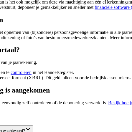
n is het ook mogelijk om deze via machtiging aan één eHerkenningsmidde
 verstuurt, deponeer je gemakkelijker en sneller met
financiële software
n
et opnemen van (bijzondere) persoonsgevoelige informatie in alle jaa
ndtekening of foto’s van bestuurders/medewerkers/klanten. Meer infor
ortaal?
van je jaarrekening.
 en te
controleren
in het Handelsregister.
seel formaat (XBRL). Dit geldt alleen voor de bedrijfsklassen micro- en 
ng is aangekomen
 eenvoudig zelf controleren of de deponering verwerkt is.
Bekijk hoe je
 en wachtwoord?