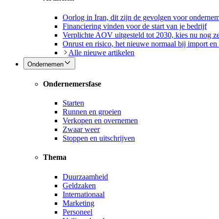
Oorlog in Iran, dit zijn de gevolgen voor onderne
Financiering vinden voor de start van je bedrijf
Verplichte AOV uitgesteld tot 2030, kies nu nog ze
Onrust en risico, het nieuwe normaal bij import en
Alle nieuwe artikelen
Ondernemen
Ondernemersfase
Starten
Runnen en groeien
Verkopen en overnemen
Zwaar weer
Stoppen en uitschrijven
Thema
Duurzaamheid
Geldzaken
Internationaal
Marketing
Personeel