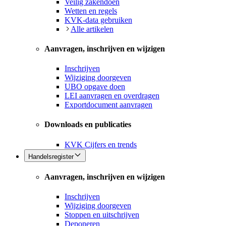
Veilig zakendoen
Wetten en regels
KVK-data gebruiken
Alle artikelen
Aanvragen, inschrijven en wijzigen
Inschrijven
Wijziging doorgeven
UBO opgave doen
LEI aanvragen en overdragen
Exportdocument aanvragen
Downloads en publicaties
KVK Cijfers en trends
Handelsregister
Aanvragen, inschrijven en wijzigen
Inschrijven
Wijziging doorgeven
Stoppen en uitschrijven
Deponeren