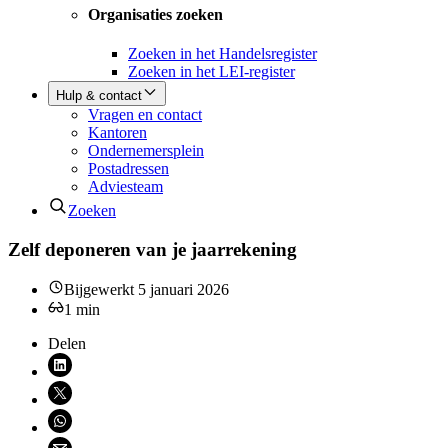
Organisaties zoeken
Zoeken in het Handelsregister
Zoeken in het LEI-register
Hulp & contact
Vragen en contact
Kantoren
Ondernemersplein
Postadressen
Adviesteam
Zoeken
Zelf deponeren van je jaarrekening
Bijgewerkt
5 januari 2026
1
min
Delen
Deel via LinkedIn (opent nieuw venster)
Deel via X (opent nieuw venster)
Deel via WhatsApp (opent WhatsApp)
Deel via email (opent email programma)