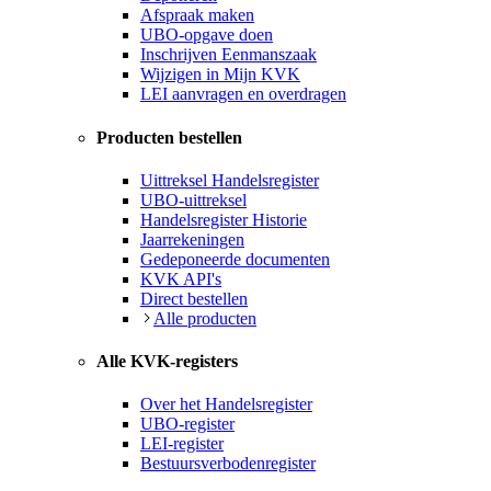
Afspraak maken
UBO-opgave doen
Inschrijven Eenmanszaak
Wijzigen in Mijn KVK
LEI aanvragen en overdragen
Producten bestellen
Uittreksel Handelsregister
UBO-uittreksel
Handelsregister Historie
Jaarrekeningen
Gedeponeerde documenten
KVK API's
Direct bestellen
Alle producten
Alle KVK-registers
Over het Handelsregister
UBO-register
LEI-register
Bestuursverbodenregister