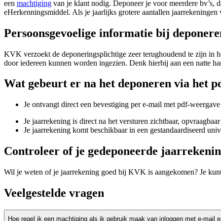
een
machtiging
van je klant nodig. Deponeer je voor meerdere bv’s, da
eHerkenningsmiddel. Als je jaarlijks grotere aantallen jaarrekeningen
Persoonsgevoelige informatie bij deponere
KVK verzoekt de deponeringsplichtige zeer terughoudend te zijn in h
door iedereen kunnen worden ingezien. Denk hierbij aan een natte ha
Wat gebeurt er na het deponeren via het p
Je ontvangt direct een bevestiging per e-mail met pdf-weergave 
Je jaarrekening is direct na het versturen zichtbaar, opvraagbaar
Je jaarrekening komt beschikbaar in een gestandaardiseerd univer
Controleer of je gedeponeerde jaarrekeni
Wil je weten of je jaarrekening goed bij KVK is aangekomen? Je kunt
Veelgestelde vragen
Hoe regel ik een machtiging als ik gebruik maak van inloggen met e-mail