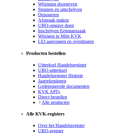
Wijziging doorgeven
Stoppen en uitschrijven
Deponeren
Afspraak maken
UBO-opgave doen
Inschrijven Eenmanszaak
Wijzigen in Mijn KVK
LEI aanvragen en overdragen
Producten bestellen
Uittreksel Handelsregister
UBO-uittreksel
Handelsregister Historie
Jaarrekeningen
Gedeponeerde documenten
KVK API's
Direct bestellen
Alle producten
Alle KVK-registers
Over het Handelsregister
UBO-register