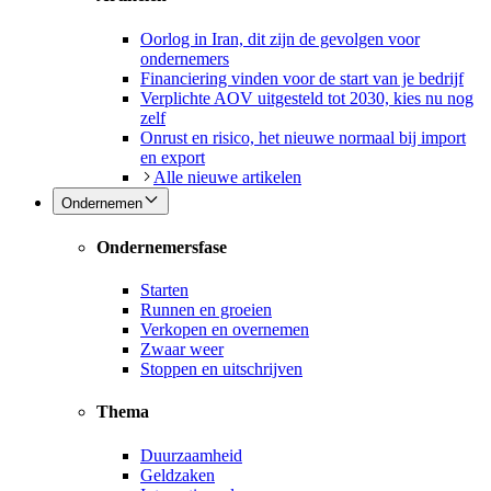
Oorlog in Iran, dit zijn de gevolgen voor
ondernemers
Financiering vinden voor de start van je bedrijf
Verplichte AOV uitgesteld tot 2030, kies nu nog
zelf
Onrust en risico, het nieuwe normaal bij import
en export
Alle nieuwe artikelen
Ondernemen
Ondernemersfase
Starten
Runnen en groeien
Verkopen en overnemen
Zwaar weer
Stoppen en uitschrijven
Thema
Duurzaamheid
Geldzaken