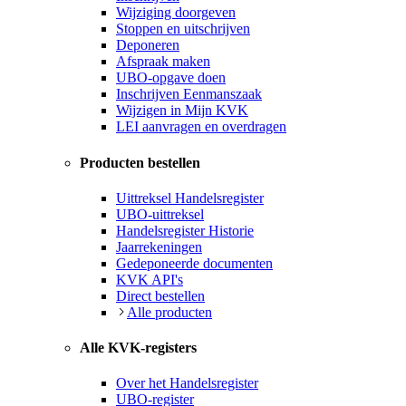
Wijziging doorgeven
Stoppen en uitschrijven
Deponeren
Afspraak maken
UBO-opgave doen
Inschrijven Eenmanszaak
Wijzigen in Mijn KVK
LEI aanvragen en overdragen
Producten bestellen
Uittreksel Handelsregister
UBO-uittreksel
Handelsregister Historie
Jaarrekeningen
Gedeponeerde documenten
KVK API's
Direct bestellen
Alle producten
Alle KVK-registers
Over het Handelsregister
UBO-register