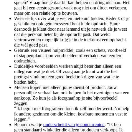
spelen? Vraag hoe je daarbij kan helpen en dring niet aan. Het
gaat bij een eerste gesprek vaak nog niet om direct verkopen,
maar om een relatie op te bouwen.
Wees eerlijk over wat je wel en niet kunt bieden. Bedenk of je
geschikt en ook geïnteresseerd bent in de opdracht. Stuur
desnoods je klant door naar iemand uit je netwerk als je weet
dat die persoon beter bij de opdracht past. Dat wekt
vertrouwen en mogelijk krijg je in de toekomst een opdracht
die wél goed past.
Gebruik een visueel hulpmiddel, zoals een schets, voorbeeld
of stappenplan. Toon voorbeelden of verhalen van eerdere
opdrachten.
Duidelijke voorbeelden werken altijd beter dan alleen een
uitleg van wat je doet. Of vraag aan je klant wat die het
prettigst vindt om een goed beeld te krijgen van wat je te
bieden hebt.
Mensen kopen niet alleen jouw dienst of product. Jouw
persoonlijke verhaal kan ook helpen in het overtuigen van een
aankoop. Zo kun je als fotograaf op je site bijvoorbeeld
zeggen:
“Ik begon met fotograferen toen ik zelf moeder werd. Nu help
ik andere gezinnen om die kleine, kostbare momenten vast te
leggen.”
Benoem wat je
onderscheidt van je concurrenten
. “Ik ben
geen standaard winkelier die alleen producten verkoopt. Ik