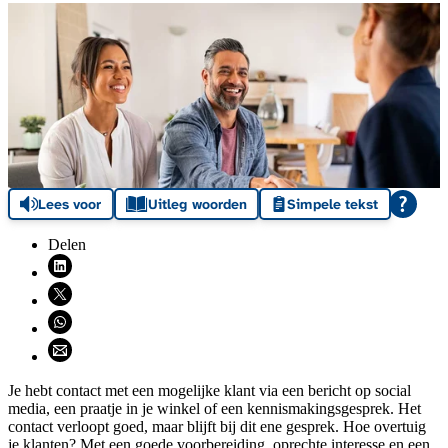
Lees voor
Uitleg woorden
Simpele tekst
Delen
Deel via LinkedIn (opent nieuw venster)
Deel via X (opent nieuw venster)
Deel via WhatsApp (opent WhatsApp)
Deel via email (opent email programma)
Je hebt contact met een mogelijke klant via een bericht op social
media, een praatje in je winkel of een kennismakingsgesprek. Het
contact verloopt goed, maar blijft bij dit ene gesprek. Hoe overtuig
je klanten? Met een goede voorbereiding, oprechte interesse en een