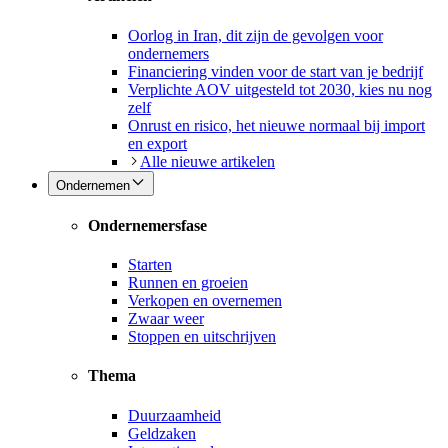
Oorlog in Iran, dit zijn de gevolgen voor
ondernemers
Financiering vinden voor de start van je bedrijf
Verplichte AOV uitgesteld tot 2030, kies nu nog
zelf
Onrust en risico, het nieuwe normaal bij import
en export
Alle nieuwe artikelen
Ondernemen
Ondernemersfase
Starten
Runnen en groeien
Verkopen en overnemen
Zwaar weer
Stoppen en uitschrijven
Thema
Duurzaamheid
Geldzaken