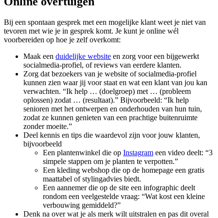
Online overtuigen
Bij een spontaan gesprek met een mogelijke klant weet je niet van
tevoren met wie je in gesprek komt. Je kunt je online wél
voorbereiden op hoe je zelf overkomt:
Maak een
duidelijke website
en zorg voor een bijgewerkt
socialmedia-profiel, of reviews van eerdere klanten.
Zorg dat bezoekers van je website of socialmedia-profiel
kunnen zien waar jij voor staat en wat een klant van jou kan
verwachten. “Ik help … (doelgroep) met … (probleem
oplossen) zodat … (resultaat).” Bijvoorbeeld: “Ik help
senioren met het ontwerpen en onderhouden van hun tuin,
zodat ze kunnen genieten van een prachtige buitenruimte
zonder moeite.”
Deel kennis en tips die waardevol zijn voor jouw klanten,
bijvoorbeeld
Een plantenwinkel die op
Instagram
een video deelt: “3
simpele stappen om je planten te verpotten.”
Een kleding webshop die op de homepage een gratis
maattabel of stylingadvies biedt.
Een aannemer die op de site een infographic deelt
rondom een veelgestelde vraag: “Wat kost een kleine
verbouwing gemiddeld?”
Denk na over wat je als merk wilt uitstralen en pas dit overal