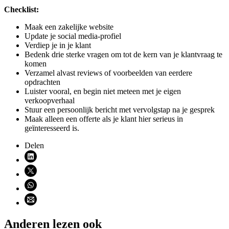
Checklist:
Maak een zakelijke website
Update je social media-profiel
Verdiep je in je klant
Bedenk drie sterke vragen om tot de kern van je klantvraag te
komen
Verzamel alvast reviews of voorbeelden van eerdere
opdrachten
Luister vooral, en begin niet meteen met je eigen
verkoopverhaal
Stuur een persoonlijk bericht met vervolgstap na je gesprek
Maak alleen een offerte als je klant hier serieus in
geïnteresseerd is.
Delen
Deel via LinkedIn (opent nieuw venster)
Deel via X (opent nieuw venster)
Deel via WhatsApp (opent WhatsApp)
Deel via email (opent email programma)
Anderen lezen ook