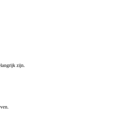
angrijk zijn.
even.