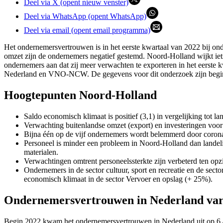
Deel via X (opent nieuw venster)
Deel via WhatsApp (opent WhatsApp)
Deel via email (opent email programma)
Het ondernemersvertrouwen is in het eerste kwartaal van 2022 bij ond
omzet zijn de ondernemers negatief gestemd. Noord-Holland wijkt iets
ondernemers aan dat zij meer verwachten te exporteren in het eerst
Nederland en VNO-NCW. De gegevens voor dit onderzoek zijn begin
Hoogtepunten Noord-Holland
Saldo economisch klimaat is positief (3,1) in vergelijking tot lan
Verwachting buitenlandse omzet (export) en investeringen voor 
Bijna één op de vijf ondernemers wordt belemmerd door coron
Personeel is minder een probleem in Noord-Holland dan landel
materialen.
Verwachtingen omtrent personeelssterkte zijn verbeterd ten opzi
Ondernemers in de sector cultuur, sport en recreatie en de sec
economisch klimaat in de sector Vervoer en opslag (+ 25%).
Ondernemersvertrouwen in Nederland varie
Begin 2022 kwam het ondernemersvertrouwen in Nederland uit op 6,4. 