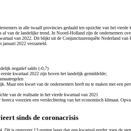
ernemers in alle twaalf provincies gedaald ten opzichte van het vierd
 af van de landelijke trend. In Noord-Holland zijn de ondernemers over
e kwartaal van 2022. Dit blijkt uit de Conjunctuurenquête Nederland 
 januari 2022 verzameld.
delijk negatief saldo (-0,7)
eerste kwartaal 2022 zijn boven het landelijk gemiddelde;
amaatregelen
ijk. Maar een kwart van de ondernemers heeft nu te maken met een per
chte van de realisatie in het vierde kwartaal van 2021
tor horeca voorzien een verslechtering van het economisch klimaat. Opva
ert sinds de coronacrisis
Dit is ongeveer 13 punten lager dan een kwartaal eerder, toen de ste