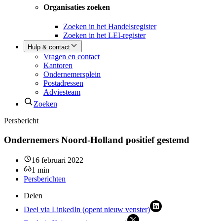
Organisaties zoeken
Zoeken in het Handelsregister
Zoeken in het LEI-register
Hulp & contact
Vragen en contact
Kantoren
Ondernemersplein
Postadressen
Adviesteam
Zoeken
Persbericht
Ondernemers Noord-Holland positief gestemd
16 februari 2022
1
min
Persberichten
Delen
Deel via LinkedIn (opent nieuw venster)