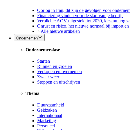
Oorlog in Iran, dit zijn de gevolgen voor onderne
Financiering vinden voor de start van je bedrijf
Verplichte AOV uitgesteld tot 2030, kies nu nog ze
Onrust en risico, het nieuwe normaal bij import en
Alle nieuwe artikelen
Ondernemen
Ondernemersfase
Starten
Runnen en groeien
Verkopen en overnemen
Zwaar weer
Stoppen en uitschrijven
Thema
Duurzaamheid
Geldzaken
Internationaal
Marketing
Personeel