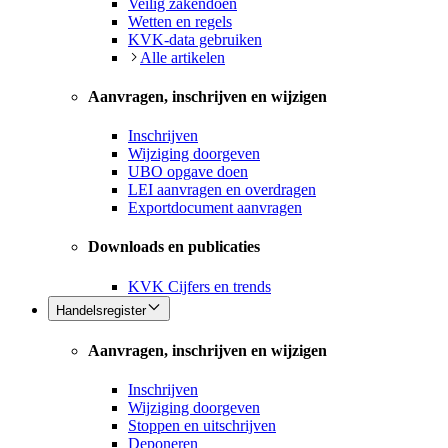
Veilig zakendoen
Wetten en regels
KVK-data gebruiken
Alle artikelen
Aanvragen, inschrijven en wijzigen
Inschrijven
Wijziging doorgeven
UBO opgave doen
LEI aanvragen en overdragen
Exportdocument aanvragen
Downloads en publicaties
KVK Cijfers en trends
Handelsregister
Aanvragen, inschrijven en wijzigen
Inschrijven
Wijziging doorgeven
Stoppen en uitschrijven
Deponeren