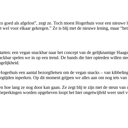
o goed als afgelost”, zegt ze. Toch moest Hogerhuis voor een
nieuwe l
et wel voor elkaar gekregen.” Ze is blij met de nieuwe lening, maar “het
rten: een vegan snackbar naar het concept van de gelijknamige Haags
ckbar spelen we in op een trend. De bands die hier optreden willen ste
gelijkheid.
gerhuis een aantal bezorgfietsen om de vegan snacks – van kibbeling t
zorgtijden inperken. Op dit moment grijpen we alles aan om nog iets va
 hoe lang ze nog door kan gaan. Ze zegt blij te zijn met de steun van
eperkingen worden opgeheven loopt het hier ongetwijfeld weer snel vol