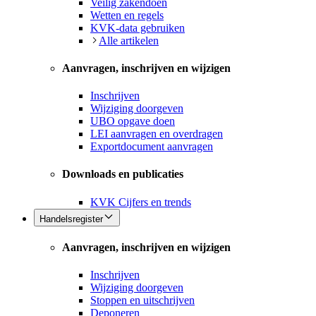
Veilig zakendoen
Wetten en regels
KVK-data gebruiken
Alle artikelen
Aanvragen, inschrijven en wijzigen
Inschrijven
Wijziging doorgeven
UBO opgave doen
LEI aanvragen en overdragen
Exportdocument aanvragen
Downloads en publicaties
KVK Cijfers en trends
Handelsregister
Aanvragen, inschrijven en wijzigen
Inschrijven
Wijziging doorgeven
Stoppen en uitschrijven
Deponeren