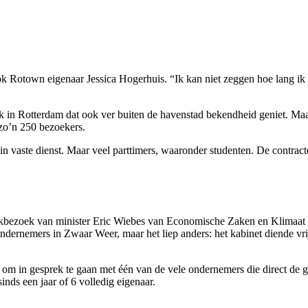
Rotown eigenaar Jessica Hogerhuis. “Ik kan niet zeggen hoe lang ik h
 in Rotterdam dat ook ver buiten de havenstad bekendheid geniet. Maar 
 zo’n 250 bezoekers.
n vaste dienst. Maar veel parttimers, waaronder studenten. De contract
rkbezoek van minister Eric Wiebes van Economische Zaken en Klimaat 
ondernemers in Zwaar Weer, maar het liep anders: het kabinet diende vrij
om in gesprek te gaan met één van de vele ondernemers die direct de
inds een jaar of 6 volledig eigenaar.