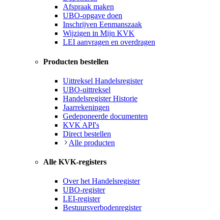
Afspraak maken
UBO-opgave doen
Inschrijven Eenmanszaak
Wijzigen in Mijn KVK
LEI aanvragen en overdragen
Producten bestellen
Uittreksel Handelsregister
UBO-uittreksel
Handelsregister Historie
Jaarrekeningen
Gedeponeerde documenten
KVK API's
Direct bestellen
Alle producten
Alle KVK-registers
Over het Handelsregister
UBO-register
LEI-register
Bestuursverbodenregister