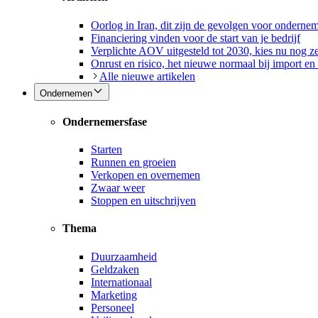
Oorlog in Iran, dit zijn de gevolgen voor onderne
Financiering vinden voor de start van je bedrijf
Verplichte AOV uitgesteld tot 2030, kies nu nog ze
Onrust en risico, het nieuwe normaal bij import en
Alle nieuwe artikelen
Ondernemen
Ondernemersfase
Starten
Runnen en groeien
Verkopen en overnemen
Zwaar weer
Stoppen en uitschrijven
Thema
Duurzaamheid
Geldzaken
Internationaal
Marketing
Personeel