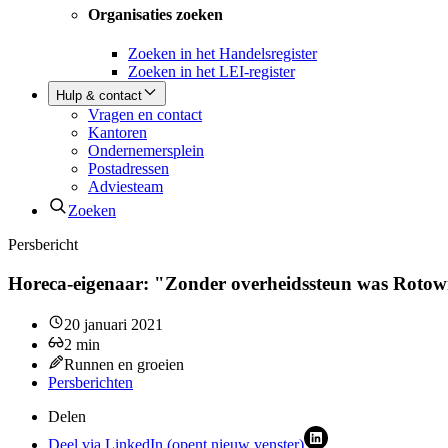
Organisaties zoeken
Zoeken in het Handelsregister
Zoeken in het LEI-register
Hulp & contact
Vragen en contact
Kantoren
Ondernemersplein
Postadressen
Adviesteam
Zoeken
Persbericht
Horeca-eigenaar: "Zonder overheidssteun was Rotown
20 januari 2021
2
min
Runnen en groeien
Persberichten
Delen
Deel via LinkedIn (opent nieuw venster)