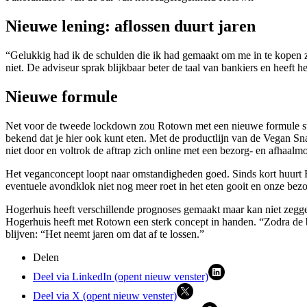
Nieuwe lening: aflossen duurt jaren
“Gelukkig had ik de schulden die ik had gemaakt om me in te kopen z
niet. De adviseur sprak blijkbaar beter de taal van bankiers en heeft h
Nieuwe formule
Net voor de tweede lockdown zou Rotown met een nieuwe formule sta
bekend dat je hier ook kunt eten. Met de productlijn van de Vegan Sna
niet door en voltrok de aftrap zich online met een bezorg- en afhaalmo
Het veganconcept loopt naar omstandigheden goed. Sinds kort huurt Ho
eventuele avondklok niet nog meer roet in het eten gooit en onze be
Hogerhuis heeft verschillende prognoses gemaakt maar kan niet zeggen
Hogerhuis heeft met Rotown een sterk concept in handen. “Zodra de b
blijven: “Het neemt jaren om dat af te lossen.”
Delen
Deel via LinkedIn (opent nieuw venster)
Deel via X (opent nieuw venster)