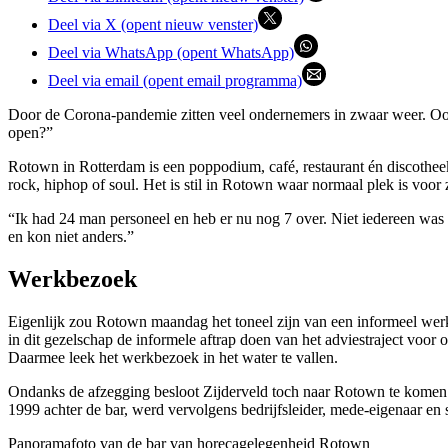
Deel via X (opent nieuw venster)
Deel via WhatsApp (opent WhatsApp)
Deel via email (opent email programma)
Door de Corona-pandemie zitten veel ondernemers in zwaar weer. Ook 
open?”
Rotown in Rotterdam is een poppodium, café, restaurant én discotheek
rock, hiphop of soul. Het is stil in Rotown waar normaal plek is voor
“Ik had 24 man personeel en heb er nu nog 7 over. Niet iedereen was i
en kon niet anders.”
Werkbezoek
Eigenlijk zou Rotown maandag het toneel zijn van een informeel we
in dit gezelschap de informele aftrap doen van het adviestraject voor 
Daarmee leek het werkbezoek in het water te vallen.
Ondanks de afzegging besloot Zijderveld toch naar Rotown te komen 
1999 achter de bar, werd vervolgens bedrijfsleider, mede-eigenaar en s
Panoramafoto van de bar van horecagelegenheid Rotown