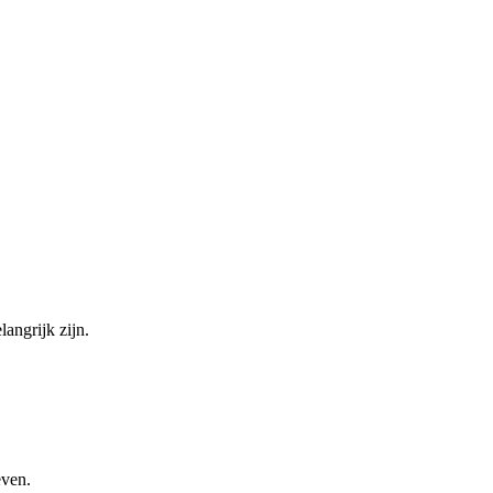
angrijk zijn.
even.