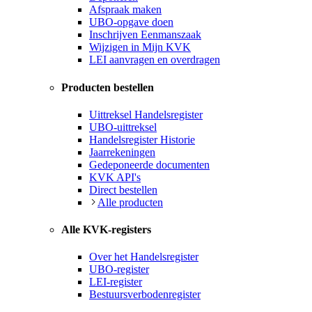
Afspraak maken
UBO-opgave doen
Inschrijven Eenmanszaak
Wijzigen in Mijn KVK
LEI aanvragen en overdragen
Producten bestellen
Uittreksel Handelsregister
UBO-uittreksel
Handelsregister Historie
Jaarrekeningen
Gedeponeerde documenten
KVK API's
Direct bestellen
Alle producten
Alle KVK-registers
Over het Handelsregister
UBO-register
LEI-register
Bestuursverbodenregister