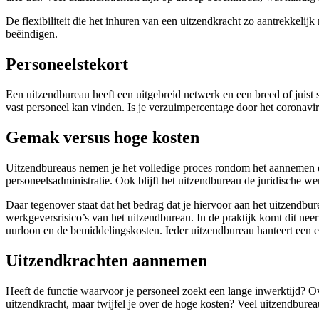
De flexibiliteit die het inhuren van een uitzendkracht zo aantrekkeli
beëindigen.
Personeelstekort
Een uitzendbureau heeft een uitgebreid netwerk en een breed of juis
vast personeel kan vinden. Is je verzuimpercentage door het coronav
Gemak versus hoge kosten
Uitzendbureaus nemen je het volledige proces rondom het aannemen en 
personeelsadministratie. Ook blijft het uitzendbureau de juridische wer
Daar tegenover staat dat het bedrag dat je hiervoor aan het uitzendbur
werkgeversrisico’s van het uitzendbureau. In de praktijk komt dit nee
uurloon en de bemiddelingskosten. Ieder uitzendbureau hanteert een ei
Uitzendkrachten aannemen
Heeft de functie waarvoor je personeel zoekt een lange inwerktijd?
uitzendkracht, maar twijfel je over de hoge kosten? Veel uitzendbure