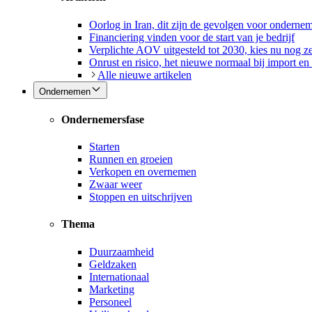
Oorlog in Iran, dit zijn de gevolgen voor onderne
Financiering vinden voor de start van je bedrijf
Verplichte AOV uitgesteld tot 2030, kies nu nog ze
Onrust en risico, het nieuwe normaal bij import en
Alle nieuwe artikelen
Ondernemen
Ondernemersfase
Starten
Runnen en groeien
Verkopen en overnemen
Zwaar weer
Stoppen en uitschrijven
Thema
Duurzaamheid
Geldzaken
Internationaal
Marketing
Personeel