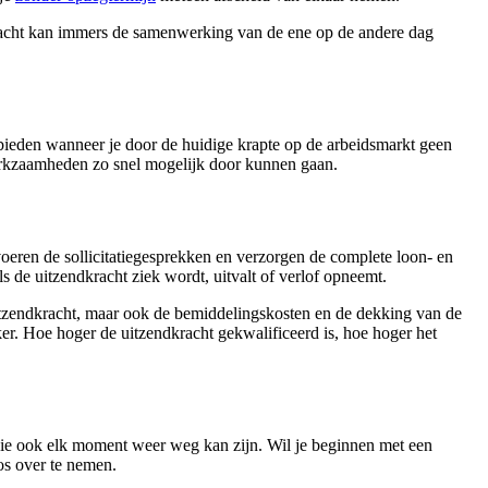
endkracht kan immers de samenwerking van de ene op de andere dag
 bieden wanneer je door de huidige krapte op de arbeidsmarkt geen
werkzaamheden zo snel mogelijk door kunnen gaan.
oeren de sollicitatiegesprekken en verzorgen de complete loon- en
ls de uitzendkracht ziek wordt, uitvalt of verlof opneemt.
e uitzendkracht, maar ook de bemiddelingskosten en de dekking van de
ker. Hoe hoger de uitzendkracht gekwalificeerd is, hoe hoger het
die ook elk moment weer weg kan zijn. Wil je beginnen met een
os over te nemen.