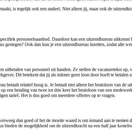
jk maakt, is tegelijk ook een nadeel. Niet alleen jij, maar ook de uitz
t specifiek personeelsaanbod. Daardoor kan een uitzendbureau uitkomst
irus gestegen? Ook dan kun je een uitzendbureau inzetten, zodat alle 
uitbetalen van personeel uit handen. Ze stellen de vacaturetekst op, v
kgever. Dit betekent dat jij als inlener geen loon door hoeft te betalen a
eau betaalt relatief hoog is. Je betaalt niet alleen het brutoloon van d
r op een betaling van twee tot drie keer het brutoloon van een medewer
gen tarief. Het is dus goed om meerdere offertes op te vragen.
 Overweeg dan goed of het de moeite waard is om iemand aan te nemen 
aus bieden de mogelijkheid om de uitzendkracht na een half jaar kostelo