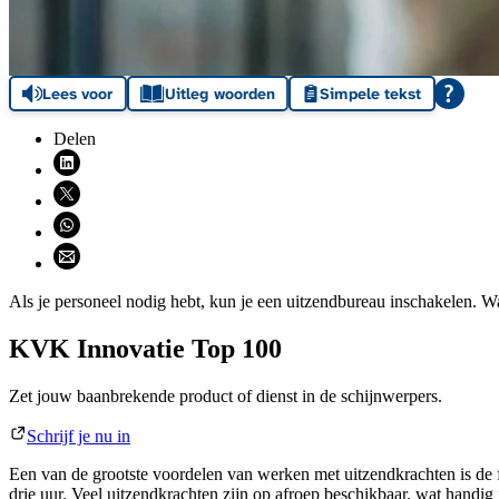
Lees voor
Uitleg woorden
Simpele tekst
Delen
Deel via LinkedIn (opent nieuw venster)
Deel via X (opent nieuw venster)
Deel via WhatsApp (opent WhatsApp)
Deel via email (opent email programma)
Als je personeel nodig hebt, kun je een uitzendbureau inschakelen. W
KVK Innovatie Top 100
Zet jouw baanbrekende product of dienst in de schijnwerpers.
Schrijf je nu in
Een van de grootste voordelen van werken met uitzendkrachten is de f
drie uur. Veel uitzendkrachten zijn op afroep beschikbaar, wat handig 