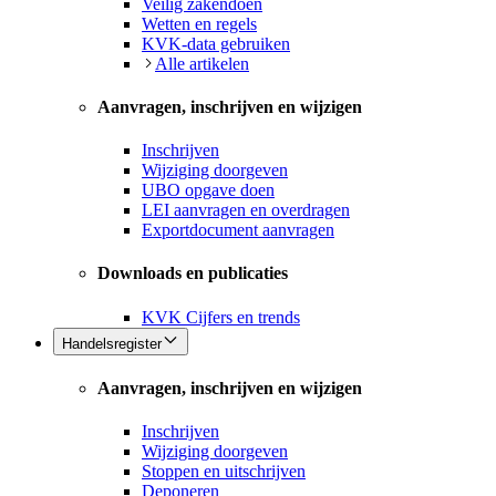
Veilig zakendoen
Wetten en regels
KVK-data gebruiken
Alle artikelen
Aanvragen, inschrijven en wijzigen
Inschrijven
Wijziging doorgeven
UBO opgave doen
LEI aanvragen en overdragen
Exportdocument aanvragen
Downloads en publicaties
KVK Cijfers en trends
Handelsregister
Aanvragen, inschrijven en wijzigen
Inschrijven
Wijziging doorgeven
Stoppen en uitschrijven
Deponeren