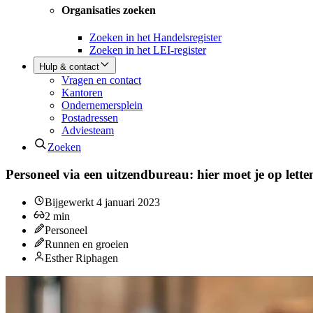
Organisaties zoeken
Zoeken in het Handelsregister
Zoeken in het LEI-register
Hulp & contact
Vragen en contact
Kantoren
Ondernemersplein
Postadressen
Adviesteam
Zoeken
Personeel via een uitzendbureau: hier moet je op lette
Bijgewerkt
4 januari 2023
2
min
Personeel
Runnen en groeien
Esther Riphagen