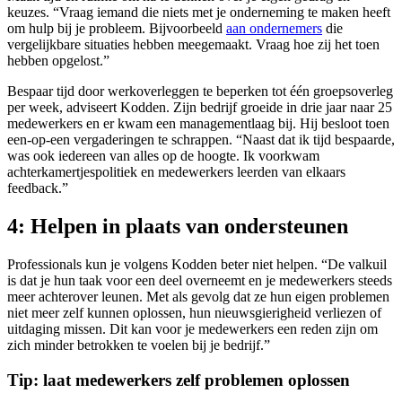
keuzes. “Vraag iemand die niets met je onderneming te maken heeft
om hulp bij je probleem. Bijvoorbeeld
aan ondernemers
die
vergelijkbare situaties hebben meegemaakt. Vraag hoe zij het toen
hebben opgelost.”
Bespaar tijd door werkoverleggen te beperken tot één groepsoverleg
per week, adviseert Kodden. Zijn bedrijf groeide in drie jaar naar 25
medewerkers en er kwam een managementlaag bij. Hij besloot toen
een-op-een vergaderingen te schrappen. “Naast dat ik tijd bespaarde,
was ook iedereen van alles op de hoogte. Ik voorkwam
achterkamertjespolitiek en medewerkers leerden van elkaars
feedback.”
4: Helpen in plaats van ondersteunen
Professionals kun je volgens Kodden beter niet helpen. “De valkuil
is dat je hun taak voor een deel overneemt en je medewerkers steeds
meer achterover leunen. Met als gevolg dat ze hun eigen problemen
niet meer zelf kunnen oplossen, hun nieuwsgierigheid verliezen of
uitdaging missen. Dit kan voor je medewerkers een reden zijn om
zich minder betrokken te voelen bij je bedrijf.”
Tip: laat medewerkers zelf problemen oplossen