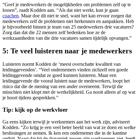
“Geef je medewerkers de mogelijkheden om problemen zelf op te
lossen”, raadt Kodden aan. “Als dat niet werkt, kun je gaan
coachen
. Maar doe dit niet te snel, want het kan ervoor zorgen dat
medewerkers zelf de problemen niet herkennen en aanpakken. Heb
je bijvoorbeeld binnen je team van 25 medewerkers drie vacatures?
Zorg dan dat die 22 mensen zelf bedenken hoe ze de
werkzaamheden van die drie vacatures samen tijdelijk opvangen.”
5: Te veel luisteren naar je medewerkers
Luisteren noemt Kodden de ‘meest overschatte kwaliteit van
leidinggevenden’. “Veel ondernemers vinden zichzelf een goede
leidinggevende omdat ze goed kunnen luisteren. Maar een
leidinggevende die vooral luistert naar de medewerkers, loopt het
risico dat die de mening van een ander overneemt. Terwijl die
misschien niet klopt met de werkelijkheid. Ga nooit alleen af op wat
je hoort tijdens gesprekken.”
Tip: kijk op de werkvloer
Ga eens kijken terwijl je werknemers aan het werk zijn, adviseert
Kodden. “Zo krijg je een veel beter beeld van wat ze doen en welke
beslissingen ze nemen. Ik ken een ondernemer die in de kantine
ontbijt. Naast dat hij de dynamiek tussen zijn werknemers ziet, heeft