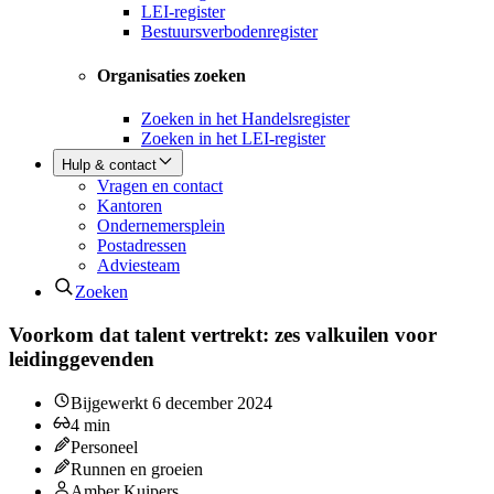
LEI-register
Bestuursverbodenregister
Organisaties zoeken
Zoeken in het Handelsregister
Zoeken in het LEI-register
Hulp & contact
Vragen en contact
Kantoren
Ondernemersplein
Postadressen
Adviesteam
Zoeken
Voorkom dat talent vertrekt: zes valkuilen voor
leidinggevenden
Bijgewerkt
6 december 2024
4
min
Personeel
Runnen en groeien
Amber Kuipers