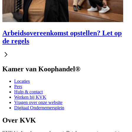
Arbeidsovereenkomst opstellen? Let op
de regels
Kamer van Koophandel®
Locaties
Pers
Hulp & contact
Werken bij KVK
Vragen over onze website
Digitaal Ondernemersplein
Over KVK