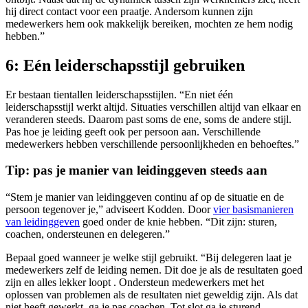
hij direct contact voor een praatje. Andersom kunnen zijn
medewerkers hem ook makkelijk bereiken, mochten ze hem nodig
hebben.”
6: Eén leiderschapsstijl gebruiken
Er bestaan tientallen leiderschapsstijlen. “En niet één
leiderschapsstijl werkt altijd. Situaties verschillen altijd van elkaar en
veranderen steeds. Daarom past soms de ene, soms de andere stijl.
Pas hoe je leiding geeft ook per persoon aan. Verschillende
medewerkers hebben verschillende persoonlijkheden en behoeftes.”
Tip: pas je manier van leidinggeven steeds aan
“Stem je manier van leidinggeven continu af op de situatie en de
persoon tegenover je,” adviseert Kodden. Door
vier basismanieren
van
leidinggeven
goed onder de knie hebben. “Dit zijn: sturen,
coachen, ondersteunen en delegeren.”
Bepaal goed wanneer je welke stijl gebruikt. “Bij delegeren laat je
medewerkers zelf de leiding nemen. Dit doe je als de resultaten goed
zijn en alles lekker loopt . Ondersteun medewerkers met het
oplossen van problemen als de resultaten niet geweldig zijn. Als dat
niet heeft gewerkt, ga je pas coachen. Tot slot ga je sturend