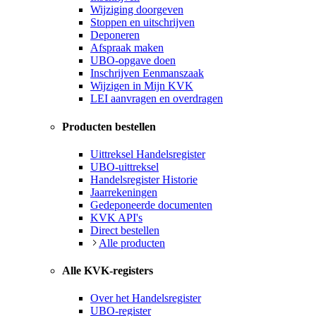
Wijziging doorgeven
Stoppen en uitschrijven
Deponeren
Afspraak maken
UBO-opgave doen
Inschrijven Eenmanszaak
Wijzigen in Mijn KVK
LEI aanvragen en overdragen
Producten bestellen
Uittreksel Handelsregister
UBO-uittreksel
Handelsregister Historie
Jaarrekeningen
Gedeponeerde documenten
KVK API's
Direct bestellen
Alle producten
Alle KVK-registers
Over het Handelsregister
UBO-register