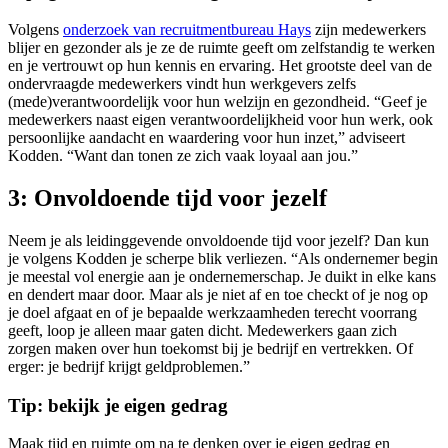
Volgens
onderzoek van recruitmentbureau
Hays
zijn medewerkers
blijer en gezonder als je ze de ruimte geeft om zelfstandig te werken
en je vertrouwt op hun kennis en ervaring. Het grootste deel van de
ondervraagde medewerkers vindt hun werkgevers zelfs
(mede)verantwoordelijk voor hun welzijn en gezondheid. “Geef je
medewerkers naast eigen verantwoordelijkheid voor hun werk, ook
persoonlijke aandacht en waardering voor hun inzet,” adviseert
Kodden. “Want dan tonen ze zich vaak loyaal aan jou.”
3: Onvoldoende tijd voor jezelf
Neem je als leidinggevende onvoldoende tijd voor jezelf? Dan kun
je volgens Kodden je scherpe blik verliezen. “Als ondernemer begin
je meestal vol energie aan je ondernemerschap. Je duikt in elke kans
en dendert maar door. Maar als je niet af en toe checkt of je nog op
je doel afgaat en of je bepaalde werkzaamheden terecht voorrang
geeft, loop je alleen maar gaten dicht. Medewerkers gaan zich
zorgen maken over hun toekomst bij je bedrijf en vertrekken. Of
erger: je bedrijf krijgt geldproblemen.”
Tip: bekijk je eigen gedrag
Maak tijd en ruimte om na te denken over je eigen gedrag en