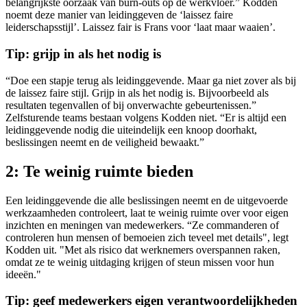
belangrijkste oorzaak van burn-outs op de werkvloer.” Kodden
noemt deze manier van leidinggeven de ‘laissez faire
leiderschapsstijl’. Laissez fair is Frans voor ‘laat maar waaien’.
Tip: grijp in als het nodig is
“Doe een stapje terug als leidinggevende. Maar ga niet zover als bij
de laissez faire stijl. Grijp in als het nodig is. Bijvoorbeeld als
resultaten tegenvallen of bij onverwachte gebeurtenissen.”
Zelfsturende teams bestaan volgens Kodden niet. “Er is altijd een
leidinggevende nodig die uiteindelijk een knoop doorhakt,
beslissingen neemt en de veiligheid bewaakt.”
2: Te weinig ruimte bieden
Een leidinggevende die alle beslissingen neemt en de uitgevoerde
werkzaamheden controleert, laat te weinig ruimte over voor eigen
inzichten en meningen van medewerkers. “Ze commanderen of
controleren hun mensen of bemoeien zich teveel met details", legt
Kodden uit. "Met als risico dat werknemers overspannen raken,
omdat ze te weinig uitdaging krijgen of steun missen voor hun
ideeën."
Tip: geef medewerkers eigen verantwoordelijkheden