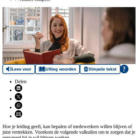
Lees voor
Uitleg woorden
Simpele tekst
Delen
Deel via LinkedIn (opent nieuw venster)
Deel via X (opent nieuw venster)
Deel via WhatsApp (opent WhatsApp)
Deel via email (opent email programma)
Hoe je leiding geeft, kan bepalen of medewerkers willen blijven of
juist vertrekken. Voorkom de volgende valkuilen om te zorgen dat je
personeel bij je wil blijven werken.