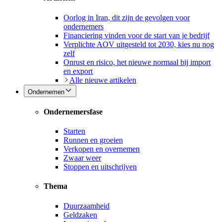
Oorlog in Iran, dit zijn de gevolgen voor
ondernemers
Financiering vinden voor de start van je bedrijf
Verplichte AOV uitgesteld tot 2030, kies nu nog
zelf
Onrust en risico, het nieuwe normaal bij import
en export
Alle nieuwe artikelen
Ondernemen
Ondernemersfase
Starten
Runnen en groeien
Verkopen en overnemen
Zwaar weer
Stoppen en uitschrijven
Thema
Duurzaamheid
Geldzaken