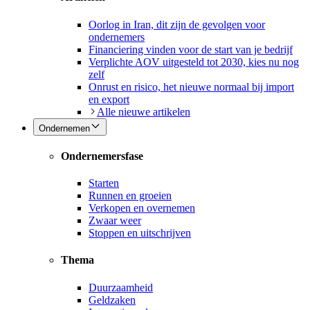
Oorlog in Iran, dit zijn de gevolgen voor
ondernemers
Financiering vinden voor de start van je bedrijf
Verplichte AOV uitgesteld tot 2030, kies nu nog
zelf
Onrust en risico, het nieuwe normaal bij import
en export
Alle nieuwe artikelen
Ondernemen
Ondernemersfase
Starten
Runnen en groeien
Verkopen en overnemen
Zwaar weer
Stoppen en uitschrijven
Thema
Duurzaamheid
Geldzaken