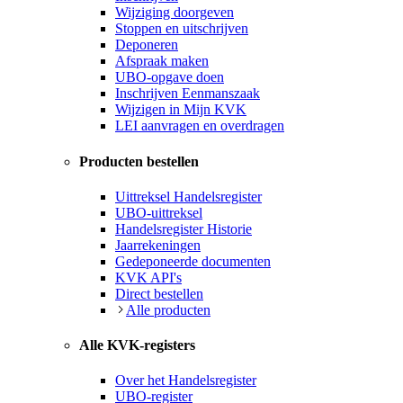
Wijziging doorgeven
Stoppen en uitschrijven
Deponeren
Afspraak maken
UBO-opgave doen
Inschrijven Eenmanszaak
Wijzigen in Mijn KVK
LEI aanvragen en overdragen
Producten bestellen
Uittreksel Handelsregister
UBO-uittreksel
Handelsregister Historie
Jaarrekeningen
Gedeponeerde documenten
KVK API's
Direct bestellen
Alle producten
Alle KVK-registers
Over het Handelsregister
UBO-register