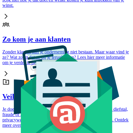
winst.
Zo kom je aan klanten
Zonder klanten kan je onderneming niet bestaan. Maar waar vind je
ze? Wat zorgt dat ze bij je terugkomen? Lees hier meer informatie
om je verder te helpen.
Veilig zakendoen
Je doet veilig zaken als je rekening houdt met risico’s zoals diefstal,
fraude of afpersing. Denk ook aan je houden aan de
privacywetgeving en het veilig gebruiken van social media. Ontdek
meer over hoe je dit doet op onze site.