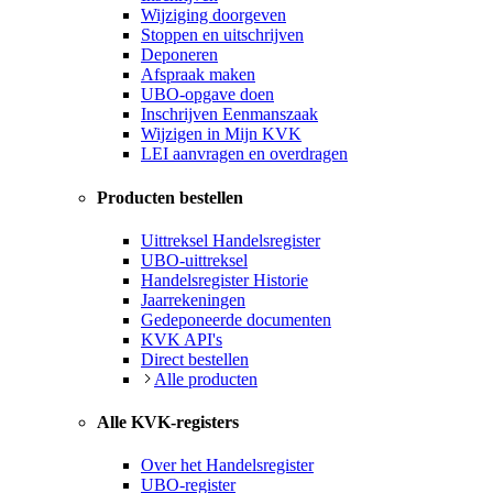
Wijziging doorgeven
Stoppen en uitschrijven
Deponeren
Afspraak maken
UBO-opgave doen
Inschrijven Eenmanszaak
Wijzigen in Mijn KVK
LEI aanvragen en overdragen
Producten bestellen
Uittreksel Handelsregister
UBO-uittreksel
Handelsregister Historie
Jaarrekeningen
Gedeponeerde documenten
KVK API's
Direct bestellen
Alle producten
Alle KVK-registers
Over het Handelsregister
UBO-register