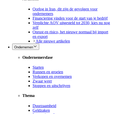
Oorlog in Iran, dit zijn de gevolgen voor
ondernemers
Financiering vinden voor de start van je bedrijf
Verplichte AOV uitgesteld tot 2030, kies nu nog
zelf
Onrust en risico, het nieuwe normaal bij import
en export
Alle nieuwe artikelen
Ondernemen
Ondernemersfase
Starten
Runnen en groeien
Verkopen en overnemen
Zwaar weer
Stoppen en uitschrijven
Thema
Duurzaamheid
Geldzaken