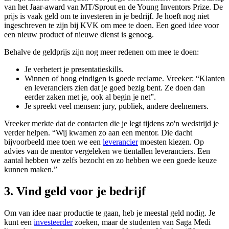
van het Jaar-award van MT/Sprout en de Young Inventors Prize. De
prijs is vaak geld om te investeren in je bedrijf. Je hoeft nog niet
ingeschreven te zijn bij KVK om mee te doen. Een goed idee voor
een nieuw product of nieuwe dienst is genoeg.
Behalve de geldprijs zijn nog meer redenen om mee te doen:
Je verbetert je presentatieskills.
Winnen of hoog eindigen is goede reclame. Vreeker: “Klanten
en leveranciers zien dat je goed bezig bent. Ze doen dan
eerder zaken met je, ook al begin je net”.
Je spreekt veel mensen: jury, publiek, andere deelnemers.
Vreeker merkte dat de contacten die je legt tijdens zo'n wedstrijd je
verder helpen. “Wij kwamen zo aan een mentor. Die dacht
bijvoorbeeld mee toen we een
leverancier
moesten kiezen. Op
advies van de mentor vergeleken we tientallen leveranciers. Een
aantal hebben we zelfs bezocht en zo hebben we een goede keuze
kunnen maken.”
3. Vind geld voor je bedrijf
Om van idee naar productie te gaan, heb je meestal geld nodig. Je
kunt een
investeerder
zoeken, maar de studenten van Saga Medi