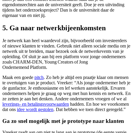
eigendomsrechten aan de universiteit geeft. Doe je een uitvinding
tijdens het onderzoeksproject? Dan is de universiteit daar de
eigenaar van en niet jij.
5. Ga naar netwerkbijeenkomsten
Je netwerk kan heel waardevol zijn, bijvoorbeeld om investeerders
of nieuwe klanten te vinden. Gebruik niet alleen sociale media om je
netwerk uit te breiden, maar bezoek ook de netwerkevents van je
opleiding. Of sluit je aan bij een platform voor jonge ondernemers
zoals CHARM-DEN, Young Creators of Jong
Ondernemend Platform.
Maak een goede
pitch
. Zo heb je altijd een praatje klaar om mensen
te overtuigen van je product. Vreeker: “Als jonge ondernemer heb je
de gunfactor. Je enthousiasme en lef werken aanstekelijk. Ervaren
ondernemers helpen je graag op weg met hun kennis en netwerk. En
ze zetten je aan het denken. Andere ondernemers vroegen of we al
leverings- en betalingsvoorwaarden
hadden. En hoe we voorkomen
dat ons
idee wordt gestolen
. Dat hebben we toen direct geregeld.”
Ga zo snel mogelijk met je prototype naar klanten
Vreeker raadt aan om niet te lang aan je prototype (de eerste versie