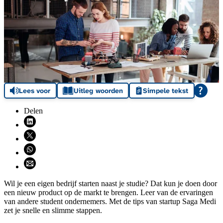
Lees voor
Uitleg woorden
Simpele tekst
Delen
Deel via LinkedIn (opent nieuw venster)
Deel via X (opent nieuw venster)
Deel via WhatsApp (opent WhatsApp)
Deel via email (opent email programma)
Wil je een eigen bedrijf starten naast je studie? Dat kun je doen door
een nieuw product op de markt te brengen. Leer van de ervaringen
van andere student ondernemers. Met de tips van startup Saga Medi
zet je snelle en slimme stappen.