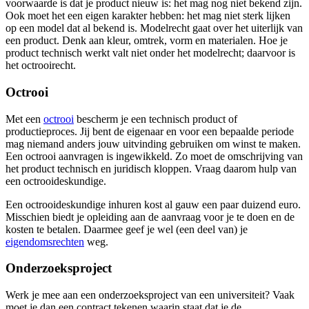
voorwaarde is dat je product nieuw is: het mag nog niet bekend zijn.
Ook moet het een eigen karakter hebben: het mag niet sterk lijken
op een model dat al bekend is. Modelrecht gaat over het uiterlijk van
een product. Denk aan kleur, omtrek, vorm en materialen. Hoe je
product technisch werkt valt niet onder het modelrecht; daarvoor is
het octrooirecht.
Octrooi
Met een
octrooi
bescherm je een technisch product of
productieproces. Jij bent de eigenaar en voor een bepaalde periode
mag niemand anders jouw uitvinding gebruiken om winst te maken.
Een octrooi aanvragen is ingewikkeld. Zo moet de omschrijving van
het product technisch en juridisch kloppen. Vraag daarom hulp van
een octrooideskundige.
Een octrooideskundige inhuren kost al gauw een paar duizend euro.
Misschien biedt je opleiding aan de aanvraag voor je te doen en de
kosten te betalen. Daarmee geef je wel (een deel van) je
eigendomsrechten
weg.
Onderzoeksproject
Werk je mee aan een onderzoeksproject van een universiteit? Vaak
moet je dan een contract tekenen waarin staat dat je de