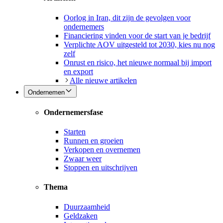
Oorlog in Iran, dit zijn de gevolgen voor
ondernemers
Financiering vinden voor de start van je bedrijf
Verplichte AOV uitgesteld tot 2030, kies nu nog
zelf
Onrust en risico, het nieuwe normaal bij import
en export
Alle nieuwe artikelen
Ondernemen
Ondernemersfase
Starten
Runnen en groeien
Verkopen en overnemen
Zwaar weer
Stoppen en uitschrijven
Thema
Duurzaamheid
Geldzaken