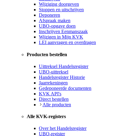
Wijziging doorgeven
Stoppen en uitschrijven
Deponeren
Afspraak maken
UBO-opgave doen
Inschrijven Eenmanszaak
Wijzigen in Mijn KVK
LEI aanvragen en overdragen
Producten bestellen
Uittreksel Handelsregister
UBO-uittreksel
Handelsregister Historie
Jaarrekeningen
Gedeponeerde documenten
KVK API's
Direct bestellen
Alle producten
Alle KVK-registers
Over het Handelsregister
UBO-register