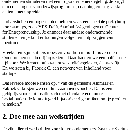
ondernemen stimuleren met een Topondernemersregeling. Je krijgt
dan een aangepast onderwijsprogramma, coaching en mag vakken
en tentamens spreiden.
Universiteiten en hogescholen hebben vaak een speciale plek (hub)
voor startups, zoals YES!Delft, Starthub Wageningen en Centre
for Entrepreneurship. Je ontmoet daar andere ondernemende
studenten en je kunt er trainingen volgen en hulp krijgen van
mentoren.
Vreeker en zijn partners moesten voor hun minor Innoveren en
Ondernemen een bedrijf opzetten: “Daar hadden we een halfjaar de
tijd voor. We kregen hulp van onze studiebegeleider, dat was fijn.
En we zaten bij Fabriek C, een netwerk van Inholland voor
startups."
Dat leverde mooie kansen op. "Van de gemeente Alkmaar en
Fabriek C kregen we een duurzaamheidsvoucher. Dat is een
geldprijs voor startups die zich met circulaire economie
bezighouden. Je kunt dit geld bijvoorbeeld gebruiken om je product
te maken.”
2. Doe mee aan wedstrijden
Er zijn allerlei wedstrijden voor jonge ondernemers. Zoals de Startup