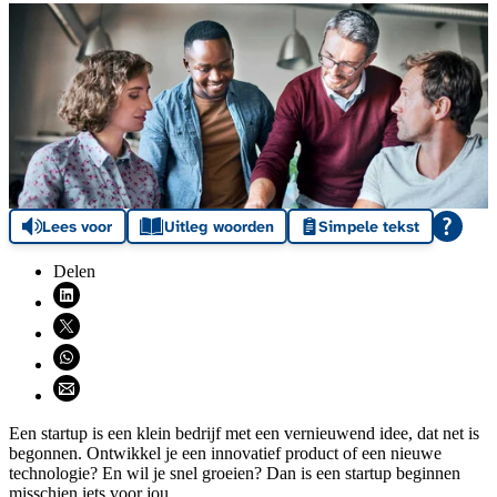
Lees voor
Uitleg woorden
Simpele tekst
Delen
Deel via LinkedIn (opent nieuw venster)
Deel via X (opent nieuw venster)
Deel via WhatsApp (opent WhatsApp)
Deel via email (opent email programma)
Een startup is een klein bedrijf met een vernieuwend idee, dat net is
begonnen. Ontwikkel je een innovatief product of een nieuwe
technologie? En wil je snel groeien? Dan is een startup beginnen
misschien iets voor jou.