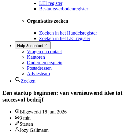
LEI-register
Bestuursverbodenregister
Organisaties zoeken
Zoeken in het Handelsregister
Zoeken in het LEI-register
Hulp & contact
Vragen en contact
Kantoren
Ondernemersplein
Postadressen
Adviesteam
Zoeken
Een startup beginnen: van vernieuwend idee tot
succesvol bedrijf
Bijgewerkt
18 juni 2026
3
min
Starten
Jozy Gallmann