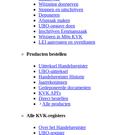
Wijziging doorgeven
Stoppen en uitschrijven
Deponeren
Afspraak maken
UBO-opgave doen
Inschrijven Eenmanszaak
Wijzigen in Mijn KVK
LEI aanvragen en overdragen
Producten bestellen
Uittreksel Handelsregister
UBO-uittreksel
Handelsregister Historie
Jaarrekeningen
Gedeponeerde documenten
KVK API's
Direct bestellen
Alle producten
Alle KVK-registers
Over het Handelsregister
UBO-register