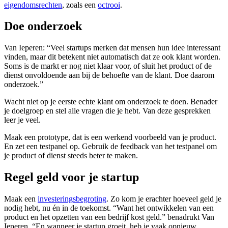
eigendomsrechten
, zoals een
octrooi
.
Doe onderzoek
Van Ieperen: “Veel startups merken dat mensen hun idee interessant
vinden, maar dit betekent niet automatisch dat ze ook klant worden.
Soms is de markt er nog niet klaar voor, of sluit het product of de
dienst onvoldoende aan bij de behoefte van de klant. Doe daarom
onderzoek.”
Wacht niet op je eerste echte klant om onderzoek te doen. Benader
je doelgroep en stel alle vragen die je hebt. Van deze gesprekken
leer je veel.
Maak een prototype, dat is een werkend voorbeeld van je product.
En zet een testpanel op. Gebruik de feedback van het testpanel om
je product of dienst steeds beter te maken.
Regel geld voor je startup
Maak een
investeringsbegroting
. Zo kom je erachter hoeveel geld je
nodig hebt, nu én in de toekomst. “Want het ontwikkelen van een
product en het opzetten van een bedrijf kost geld.” benadrukt Van
Ieperen. “En wanneer je startup groeit, heb je vaak opnieuw