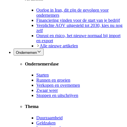
Oorlog in Iran, dit zijn de gevolgen voor
ondernemers
Financiering vinden voor de start van je bedrijf
Verplichte AOV uitgesteld tot 2030, kies nu nog
zelf
Onrust en risico, het nieuwe normaal bij import
en export
Alle nieuwe artikelen
Ondernemen
Ondernemersfase
Starten
Runnen en groeien
Verkopen en overnemen
Zwaar weer
Stoppen en uitschrijven
Thema
Duurzaamheid
Geldzaken