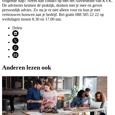
volgende stap? Neem dan contact op met het Adviesteam van KVK.
De adviseurs kennen de praktijk, denken met je mee en geven
persoonlijk advies. Zo sta je er niet alleen voor en kun je met
vertrouwen bouwen aan je bedrijf. Bel gratis 088 585 22 22 op
werkdagen tussen 8.30 en 17.00 uur.
Delen
Deel via LinkedIn (opent nieuw venster)
Deel via X (opent nieuw venster)
Deel via WhatsApp (opent WhatsApp)
Deel via email (opent email programma)
Anderen lezen ook