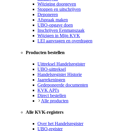
Wijziging doorgeven
Stoppen en uitschrijven
Deponeren
Afspraak maken
UBO-opgave doen
Inschrijven Eenmanszaak
Wijzigen in Mijn KVK
LEI aanvragen en overdragen
Producten bestellen
Uittreksel Handelsregister
UBO-uittreksel
Handelsregister Historie
Jaarrekeningen
Gedeponeerde documenten
KVK API's
Direct bestellen
Alle producten
Alle KVK-registers
Over het Handelsregister
UBO-register