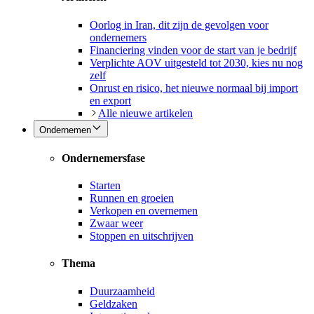
Oorlog in Iran, dit zijn de gevolgen voor
ondernemers
Financiering vinden voor de start van je bedrijf
Verplichte AOV uitgesteld tot 2030, kies nu nog
zelf
Onrust en risico, het nieuwe normaal bij import
en export
Alle nieuwe artikelen
Ondernemen
Ondernemersfase
Starten
Runnen en groeien
Verkopen en overnemen
Zwaar weer
Stoppen en uitschrijven
Thema
Duurzaamheid
Geldzaken