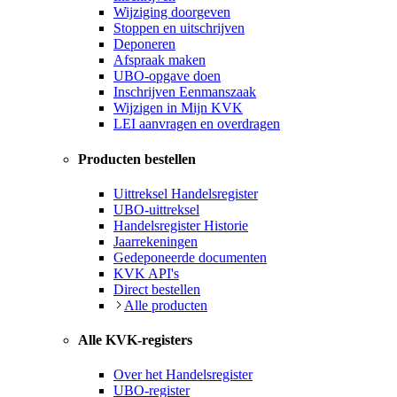
Wijziging doorgeven
Stoppen en uitschrijven
Deponeren
Afspraak maken
UBO-opgave doen
Inschrijven Eenmanszaak
Wijzigen in Mijn KVK
LEI aanvragen en overdragen
Producten bestellen
Uittreksel Handelsregister
UBO-uittreksel
Handelsregister Historie
Jaarrekeningen
Gedeponeerde documenten
KVK API's
Direct bestellen
Alle producten
Alle KVK-registers
Over het Handelsregister
UBO-register