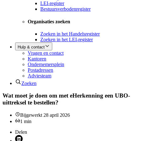
LEI-register
Bestuursverbodenregister
Organisaties zoeken
Zoeken in het Handelsregister
Zoeken in het LEI-register
Hulp & contact
Vragen en contact
Kantoren
Ondernemersplein
Postadressen
Adviesteam
Zoeken
Wat moet je doen om met eHerkenning een UBO-
uittreksel te bestellen?
Bijgewerkt
28 april 2026
1
min
Delen
Deel via LinkedIn (opent nieuw venster)