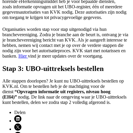
horende eHerkenningsmiddel heb je voor bepaalde diensten,
zoals informatie opvragen uit het UBO-register, één of meerdere
gegevensautorisaties van KVK nodig. Deze autorisaties zijn nodig
om toegang te krijgen tot privacygevoelige gegevens.
Organisaties worden stap voor stap uitgenodigd via hun
branchevereniging. Zodra je branche aan de beurt is, ontvang je via
je branchevereniging bericht van KVK. Als je aangeeft interesse te
hebben, nemen wij contact met je op over de verdere stappen die
nodig zijn voor het autorisatieproces. KVK start met notarissen en
banken.
Hier
vind je meer updates over de voortgang.
Stap 3: UBO-uittreksels bestellen
Alle stappen doorlopen? Je kunt nu UBO-uittreksels bestellen op
KVK.nl. Om te bestellen heb je de machtiging voor de
dienst
“Opvragen informatie uit registers, niveau hoog
(EH4)”
nodig. De link naar de omgeving waar je UBO-uittreksels
kunt bestellen, delen we zodra stap 2 volledig afgerond is.
Delen
Deel via LinkedIn (opent nieuw venster)
Deel via X (opent nieuw venster)