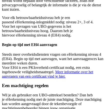
niveau wordt bepaald door verschillende factoren, zoals hoe
privacygevoelig of belangrijk de informatie is die je via de dienst
kunt inzien.
Voor elk betrouwbaarheidsniveau heb je een
passend eHerkenning‑inlogmiddel nodig: niveau 2+, 3 of 4.
Voor het opvragen van UBO‑gegevens is het
betrouwbaarheidsniveau hoog. Daarom heb je
hiervoor eHerkenning niveau 4 (EH4) nodig.
Begin op tijd met EH4 aanvragen
Steeds meer overheidsdiensten vragen om eHerkenning niveau 4
(EH4). Begin op tijd met aanvragen, want het aanvraagproces kan
meerdere weken duren.
Voor EH4 is een PKIoverheid‑certificaat nodig, een extra
ingebouwde veiligheidsmaatregel.
Meer informatie over het
aanvragen van een certificaat vind je
hier.
Een machtiging regelen
Wil je als gebruiker een UBO-uittreksel bestellen? Dan heb
je eHerkenning nodig met de juiste machtiging. Deze machtiging
kan worden aangevraagd door de tekenbevoegde of
machtigingenbeheerder binnen jouw organisatie.