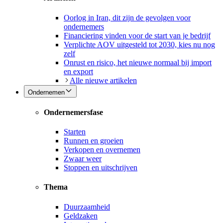
Oorlog in Iran, dit zijn de gevolgen voor
ondernemers
Financiering vinden voor de start van je bedrijf
Verplichte AOV uitgesteld tot 2030, kies nu nog
zelf
Onrust en risico, het nieuwe normaal bij import
en export
Alle nieuwe artikelen
Ondernemen
Ondernemersfase
Starten
Runnen en groeien
Verkopen en overnemen
Zwaar weer
Stoppen en uitschrijven
Thema
Duurzaamheid
Geldzaken