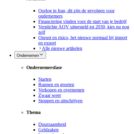
Oorlog in Iran, dit zijn de gevolgen voor
ondernemers
Financiering vinden voor de start van je bedrijf
Verplichte AOV uitgesteld tot 2030, kies nu nog
zelf
Onrust en risico, het nieuwe normaal bij import
en export
Alle nieuwe artikelen
Ondernemen
Ondernemersfase
Starten
Runnen en groeien
Verkopen en overnemen
Zwaar weer
Stoppen en uitschrijven
Thema
Duurzaamheid
Geldzaken