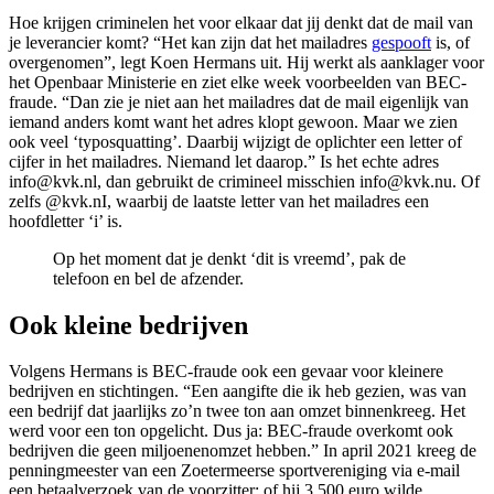
Hoe krijgen criminelen het voor elkaar dat jij denkt dat de mail van
je leverancier komt? “Het kan zijn dat het mailadres
gespooft
is, of
overgenomen”, legt Koen Hermans uit. Hij werkt als aanklager voor
het Openbaar Ministerie en ziet elke week voorbeelden van BEC-
fraude. “Dan zie je niet aan het mailadres dat de mail eigenlijk van
iemand anders komt want het adres klopt gewoon. Maar we zien
ook veel ‘typosquatting’. Daarbij wijzigt de oplichter een letter of
cijfer in het mailadres. Niemand let daarop.” Is het echte adres
info@kvk.nl, dan gebruikt de crimineel misschien info@kvk.nu. Of
zelfs @kvk.nI, waarbij de laatste letter van het mailadres een
hoofdletter ‘i’ is.
Op het moment dat je denkt ‘dit is vreemd’, pak de
telefoon en bel de afzender.
Ook kleine bedrijven
Volgens Hermans is BEC-fraude ook een gevaar voor kleinere
bedrijven en stichtingen. “Een aangifte die ik heb gezien, was van
een bedrijf dat jaarlijks zo’n twee ton aan omzet binnenkreeg. Het
werd voor een ton opgelicht. Dus ja: BEC-fraude overkomt ook
bedrijven die geen miljoenenomzet hebben.” In april 2021 kreeg de
penningmeester van een Zoetermeerse sportvereniging via e-mail
een betaalverzoek van de voorzitter: of hij 3.500 euro wilde