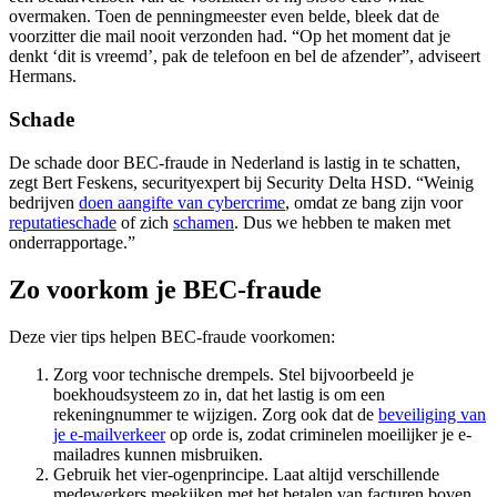
overmaken. Toen de penningmeester even belde, bleek dat de
voorzitter die mail nooit verzonden had. “Op het moment dat je
denkt ‘dit is vreemd’, pak de telefoon en bel de afzender”, adviseert
Hermans.
Schade
De schade door BEC-fraude in Nederland is lastig in te schatten,
zegt Bert Feskens, securityexpert bij Security Delta HSD. “Weinig
bedrijven
doen aangifte van
cybercrime
, omdat ze bang zijn voor
reputatieschade
of zich
schamen
. Dus we hebben te maken met
onderrapportage.”
Zo voorkom je BEC-fraude
Deze vier tips helpen BEC-fraude voorkomen:
Zorg voor technische drempels. Stel bijvoorbeeld je
boekhoudsysteem zo in, dat het lastig is om een
rekeningnummer te wijzigen. Zorg ook dat de
beveiliging van
je
e-mailverkeer
op orde is, zodat criminelen moeilijker je e-
mailadres kunnen misbruiken.
Gebruik het vier-ogenprincipe. Laat altijd verschillende
medewerkers meekijken met het betalen van facturen boven