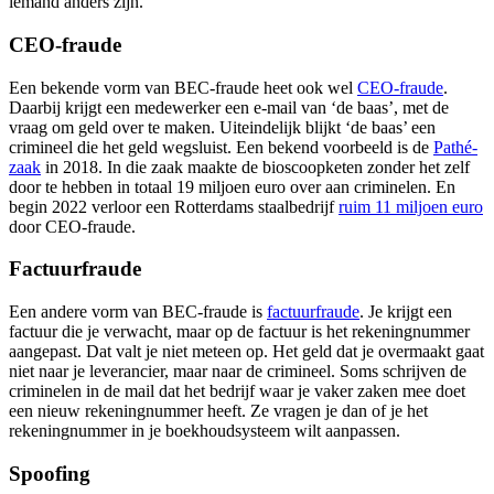
iemand anders zijn.
CEO-fraude
Een bekende vorm van BEC-fraude heet ook wel
CEO-fraude
.
Daarbij krijgt een medewerker een e-mail van ‘de baas’, met de
vraag om geld over te maken. Uiteindelijk blijkt ‘de baas’ een
crimineel die het geld wegsluist. Een bekend voorbeeld is de
Pathé-
zaak
in 2018. In die zaak maakte de bioscoopketen zonder het zelf
door te hebben in totaal 19 miljoen euro over aan criminelen. En
begin 2022 verloor een Rotterdams staalbedrijf
ruim 11 miljoen
euro
door CEO-fraude.
Factuurfraude
Een andere vorm van BEC-fraude is
factuurfraude
. Je krijgt een
factuur die je verwacht, maar op de factuur is het rekeningnummer
aangepast. Dat valt je niet meteen op. Het geld dat je overmaakt gaat
niet naar je leverancier, maar naar de crimineel. Soms schrijven de
criminelen in de mail dat het bedrijf waar je vaker zaken mee doet
een nieuw rekeningnummer heeft. Ze vragen je dan of je het
rekeningnummer in je boekhoudsysteem wilt aanpassen.
Spoofing