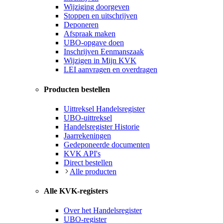
Wijziging doorgeven
Stoppen en uitschrijven
Deponeren
Afspraak maken
UBO-opgave doen
Inschrijven Eenmanszaak
Wijzigen in Mijn KVK
LEI aanvragen en overdragen
Producten bestellen
Uittreksel Handelsregister
UBO-uittreksel
Handelsregister Historie
Jaarrekeningen
Gedeponeerde documenten
KVK API's
Direct bestellen
Alle producten
Alle KVK-registers
Over het Handelsregister
UBO-register