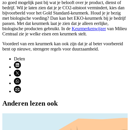
zo goed mogelijk past bij wat je belooft over je product, dienst of
bedrijf. Wil je laten zien dat je je CO2-uitstoot vermindert, kies dan
bijvoorbeeld voor het Gold Standard-keurmerk. Houd je je bezig
met biologische voeding? Dan kan het EKO-keurmerk bij je bedrijf
passen. Met dat keurmerk laat je zien dat je alleen eerlijke,
biologische producten gebruikt. In de
Keurmerkenwijzer
van Milieu
Centraal zie je welke eisen een keurmerk stelt.
Voordeel van een keurmerk kan ook zijn dat je al beter voorbereid
bent op nieuwe, strengere regels voor duurzaamheid.
Delen
Deel via LinkedIn (opent nieuw venster)
Deel via X (opent nieuw venster)
Deel via WhatsApp (opent WhatsApp)
Deel via email (opent email programma)
Anderen lezen ook