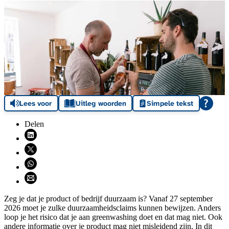
Lees voor
Uitleg woorden
Simpele tekst
Delen
Deel via LinkedIn (opent nieuw venster)
Deel via X (opent nieuw venster)
Deel via WhatsApp (opent WhatsApp)
Deel via email (opent email programma)
Zeg je dat je product of bedrijf duurzaam is? Vanaf 27 september
2026 moet je zulke duurzaamheidsclaims kunnen bewijzen. Anders
loop je het risico dat je aan greenwashing doet en dat mag niet. Ook
andere informatie over je product mag niet misleidend zijn. In dit