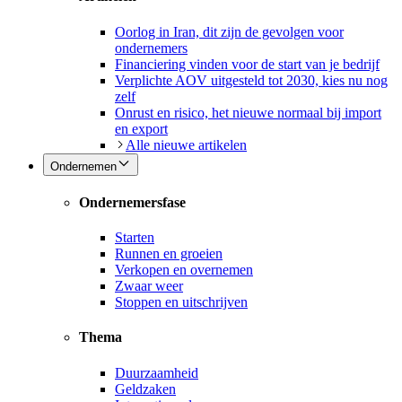
Oorlog in Iran, dit zijn de gevolgen voor
ondernemers
Financiering vinden voor de start van je bedrijf
Verplichte AOV uitgesteld tot 2030, kies nu nog
zelf
Onrust en risico, het nieuwe normaal bij import
en export
Alle nieuwe artikelen
Ondernemen
Ondernemersfase
Starten
Runnen en groeien
Verkopen en overnemen
Zwaar weer
Stoppen en uitschrijven
Thema
Duurzaamheid
Geldzaken