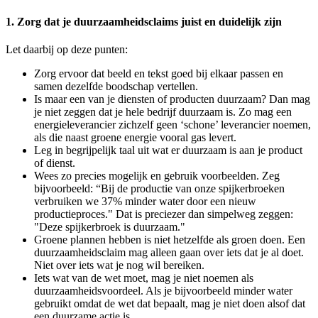
1. Zorg dat je duurzaamheidsclaims juist en duidelijk zijn
Let daarbij op deze punten:
Zorg ervoor dat beeld en tekst goed bij elkaar passen en
samen dezelfde boodschap vertellen.
Is maar een van je diensten of producten duurzaam? Dan mag
je niet zeggen dat je hele bedrijf duurzaam is. Zo mag een
energieleverancier zichzelf geen ‘schone’ leverancier noemen,
als die naast groene energie vooral gas levert.
Leg in begrijpelijk taal uit wat er duurzaam is aan je product
of dienst.
Wees zo precies mogelijk en gebruik voorbeelden. Zeg
bijvoorbeeld: “Bij de productie van onze spijkerbroeken
verbruiken we 37% minder water door een nieuw
productieproces." Dat is preciezer dan simpelweg zeggen:
"Deze spijkerbroek is duurzaam."
Groene plannen hebben is niet hetzelfde als groen doen. Een
duurzaamheidsclaim mag alleen gaan over iets dat je al doet.
Niet over iets wat je nog wil bereiken.
Iets wat van de wet moet, mag je niet noemen als
duurzaamheidsvoordeel. Als je bijvoorbeeld minder water
gebruikt omdat de wet dat bepaalt, mag je niet doen alsof dat
een duurzame actie is.