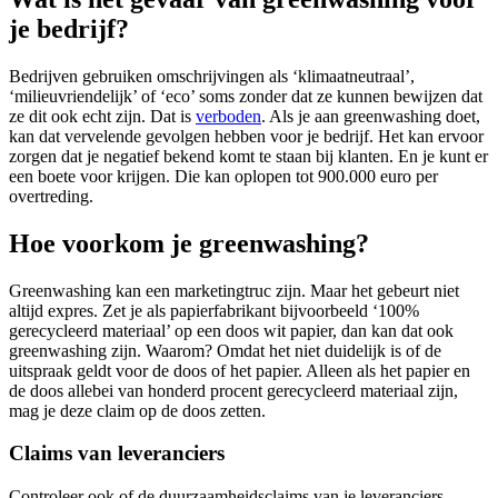
je bedrijf?
Bedrijven gebruiken omschrijvingen als ‘klimaatneutraal’,
‘milieuvriendelijk’ of ‘eco’ soms zonder dat ze kunnen bewijzen dat
ze dit ook echt zijn. Dat is
verboden
. Als je aan greenwashing doet,
kan dat vervelende gevolgen hebben voor je bedrijf. Het kan ervoor
zorgen dat je negatief bekend komt te staan bij klanten. En je kunt er
een boete voor krijgen. Die kan oplopen tot 900.000 euro per
overtreding.
Hoe voorkom je greenwashing?
Greenwashing kan een marketingtruc zijn. Maar het gebeurt niet
altijd expres. Zet je als papierfabrikant bijvoorbeeld ‘100%
gerecycleerd materiaal’ op een doos wit papier, dan kan dat ook
greenwashing zijn. Waarom? Omdat het niet duidelijk is of de
uitspraak geldt voor de doos of het papier. Alleen als het papier en
de doos allebei van honderd procent gerecycleerd materiaal zijn,
mag je deze claim op de doos zetten.
Claims van leveranciers
Controleer ook of de duurzaamheidsclaims van je leveranciers