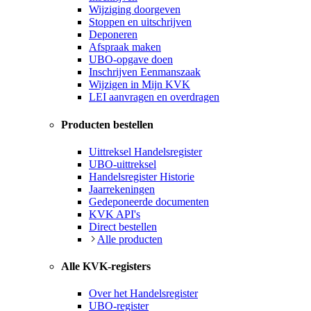
Wijziging doorgeven
Stoppen en uitschrijven
Deponeren
Afspraak maken
UBO-opgave doen
Inschrijven Eenmanszaak
Wijzigen in Mijn KVK
LEI aanvragen en overdragen
Producten bestellen
Uittreksel Handelsregister
UBO-uittreksel
Handelsregister Historie
Jaarrekeningen
Gedeponeerde documenten
KVK API's
Direct bestellen
Alle producten
Alle KVK-registers
Over het Handelsregister
UBO-register