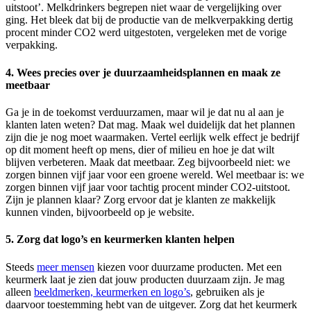
uitstoot’. Melkdrinkers begrepen niet waar de vergelijking over
ging. Het bleek dat bij de productie van de melkverpakking dertig
procent minder CO2 werd uitgestoten, vergeleken met de vorige
verpakking.
4. Wees precies over je duurzaamheidsplannen en maak ze
meetbaar
Ga je in de toekomst verduurzamen, maar wil je dat nu al aan je
klanten laten weten? Dat mag. Maak wel duidelijk dat het plannen
zijn die je nog moet waarmaken. Vertel eerlijk welk effect je bedrijf
op dit moment heeft op mens, dier of milieu en hoe je dat wilt
blijven verbeteren. Maak dat meetbaar. Zeg bijvoorbeeld niet: we
zorgen binnen vijf jaar voor een groene wereld. Wel meetbaar is: we
zorgen binnen vijf jaar voor tachtig procent minder CO2-uitstoot.
Zijn je plannen klaar? Zorg ervoor dat je klanten ze makkelijk
kunnen vinden, bijvoorbeeld op je website.
5. Zorg dat logo’s en keurmerken klanten helpen
Steeds
meer
mensen
kiezen voor duurzame producten. Met een
keurmerk laat je zien dat jouw producten duurzaam zijn. Je mag
alleen
beeldmerken, keurmerken en
logo’s
, gebruiken als je
daarvoor toestemming hebt van de uitgever. Zorg dat het keurmerk