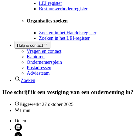
LEI-register
Bestuursverbodenregister
Organisaties zoeken
Zoeken in het Handelsregister
Zoeken in het LEI-register
Hulp & contact
Vragen en contact
Kantoren
Ondernemersplein
Postadressen
Adviesteam
Zoeken
Hoe schrijf ik een vestiging van een onderneming in?
Bijgewerkt
27 oktober 2025
1
min
Delen
Deel via LinkedIn (opent nieuw venster)
Deel via X (opent nieuw venster)