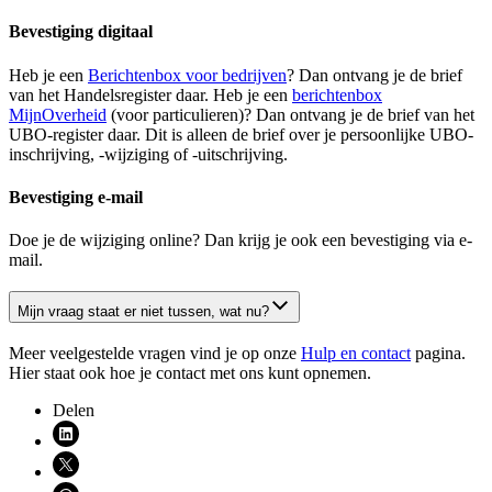
Bevestiging digitaal
Heb je een
Berichtenbox voor bedrijven
? Dan ontvang je de brief
van het Handelsregister daar. Heb je een
berichtenbox
MijnOverheid
(voor particulieren)? Dan ontvang je de brief van het
UBO-register daar. Dit is alleen de brief over je persoonlijke UBO-
inschrijving, -wijziging of -uitschrijving.
Bevestiging e-mail
Doe je de wijziging online? Dan krijg je ook een bevestiging via e-
mail.
Mijn vraag staat er niet tussen, wat nu?
Meer veelgestelde vragen vind je op onze
Hulp en contact
pagina.
Hier staat ook hoe je contact met ons kunt opnemen.
Delen
Deel via LinkedIn (opent nieuw venster)
Deel via X (opent nieuw venster)
Deel via WhatsApp (opent WhatsApp)