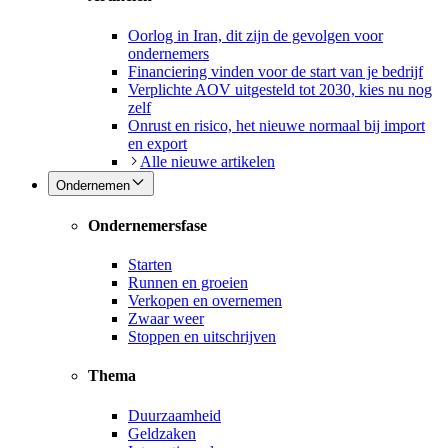
Oorlog in Iran, dit zijn de gevolgen voor
ondernemers
Financiering vinden voor de start van je bedrijf
Verplichte AOV uitgesteld tot 2030, kies nu nog
zelf
Onrust en risico, het nieuwe normaal bij import
en export
Alle nieuwe artikelen
Ondernemen
Ondernemersfase
Starten
Runnen en groeien
Verkopen en overnemen
Zwaar weer
Stoppen en uitschrijven
Thema
Duurzaamheid
Geldzaken