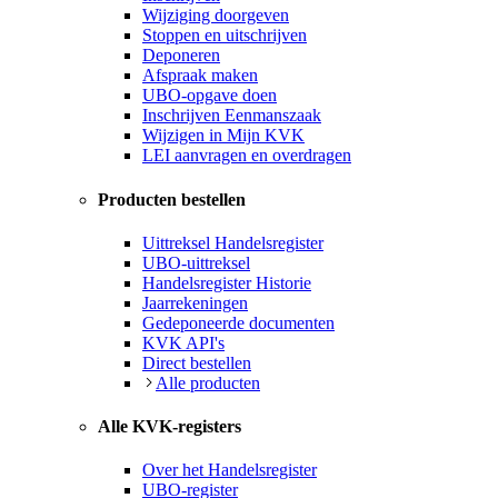
Wijziging doorgeven
Stoppen en uitschrijven
Deponeren
Afspraak maken
UBO-opgave doen
Inschrijven Eenmanszaak
Wijzigen in Mijn KVK
LEI aanvragen en overdragen
Producten bestellen
Uittreksel Handelsregister
UBO-uittreksel
Handelsregister Historie
Jaarrekeningen
Gedeponeerde documenten
KVK API's
Direct bestellen
Alle producten
Alle KVK-registers
Over het Handelsregister
UBO-register