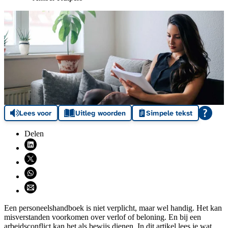
Lees voor
Uitleg woorden
Simpele tekst
Delen
Deel via LinkedIn (opent nieuw venster)
Deel via X (opent nieuw venster)
Deel via WhatsApp (opent WhatsApp)
Deel via email (opent email programma)
Een personeelshandboek is niet verplicht, maar wel handig. Het kan
misverstanden voorkomen over verlof of beloning. En bij een
arbeidsconflict kan het als bewijs dienen. In dit artikel lees je wat