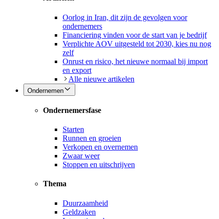
Oorlog in Iran, dit zijn de gevolgen voor
ondernemers
Financiering vinden voor de start van je bedrijf
Verplichte AOV uitgesteld tot 2030, kies nu nog
zelf
Onrust en risico, het nieuwe normaal bij import
en export
Alle nieuwe artikelen
Ondernemen
Ondernemersfase
Starten
Runnen en groeien
Verkopen en overnemen
Zwaar weer
Stoppen en uitschrijven
Thema
Duurzaamheid
Geldzaken