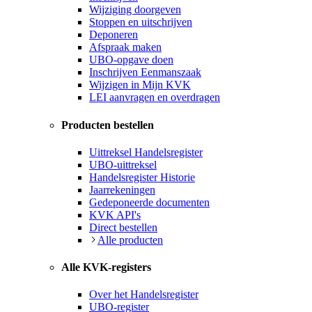
Wijziging doorgeven
Stoppen en uitschrijven
Deponeren
Afspraak maken
UBO-opgave doen
Inschrijven Eenmanszaak
Wijzigen in Mijn KVK
LEI aanvragen en overdragen
Producten bestellen
Uittreksel Handelsregister
UBO-uittreksel
Handelsregister Historie
Jaarrekeningen
Gedeponeerde documenten
KVK API's
Direct bestellen
Alle producten
Alle KVK-registers
Over het Handelsregister
UBO-register