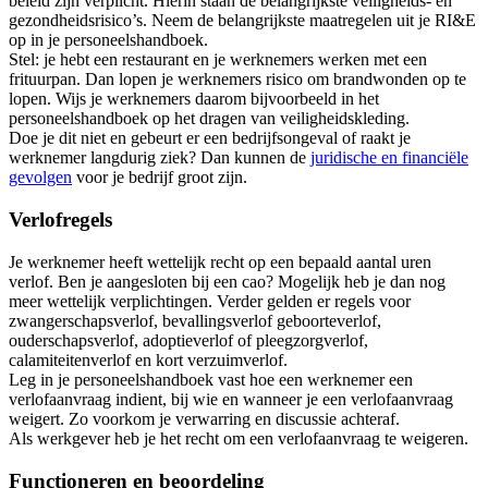
beleid zijn verplicht. Hierin staan de belangrijkste veiligheids- en
gezondheidsrisico’s. Neem de belangrijkste maatregelen uit je RI&E
op in je personeelshandboek.
Stel: je hebt een restaurant en je werknemers werken met een
frituurpan. Dan lopen je werknemers risico om brandwonden op te
lopen. Wijs je werknemers daarom bijvoorbeeld in het
personeelshandboek op het dragen van veiligheidskleding.
Doe je dit niet en gebeurt er een bedrijfsongeval of raakt je
werknemer langdurig ziek? Dan kunnen de
juridische en financiële
gevolgen
voor je bedrijf groot zijn.
Verlofregels
Je werknemer heeft wettelijk recht op een bepaald aantal uren
verlof. Ben je aangesloten bij een cao? Mogelijk heb je dan nog
meer wettelijk verplichtingen. Verder gelden er regels voor
zwangerschapsverlof, bevallingsverlof geboorteverlof,
ouderschapsverlof, adoptieverlof of pleegzorgverlof,
calamiteitenverlof en kort verzuimverlof.
Leg in je personeelshandboek vast hoe een werknemer een
verlofaanvraag indient, bij wie en wanneer je een verlofaanvraag
weigert. Zo voorkom je verwarring en discussie achteraf.
Als werkgever heb je het recht om een verlofaanvraag te weigeren.
Functioneren en beoordeling