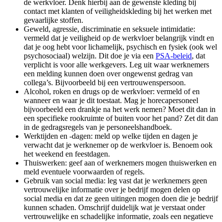
de werkvloer. Denk hierbij aan de gewenste kleding bij
contact met klanten of veiligheidskleding bij het werken met
gevaarlijke stoffen.
Geweld, agressie, discriminatie en seksuele intimidatie:
vermeld dat je veiligheid op de werkvloer belangrijk vindt en
dat je oog hebt voor lichamelijk, psychisch en fysiek (ook wel
psychosociaal) welzijn. Dit doe je via een
PSA-beleid
, dat
verplicht is voor alle werkgevers. Leg uit waar werknemers
een melding kunnen doen over ongewenst gedrag van
collega’s. Bijvoorbeeld bij een vertrouwenspersoon.
Alcohol, roken en drugs op de werkvloer: vermeld of en
wanneer en waar je dit toestaat. Mag je horecapersoneel
bijvoorbeeld een drankje na het werk nemen? Moet dit dan in
een specifieke rookruimte of buiten voor het pand? Zet dit dan
in de gedragsregels van je personeelshandboek.
Werktijden en -dagen: meld op welke tijden en dagen je
verwacht dat je werknemer op de werkvloer is. Benoem ook
het weekend en feestdagen.
Thuiswerken: geef aan of werknemers mogen thuiswerken en
meld eventuele voorwaarden of regels.
Gebruik van social media: leg vast dat je werknemers geen
vertrouwelijke informatie over je bedrijf mogen delen op
social media en dat ze geen uitingen mogen doen die je bedrijf
kunnen schaden. Omschrijf duidelijk wat je verstaat onder
vertrouwelijke en schadelijke informatie, zoals een negatieve