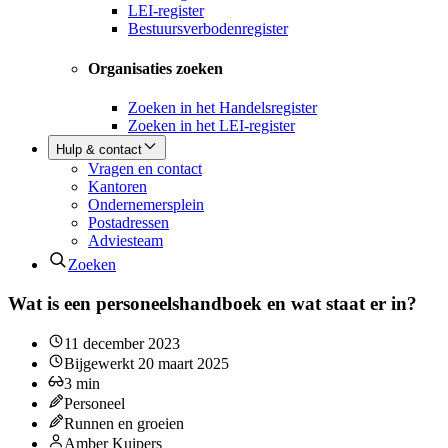
LEI-register
Bestuursverbodenregister
Organisaties zoeken
Zoeken in het Handelsregister
Zoeken in het LEI-register
Hulp & contact
Vragen en contact
Kantoren
Ondernemersplein
Postadressen
Adviesteam
Zoeken
Wat is een personeelshandboek en wat staat er in?
11 december 2023
Bijgewerkt
20 maart 2025
3
min
Personeel
Runnen en groeien
Amber Kuipers