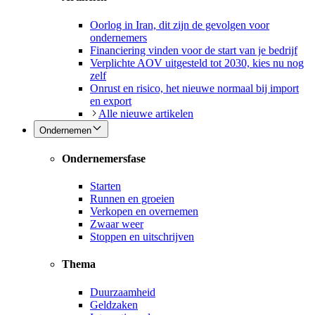
Oorlog in Iran, dit zijn de gevolgen voor
ondernemers
Financiering vinden voor de start van je bedrijf
Verplichte AOV uitgesteld tot 2030, kies nu nog
zelf
Onrust en risico, het nieuwe normaal bij import
en export
Alle nieuwe artikelen
Ondernemen
Ondernemersfase
Starten
Runnen en groeien
Verkopen en overnemen
Zwaar weer
Stoppen en uitschrijven
Thema
Duurzaamheid
Geldzaken