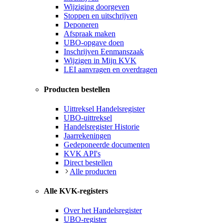
Wijziging doorgeven
Stoppen en uitschrijven
Deponeren
Afspraak maken
UBO-opgave doen
Inschrijven Eenmanszaak
Wijzigen in Mijn KVK
LEI aanvragen en overdragen
Producten bestellen
Uittreksel Handelsregister
UBO-uittreksel
Handelsregister Historie
Jaarrekeningen
Gedeponeerde documenten
KVK API's
Direct bestellen
Alle producten
Alle KVK-registers
Over het Handelsregister
UBO-register