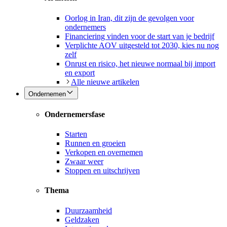
Oorlog in Iran, dit zijn de gevolgen voor
ondernemers
Financiering vinden voor de start van je bedrijf
Verplichte AOV uitgesteld tot 2030, kies nu nog
zelf
Onrust en risico, het nieuwe normaal bij import
en export
Alle nieuwe artikelen
Ondernemen
Ondernemersfase
Starten
Runnen en groeien
Verkopen en overnemen
Zwaar weer
Stoppen en uitschrijven
Thema
Duurzaamheid
Geldzaken