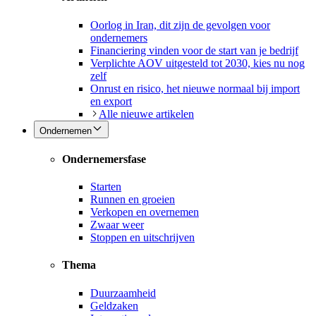
Oorlog in Iran, dit zijn de gevolgen voor
ondernemers
Financiering vinden voor de start van je bedrijf
Verplichte AOV uitgesteld tot 2030, kies nu nog
zelf
Onrust en risico, het nieuwe normaal bij import
en export
Alle nieuwe artikelen
Ondernemen
Ondernemersfase
Starten
Runnen en groeien
Verkopen en overnemen
Zwaar weer
Stoppen en uitschrijven
Thema
Duurzaamheid
Geldzaken