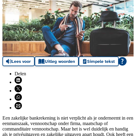
Lees voor
Uitleg woorden
Simpele tekst
Delen
Deel via LinkedIn (opent nieuw venster)
Deel via X (opent nieuw venster)
Deel via WhatsApp (opent WhatsApp)
Deel via email (opent email programma)
Een zakelijke bankrekening is niet verplicht als je onderneemt in een
eenmanszaak, vennootschap onder firma, maatschap of
commanditaire vennootschap. Maar het is wel duidelijk en handig
als je privéuitgaven en zakelijke uitgaven apart houdt. Ook heeft een