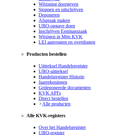
Wijziging doorgeven
Stoppen en uitschrijven
Deponeren
Afspraak maken
UBO-opgave doen
Inschrijven Eenmanszaak
Wijzigen in Mijn KVK
LEI aanvragen en overdragen
Producten bestellen
Uittreksel Handelsregister
UBO-uittreksel
Handelsregister Historie
Jaarrekeningen
Gedeponeerde documenten
KVK API's
Direct bestellen
Alle producten
Alle KVK-registers
Over het Handelsregister
UBO-register