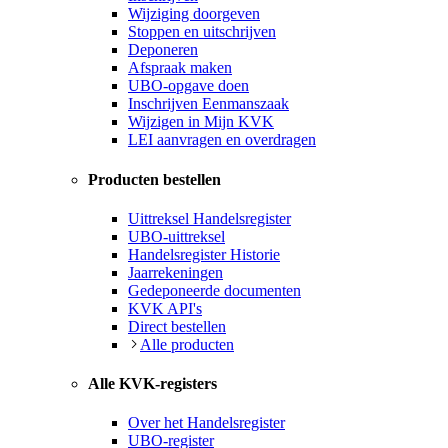
Wijziging doorgeven
Stoppen en uitschrijven
Deponeren
Afspraak maken
UBO-opgave doen
Inschrijven Eenmanszaak
Wijzigen in Mijn KVK
LEI aanvragen en overdragen
Producten bestellen
Uittreksel Handelsregister
UBO-uittreksel
Handelsregister Historie
Jaarrekeningen
Gedeponeerde documenten
KVK API's
Direct bestellen
Alle producten
Alle KVK-registers
Over het Handelsregister
UBO-register