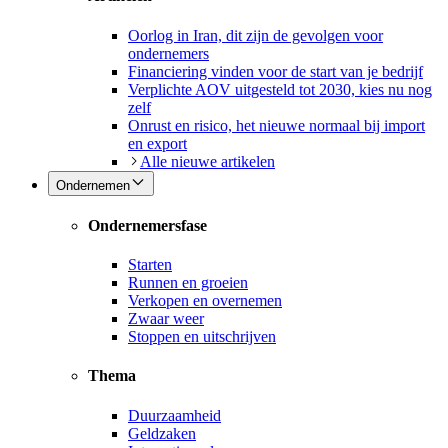
Oorlog in Iran, dit zijn de gevolgen voor
ondernemers
Financiering vinden voor de start van je bedrijf
Verplichte AOV uitgesteld tot 2030, kies nu nog
zelf
Onrust en risico, het nieuwe normaal bij import
en export
Alle nieuwe artikelen
Ondernemen
Ondernemersfase
Starten
Runnen en groeien
Verkopen en overnemen
Zwaar weer
Stoppen en uitschrijven
Thema
Duurzaamheid
Geldzaken