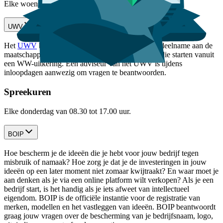
Elke woensdag en donderdag van 08.30 tot 17.00 uur.
UWV
Het
UWV
biedt nieuw perspectief om werken en deelname aan de
maatschappij te bevorderen en helpt ondernemers die starten vanuit
een WW-uitkering. Een adviseur van het UWV is tijdens
inloopdagen aanwezig om vragen te beantwoorden.
Spreekuren
Elke donderdag van 08.30 tot 17.00 uur.
BOIP
Hoe bescherm je de ideeën die je hebt voor jouw bedrijf tegen
misbruik of namaak? Hoe zorg je dat je de investeringen in jouw
ideeën op een later moment niet zomaar kwijtraakt? En waar moet je
aan denken als je via een online platform wilt verkopen? Als je een
bedrijf start, is het handig als je iets afweet van intellectueel
eigendom. BOIP is de officiële instantie voor de registratie van
merken, modellen en het vastleggen van ideeën. BOIP beantwoordt
graag jouw vragen over de bescherming van je bedrijfsnaam, logo,