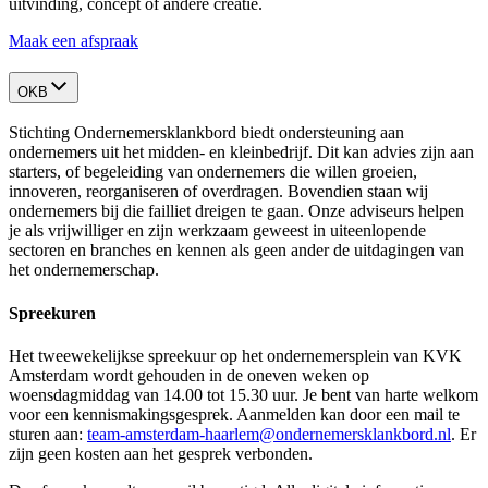
uitvinding, concept of andere creatie.
Maak een
afspraak
OKB
Stichting Ondernemersklankbord biedt ondersteuning aan
ondernemers uit het midden- en kleinbedrijf. Dit kan advies zijn aan
starters, of begeleiding van ondernemers die willen groeien,
innoveren, reorganiseren of overdragen. Bovendien staan wij
ondernemers bij die failliet dreigen te gaan. Onze adviseurs helpen
je als vrijwilliger en zijn werkzaam geweest in uiteenlopende
sectoren en branches en kennen als geen ander de uitdagingen van
het ondernemerschap.
Spreekuren
Het tweewekelijkse spreekuur op het ondernemersplein van KVK
Amsterdam wordt gehouden in de oneven weken op
woensdagmiddag van 14.00 tot 15.30 uur. Je bent van harte welkom
voor een kennismakingsgesprek. Aanmelden kan door een mail te
sturen aan:
team-amsterdam-haarlem@ondernemersklankbord.nl
. Er
zijn geen kosten aan het gesprek verbonden.