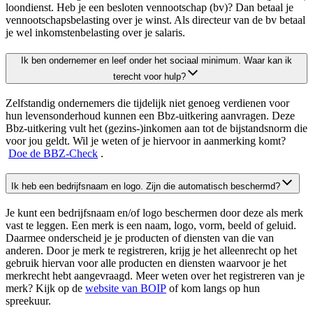
loondienst. Heb je een besloten vennootschap (bv)? Dan betaal je
vennootschapsbelasting over je winst. Als directeur van de bv betaal
je wel inkomstenbelasting over je salaris.
Ik ben ondernemer en leef onder het sociaal minimum. Waar kan ik
terecht voor hulp?
Zelfstandig ondernemers die tijdelijk niet genoeg verdienen voor
hun levensonderhoud kunnen een Bbz-uitkering aanvragen. Deze
Bbz-uitkering vult het (gezins-)inkomen aan tot de bijstandsnorm die
voor jou geldt. Wil je weten of je hiervoor in aanmerking komt?
Doe de
BBZ-Check
.
Ik heb een bedrijfsnaam en logo. Zijn die automatisch beschermd?
Je kunt een bedrijfsnaam en/of logo beschermen door deze als merk
vast te leggen. Een merk is een naam, logo, vorm, beeld of geluid.
Daarmee onderscheid je je producten of diensten van die van
anderen. Door je merk te registreren, krijg je het alleenrecht op het
gebruik hiervan voor alle producten en diensten waarvoor je het
merkrecht hebt aangevraagd. Meer weten over het registreren van je
merk? Kijk op de
website van
BOIP
of kom langs op hun
spreekuur.