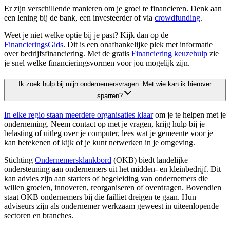
Er zijn verschillende manieren om je groei te financieren. Denk aan
een lening bij de bank, een investeerder of via
crowdfunding
.
Weet je niet welke optie bij je past? Kijk dan op de
FinancieringsGids
. Dit is een onafhankelijke plek met informatie
over bedrijfsfinanciering. Met de gratis
Financiering keuzehulp
zie
je snel welke financieringsvormen voor jou mogelijk zijn.
Ik zoek hulp bij mijn ondernemersvragen. Met wie kan ik hierover
sparren?
In elke regio staan meerdere organisaties klaar
om je te helpen met je
onderneming. Neem contact op met je vragen, krijg hulp bij je
belasting of uitleg over je computer, lees wat je gemeente voor je
kan betekenen of kijk of je kunt netwerken in je omgeving.
Stichting
Ondernemersklankbord
(OKB) biedt landelijke
ondersteuning aan ondernemers uit het midden- en kleinbedrijf. Dit
kan advies zijn aan starters of begeleiding van ondernemers die
willen groeien, innoveren, reorganiseren of overdragen. Bovendien
staat OKB ondernemers bij die failliet dreigen te gaan. Hun
adviseurs zijn als ondernemer werkzaam geweest in uiteenlopende
sectoren en branches.