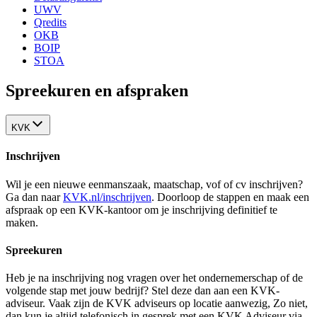
UWV
Qredits
OKB
BOIP
STOA
Spreekuren en afspraken
KVK
Inschrijven
Wil je een nieuwe eenmanszaak, maatschap, vof of cv inschrijven?
Ga dan naar
KVK.nl/inschrijven
. Doorloop de stappen en maak een
afspraak op een KVK-kantoor om je inschrijving definitief te
maken.
Spreekuren
Heb je na inschrijving nog vragen over het ondernemerschap of de
volgende stap met jouw bedrijf? Stel deze dan aan een KVK-
adviseur. Vaak zijn de KVK adviseurs op locatie aanwezig, Zo niet,
dan kun je altijd telefonisch in gesprek met een KVK Adviseur via