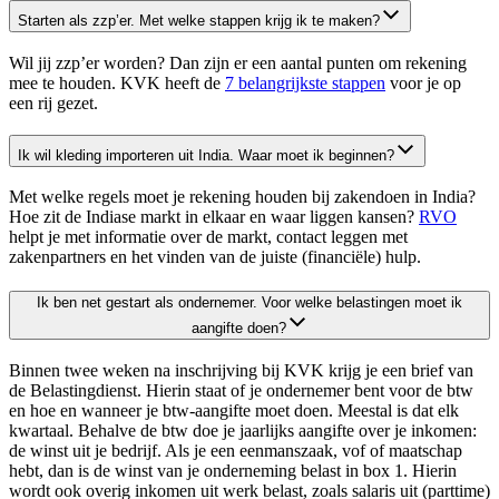
Starten als zzp’er. Met welke stappen krijg ik te maken?
Wil jij zzp’er worden? Dan zijn er een aantal punten om rekening
mee te houden. KVK heeft de
7 belangrijkste stappen
voor je op
een
rij gezet.
Ik wil kleding importeren uit India. Waar moet ik beginnen?
Met welke regels moet je rekening houden bij zakendoen in India?
Hoe zit de Indiase markt in elkaar en waar liggen kansen?
RVO
helpt je met informatie over de markt, contact leggen met
zakenpartners en het vinden van de juiste (financiële) hulp.
Ik ben net gestart als ondernemer. Voor welke belastingen moet ik
aangifte doen?
Binnen twee weken na inschrijving bij KVK krijg je een brief van
de Belastingdienst. Hierin staat of je ondernemer bent voor de btw
en hoe en wanneer je btw-aangifte moet doen. Meestal is dat elk
kwartaal. Behalve de btw doe je jaarlijks aangifte over je inkomen:
de winst uit je bedrijf. Als je een eenmanszaak, vof of maatschap
hebt, dan is de winst van je onderneming belast in box 1. Hierin
wordt ook overig inkomen uit werk belast, zoals salaris uit (parttime)