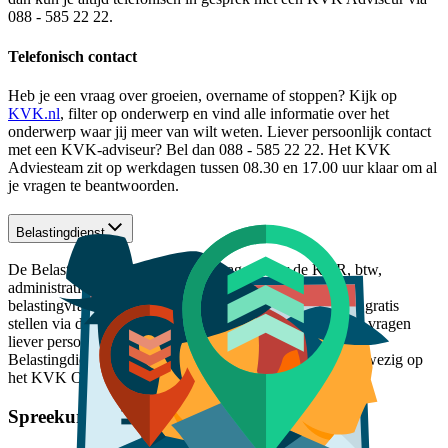
088 - 585 22 22.
Telefonisch contact
Heb je een vraag over groeien, overname of stoppen? Kijk op
KVK.nl
, filter op onderwerp en vind alle informatie over het
onderwerp waar jij meer van wilt weten. Liever persoonlijk contact
met een KVK-adviseur? Bel dan 088 - 585 22 22. Het KVK
Adviesteam zit op werkdagen tussen 08.30 en 17.00 uur klaar om al
je vragen te beantwoorden.
Belastingdienst
De Belastingdienst beantwoordt vragen over de KOR, btw,
administratie, inkomstenbelasting en algemene
belastingvragen. Belastingvragen kun je iedere werkdag gratis
stellen via de BelastingTelefoon (0800 - 05 43). Wil je je vragen
liever persoonlijk stellen aan de medewerkers van de
Belastingdienst? Op woensdag en donderdag zijn zij aanwezig op
het KVK Ondernemersplein Amsterdam.
Spreekuren