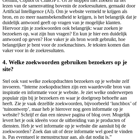
Gemini, Copilot of ChatGPT. Of ze stoppen met zoeken na het
lezen van de samenvatting bovenin de zoekresultaten, gemaakt door
Artificial Intelligence (AI). Om je website vermeld te krijgen als
bron, en zo meer naamsbekendheid te krijgen, is het belangrijk dat je
duidelijk antwoord geeft op vragen van je mogelijke klanten.
Hiervoor zijn je zoekwoorden ook belangrijk: waar zoeken je
bezoekers op, wat zijn hun vragen? En kun je hier een duidelijk
antwoord op geven? Hoe vaker je als bron wordt gebruikt, hoe
belangrijker je bent voor de zoekmachines. Je teksten komen dan
vaker voor in de zoekresultaten.
4. Welke zoekwoorden gebruiken bezoekers op je
site?
Stel ook vast welke zoekopdrachten bezoekers op je website zelf
invoeren. “Interne zoekopdrachten zijn een waardevolle bron van
inspiratie en informatie voor je website. Je ziet welke onderwerpen
populair zijn bij je bezoekers en waar je doelgroep behoefte aan
heeft. Zie je vaak dezelfde zoekwoorden, bijvoorbeeld ‘lunchbox’ of
‘tuinontwerp’, maar heb je hierover nog geen informatie op je
website? Schrijf er dan een nieuwe pagina of blog over. Mogelijk
levert het je ook ideeën voor de uitbreiding van je producten of
diensten. Heb je wel informatie op je website die aansluit bij de
zoekwoorden? Zoek dan uit of deze informatie wel goed te vinden
is. Pas eventueel je menustructuur aan, als dat nodig is.”