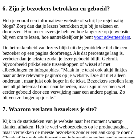
6. Zijn je bezoekers betrokken en geboeid?
Heb je vooral een informatieve website of schrijf je regelmatig
blogs? Zorg dan dat je lezers betrokken zijn bij je teksten en
doorlezen. Hoe meer lezers je hebt en hoe langer ze op je website
blijven om te lezen, hoe aantrekkelijker je bent
voor adverteerders
.
De betrokkenheid van lezers blijkt uit de gemiddelde tijd die een
bezoeker op een pagina doorbrengt. Als dat percentage laag is,
verbeter dan je teksten zodat je lezer geboeid blijft. Gebruik
bijvoorbeeld prikkelende tussenkoppen of wissel af met
afbeeldingen en infographics. “Maak in je tekst ook altijd linkjes
naar andere relevante pagina’s op je website. Doe dit niet alleen
onderaan , maar juist ook hoger in de tekst. Bezoekers scrollen lang
niet altijd helemaal door naar beneden, maar zijn misschien wel
eerder geboeid door een verwijzing naar een andere pagina. Zo
blijven ze langer op je site.”
7. Waarom verlaten bezoekers je site?
Kijk in de statistieken van je website naar het moment waarop
klanten afhaken. Heb je veel webbezoekers op je productpagina,
maar vertrekken de meeste bezoekers zonder een aankoop te doen?
Check of je productinformatie en informatie over het aankoopproces