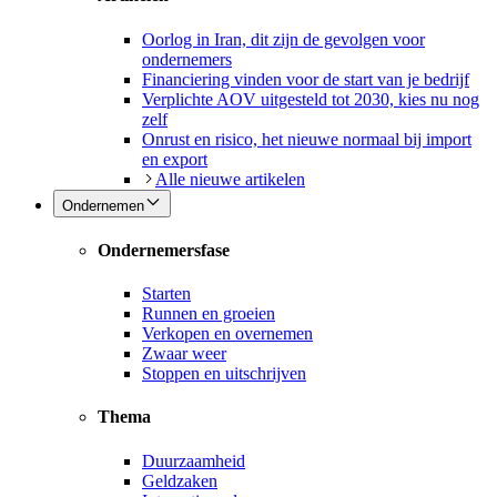
Oorlog in Iran, dit zijn de gevolgen voor
ondernemers
Financiering vinden voor de start van je bedrijf
Verplichte AOV uitgesteld tot 2030, kies nu nog
zelf
Onrust en risico, het nieuwe normaal bij import
en export
Alle nieuwe artikelen
Ondernemen
Ondernemersfase
Starten
Runnen en groeien
Verkopen en overnemen
Zwaar weer
Stoppen en uitschrijven
Thema
Duurzaamheid
Geldzaken