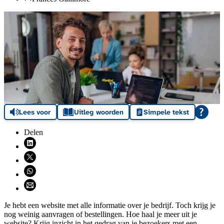
Lees voor
Uitleg woorden
Simpele tekst
Delen
Deel via LinkedIn (opent nieuw venster)
Deel via X (opent nieuw venster)
Deel via WhatsApp (opent WhatsApp)
Deel via email (opent email programma)
Je hebt een website met alle informatie over je bedrijf. Toch krijg je
nog weinig aanvragen of bestellingen. Hoe haal je meer uit je
website? Krijg inzicht in het gedrag van je bezoekers met een