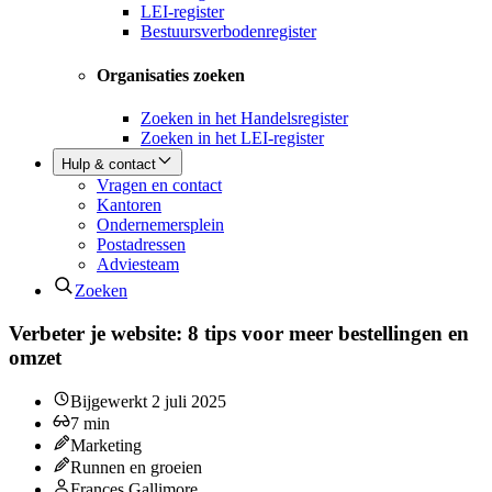
LEI-register
Bestuursverbodenregister
Organisaties zoeken
Zoeken in het Handelsregister
Zoeken in het LEI-register
Hulp & contact
Vragen en contact
Kantoren
Ondernemersplein
Postadressen
Adviesteam
Zoeken
Verbeter je website: 8 tips voor meer bestellingen en
omzet
Bijgewerkt
2 juli 2025
7
min
Marketing
Runnen en groeien
Frances Gallimore