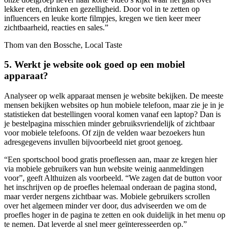
lekker eten, drinken en gezelligheid. Door vol in te zetten op
influencers en leuke korte filmpjes, kregen we tien keer meer
zichtbaarheid, reacties en sales.”
Thom van den Bossche, Local Taste
5. Werkt je website ook goed op een mobiel
apparaat?
Analyseer op welk apparaat mensen je website bekijken. De meeste
mensen bekijken websites op hun mobiele telefoon, maar zie je in je
statistieken dat bestellingen vooral komen vanaf een laptop? Dan is
je bestelpagina misschien minder gebruiksvriendelijk of zichtbaar
voor mobiele telefoons. Of zijn de velden waar bezoekers hun
adresgegevens invullen bijvoorbeeld niet groot genoeg.
“Een sportschool bood gratis proeflessen aan, maar ze kregen hier
via mobiele gebruikers van hun website weinig aanmeldingen
voor”, geeft Althuizen als voorbeeld. “We zagen dat de button voor
het inschrijven op de proefles helemaal onderaan de pagina stond,
maar verder nergens zichtbaar was. Mobiele gebruikers scrollen
over het algemeen minder ver door, dus adviseerden we om de
proefles hoger in de pagina te zetten en ook duidelijk in het menu op
te nemen. Dat leverde al snel meer geïnteresseerden op.”