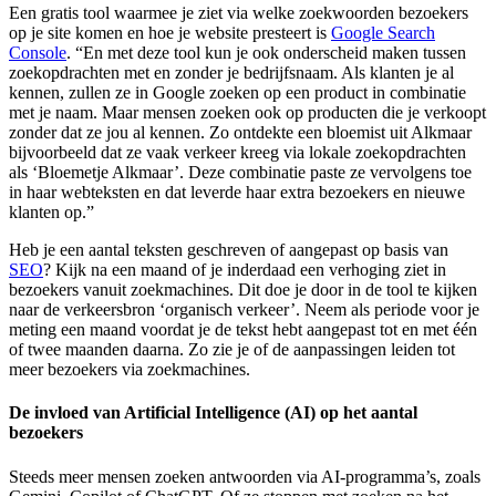
Een gratis tool waarmee je ziet via welke zoekwoorden bezoekers
op je site komen en hoe je website presteert is
Google Search
Console
. “En met deze tool kun je ook onderscheid maken tussen
zoekopdrachten met en zonder je bedrijfsnaam. Als klanten je al
kennen, zullen ze in Google zoeken op een product in combinatie
met je naam. Maar mensen zoeken ook op producten die je verkoopt
zonder dat ze jou al kennen. Zo ontdekte een bloemist uit Alkmaar
bijvoorbeeld dat ze vaak verkeer kreeg via lokale zoekopdrachten
als ‘Bloemetje Alkmaar’. Deze combinatie paste ze vervolgens toe
in haar webteksten en dat leverde haar extra bezoekers en nieuwe
klanten op.”
Heb je een aantal teksten geschreven of aangepast op basis van
SEO
? Kijk na een maand of je inderdaad een verhoging ziet in
bezoekers vanuit zoekmachines. Dit doe je door in de tool te kijken
naar de verkeersbron ‘organisch verkeer’. Neem als periode voor je
meting een maand voordat je de tekst hebt aangepast tot en met één
of twee maanden daarna. Zo zie je of de aanpassingen leiden tot
meer bezoekers via zoekmachines.
De invloed van Artificial Intelligence (AI) op het aantal
bezoekers
Steeds meer mensen zoeken antwoorden via AI-programma’s, zoals