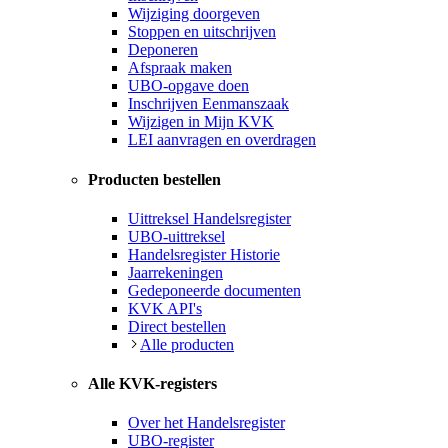
Wijziging doorgeven
Stoppen en uitschrijven
Deponeren
Afspraak maken
UBO-opgave doen
Inschrijven Eenmanszaak
Wijzigen in Mijn KVK
LEI aanvragen en overdragen
Producten bestellen
Uittreksel Handelsregister
UBO-uittreksel
Handelsregister Historie
Jaarrekeningen
Gedeponeerde documenten
KVK API's
Direct bestellen
Alle producten
Alle KVK-registers
Over het Handelsregister
UBO-register