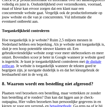
volledig en juist is. Onduidelijkheid over verzendkosten, voorraad,
maat of kleur kan ervoor zorgen dat een klant naar een
concurrerende website gaat. Vergelijk ook de productinformatie op
jouw website en die van je concurrenten. Vul informatie die
eventueel ontbreekt aan.
Toegankelijkheid controleren
Hoe toegankelijk is je website? Ruim 2,5 miljoen mesnen in
Nederland hebben een beperking. Als je website neit toegankelijk is,
sluit je een hoop potentiële nieuwe klanten uit. Een
gebruiksvriendelijke website zorgt voor meer sitebezoekers en meer
omzet. Bovendien scoor je beter in Google wanneer je website goed
is ingericht. Je kunt je toegankelijkheid controleren met
de digitale
zelfscan
. Je website is toegankelijk wanneer de teksten goed te
begrijpen zijn, je navigatie duidelijk is en dat het kleurgebruik de
leesbaarheid niet in de weg zit.
8. Waarom wordt een bestelling niet afgerond?
Plaatsen veel bezoekers een bestelling, maar vertrekken ze zonder
hun bestelling af te ronden? Dan kan dat liggen aan je check-
outpagina, Hier vullen bezoekers hun persoonlijke gegevens in en
kiezen ze voor een verzend- en
betaalmethode
. Ga eens na of je bij