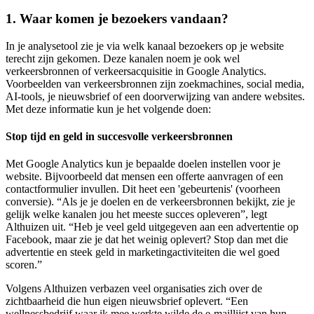
1. Waar komen je bezoekers vandaan?
In je analysetool zie je via welk kanaal bezoekers op je website
terecht zijn gekomen. Deze kanalen noem je ook wel
verkeersbronnen of verkeersacquisitie in Google Analytics.
Voorbeelden van verkeersbronnen zijn zoekmachines, social media,
AI-tools, je nieuwsbrief of een doorverwijzing van andere websites.
Met deze informatie kun je het volgende doen:
Stop tijd en geld in succesvolle verkeersbronnen
Met Google Analytics kun je bepaalde doelen instellen voor je
website. Bijvoorbeeld dat mensen een offerte aanvragen of een
contactformulier invullen. Dit heet een 'gebeurtenis' (voorheen
conversie). “Als je je doelen en de verkeersbronnen bekijkt, zie je
gelijk welke kanalen jou het meeste succes opleveren”, legt
Althuizen uit. “Heb je veel geld uitgegeven aan een advertentie op
Facebook, maar zie je dat het weinig oplevert? Stop dan met die
advertentie en steek geld in marketingactiviteiten die wel goed
scoren.”
Volgens Althuizen verbazen veel organisaties zich over de
zichtbaarheid die hun eigen nieuwsbrief oplevert. “Een
wellnessbedrijf waar ik mee werkte wilde de e-maillijst van hun