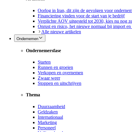
Oorlog in Iran, dit zijn de gevolgen voor onderne
Financiering vinden voor de start van je bedrijf
Verplichte AOV uitgesteld tot 2030, kies nu nog ze
Onrust en risico, het nieuwe normaal bij import en
Alle nieuwe artikelen
Ondernemen
Ondernemersfase
Starten
Runnen en groeien
Verkopen en overnemen
Zwaar weer
Stoppen en uitschrijven
Thema
Duurzaamheid
Geldzaken
Internationaal
Marketing
Personeel