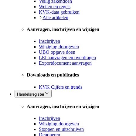
Veilig zakendoen
Wetten en regels
KVK-data gebruiken
Alle artikelen
Aanvragen, inschrijven en wijzigen
Inschrijven
Wijziging doorgeven
UBO opgave doen
LEI aanvragen en overdragen
Exportdocument aanvragen
Downloads en publicaties
KVK Cijfers en trends
Handelsregister
Aanvragen, inschrijven en wijzigen
Inschrijven
Wijziging doorgeven
Stoppen en uitschrijven
Deponeren