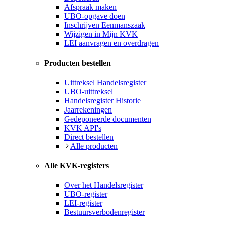
Afspraak maken
UBO-opgave doen
Inschrijven Eenmanszaak
Wijzigen in Mijn KVK
LEI aanvragen en overdragen
Producten bestellen
Uittreksel Handelsregister
UBO-uittreksel
Handelsregister Historie
Jaarrekeningen
Gedeponeerde documenten
KVK API's
Direct bestellen
Alle producten
Alle KVK-registers
Over het Handelsregister
UBO-register
LEI-register
Bestuursverbodenregister