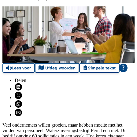
Lees voor
Uitleg woorden
Simpele tekst
Delen
Deel via LinkedIn (opent nieuw venster)
Deel via X (opent nieuw venster)
Deel via WhatsApp (opent WhatsApp)
Deel via email (opent email programma)
Veel ondernemers willen groeien, maar hebben moeite met het
vinden van personeel. Waterzuiveringsbedrijf Ferr-Tech niet. Dit
bedrijf ontving 60 sollicitaties in een week. Hoe kreeg eigenaar