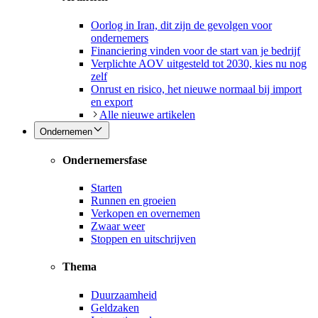
Oorlog in Iran, dit zijn de gevolgen voor
ondernemers
Financiering vinden voor de start van je bedrijf
Verplichte AOV uitgesteld tot 2030, kies nu nog
zelf
Onrust en risico, het nieuwe normaal bij import
en export
Alle nieuwe artikelen
Ondernemen
Ondernemersfase
Starten
Runnen en groeien
Verkopen en overnemen
Zwaar weer
Stoppen en uitschrijven
Thema
Duurzaamheid
Geldzaken