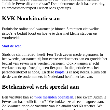
Judith le Fèvre dit voor elkaar? De ondernemer deelt haar ervaring
en arbeidsmarktexpert Heleen Mes geeft tips.
KVK Noodsituatiescan
Praktische online tool waarmee je binnen 5 minuten ziet welke
risico's je bedrijf loopt en hoe je je daar met kleine stappen op
voorbereidt.
Start de scan
Sinds de start in 2020 heeft Ferr-Tech zeven mede-eigenaren. In
het tweede jaar namen zij hun eerste werknemers aan en groeide het
bedrijf van zeven naar veertien personen. Ook kwamen er acht
werknemers op afroep bij, een flexpool. In die periode was het
personeelstekort al hoog. En deze
krapte
is er nog steeds. Ruim een
derde van de ondernemers in Nederland heeft hier last van.
Betekenisvol werk spreekt aan
Een vacature kan zo
twee maanden
openstaan
. Hoe kwam Judith le
Fèvre aan haar sollicitanten? “We trokken ze als een magneet aan.
Zo kwamen er op de vacature van lab analist wel 60 reacties. We