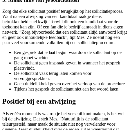
Zorg dat elke sollicitant positief terugkijkt op het sollicitatieproces.
Want na een afwijzing van een kandidaat raak je diens
betrokkenheid snel kwijt. Terwijl dit ook een kandidaat voor de
toekomst kan zijn. Of een fan die je bedrijf aanraadt in diens eigen
netwerk. “Zorg bijvoorbeeld dat een sollicitant altijd antwoord krijgt
en geef ook inhoudelijke feedback”, tipt Mes. Ze noemt nog een
paar veel voorkomende valkuilen bij een sollicitatieprocedure:
Een gesprek dat te laat begint waardoor de sollicitant op de
gang moet wachten
De sollicitant geen inspraak geven in wanneer het gesprek
plaatsvindt.
De sollicitant vaak terug laten komen voor
vervolggesprekken.
Geen duidelijkheid geven over het verloop van de procedure.
Tijdens het gesprek de sollicitant niet aan het woord laten.
Positief bij een afwijzing
Als er één moment is waarop je het verschil kunt maken, is het wel
bij de afwijzing. Dat stelt Mes. “Natuurlijk is de sollicitant
teleurgesteld, maar maak de situatie niet nog vervelender voor
diegene. Geef duidelijkheid over de reden, uit je waardering dat