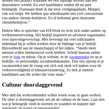
hebben een product waarmee we een bijdrage leveren aan een
duurzamere wereld. En veel kandidaten vinden dit nu juist
belangrijk. Daarnaast denk ik dat onze vestigingsplaats, Meppel,
ook wel helpt. We hebben qua arbeidsmarkt niet veel concurrentie
van andere chemie-bedrijven. En al helemaal geen duurzame
chemiebedrijven.”
Heleen Mes is oprichter van HXWork en richt zich onder andere op
werknemerservaring. Het bedrijf inspireert en adviseert organisaties
over topwerkgeverschap. Mes bevestigt dat veel sollicitanten
inderdaad bij je willen werken door de bijdrage van je bedrijf.
Bijvoorbeeld aan de maatschappij of het milieu. “Steeds meer
mensen willen betekenisvol werk hebben. Schrijf daarom online
over je
visie
en missie. Op je website, in de
vacaturetekst
en op je
bedrijfs- en persoonlijke socialmediakanalen. Doe een oproep in je
vacaturetekst met de vraag wie zich ook sterk wil maken voor de
verkeersveiligheid of klimaatverandering. Zo trek je meteen
kandidaten aan die achter die visie staan.”
Cultuur doorslaggevend
Mes stelt dat werkzoekenden willen weten waar ze gaan werken.
De sfeer is doorslaggevend, net als de cultuur en de baas. Laat zien
wat je belangrijk vindt in normen en waarden en kopieer niet
standaard ‘de borrel of pingpongtafel’.