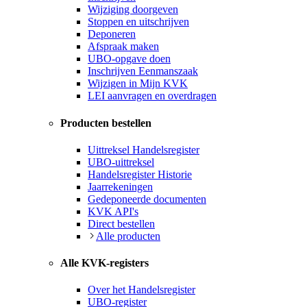
Wijziging doorgeven
Stoppen en uitschrijven
Deponeren
Afspraak maken
UBO-opgave doen
Inschrijven Eenmanszaak
Wijzigen in Mijn KVK
LEI aanvragen en overdragen
Producten bestellen
Uittreksel Handelsregister
UBO-uittreksel
Handelsregister Historie
Jaarrekeningen
Gedeponeerde documenten
KVK API's
Direct bestellen
Alle producten
Alle KVK-registers
Over het Handelsregister
UBO-register