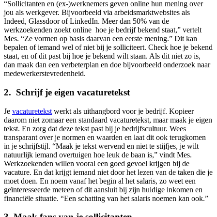
“Sollicitanten en (ex-)werknemers geven online hun mening over
jou als werkgever. Bijvoorbeeld via arbeidsmarktwebsites als
Indeed, Glassdoor of LinkedIn. Meer dan 50% van de
werkzoekenden zoekt online hoe je bedrijf bekend staat,” vertelt
Mes. “Ze vormen op basis daarvan een eerste mening.” Dit kan
bepalen of iemand wel of niet bij je solliciteert. Check hoe je bekend
staat, en of dit past bij hoe je bekend wilt staan. Als dit niet zo is,
dan maak dan een verbeterplan en doe bijvoorbeeld onderzoek naar
medewerkerstevredenheid.
2. Schrijf je eigen vacaturetekst
Je
vacaturetekst
werkt als uithangbord voor je bedrijf. Kopieer
daarom niet zomaar een standaard vacaturetekst, maar maak je eigen
tekst. En zorg dat deze tekst past bij je bedrijfscultuur. Wees
transparant over je normen en waarden en laat dit ook terugkomen
in je schrijfstijl. “Maak je tekst wervend en niet te stijfjes, je wilt
natuurlijk iemand overtuigen hoe leuk de baan is,” vindt Mes.
Werkzoekenden willen vooral een goed gevoel krijgen bij de
vacature. En dat krijgt iemand niet door het lezen van de taken die je
moet doen. En noem vanaf het begin al het salaris, zo weet een
geïnteresseerde meteen of dit aansluit bij zijn huidige inkomen en
financiële situatie. “Een schatting van het salaris noemen kan ook.”
3. Maak fans van je sollicitanten