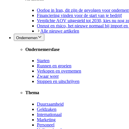
Oorlog in Iran, dit zijn de gevolgen voor onderne
Financiering vinden voor de start van je bedrijf
Verplichte AOV uitgesteld tot 2030, kies nu nog ze
Onrust en risico, het nieuwe normaal bij import en
Alle nieuwe artikelen
Ondernemen
Ondernemersfase
Starten
Runnen en groeien
Verkopen en overnemen
Zwaar weer
Stoppen en uitschrijven
Thema
Duurzaamheid
Geldzaken
Internationaal
Marketing
Personeel