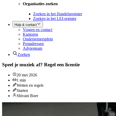
Organisaties zoeken
Zoeken in het Handelsregister
Zoeken in het LEI-register
Hulp & contact
Vragen en contact
Kantoren
Ondernemersplein
Postadressen
Adviesteam
Zoeken
Speel je muziek af? Regel een licentie
20 mei 2026
1
min
Wetten en regels
Starten
Shivani Boer