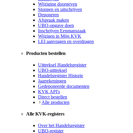
Wijziging doorgeven
Stoppen en uitschrijven
Deponeren
Afspraak maken
UBO-opgave doen
Inschrijven Eenmanszaak
Wijzigen in Mijn KVK
LEI aanvragen en overdragen
Producten bestellen
Uittreksel Handelsregister
UBO-uittreksel
Handelsregister Historie
Jaarrekeningen
Gedeponeerde documenten
KVK API's
Direct bestellen
Alle producten
Alle KVK-registers
Over het Handelsregister
UBO-register