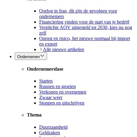
Oorlog in Iran, dit zijn de gevolgen voor
ondernemers
Financiering vinden voor de start van je bedrijf
Verplichte AOV uitgesteld tot 2030, kies nu nog
zelf
Onrust en risico, het nieuwe normaal bij import
en export
Alle nieuwe artikelen
Ondernemen
Ondernemersfase
Starten
Runnen en groeien
Verkopen en overnemen
Zwaar weer
Stoppen en uitschrijven
Thema
Duurzaamheid
Geldzaken